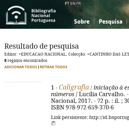
PT
EN
FR
Sobre
Pesquisa
Sobre a Bibliografia Nacional
Simples
Conhecimento, Informação...
Conhecimento, Informação...
Combinada
A
Resultado de pesquisa
Ciências sociais...
Ciências sociais...
Editor: =EDUCACAO NACIONAL, Colecção: =CANTINHO DAS LE
Arte, desporto...
Arte, desporto...
8
registos encontrados
ADICIONAR TODOS
|
RETIRAR TODOS
Caligrafia
1 -
: iniciação à e
números
/ Lucília Carvalho. 
Nacional, 2017. - 72 p. : il. ; 
ISBN 978-972-659-370-6
Link persistente: http://id.bnportu