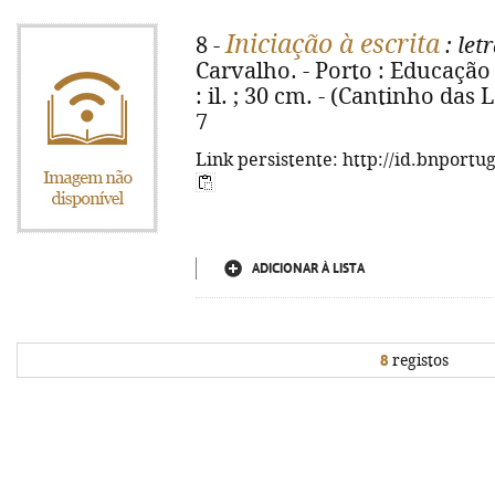
Iniciação à escrita
8 -
: let
Carvalho. - Porto : Educação N
: il. ; 30 cm. - (Cantinho das
7
Link persistente: http://id.bnportu
ADICIONAR À LISTA
8
registos