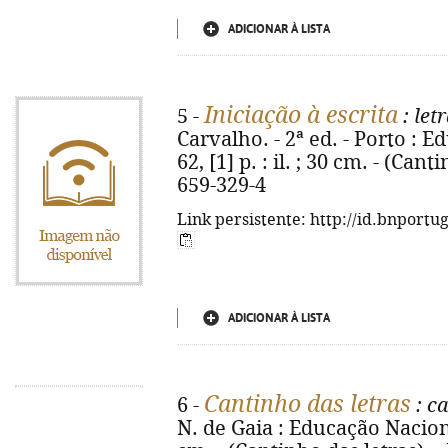
ADICIONAR À LISTA
Iniciação à escrita
5 -
: let
Carvalho. - 2ª ed. - Porto : E
62, [1] p. : il. ; 30 cm. - (Can
659-329-4
Link persistente: http://id.bnportu
ADICIONAR À LISTA
Cantinho das letras
6 -
: ca
N. de Gaia : Educação Nacional,