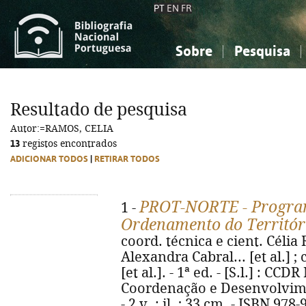
PT
EN
FR
Sobre
Pesquisa
Sobre a Bibliografia Nacional
Simples
Conhecimento, Informação...
Conhecimento, Informação...
Combinada
A
Resultado de pesquisa
Ciências sociais...
Ciências sociais...
Autor:=RAMOS, CELIA
Arte, desporto...
Arte, desporto...
13
registos encontrados
ADICIONAR TODOS
|
RETIRAR TODOS
PROT-NORTE - Program
1 -
Ordenamento do Territór
coord. técnica e cient. Célia R
Alexandra Cabral... [et al.] 
[et al.]. - 1ª ed. - [S.l.] : CC
Coordenação e Desenvolvime
- 2 v. : il. ; 33 cm. - ISBN 97