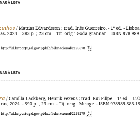
NAR À LISTA
zinhos
/ Mattias Edvardsson ; trad. Inês Guerreiro. - 1ª ed. - Lisboa
s, 2024. - 383 p. ; 23 cm. - Tít. orig.: Goda grannar. - ISBN 978-989
: http://id.bnportugal.gov.pt/bib/bibnacional/2195670
NAR À LISTA
ra
/ Camilla Läckberg, Henrik Fexeus ; trad. Rui Filipe. - 1ª ed. - Li
ras, 2024. - 590 p. ; 23 cm. - Tít. orig.: Mirage. - ISBN 978989-583-1
: http://id.bnportugal.gov.pt/bib/bibnacional/2189279