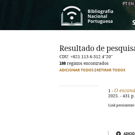
PT
EN
S
S
C
C
Resultado de pesquis
C
C
CDU: =821.113.6-312.4"20"
A
A
188
registos encontrados
ADICIONAR TODOS
|
RETIRAR TODOS
O escond
1 -
2025. - 431 p.
Link persistente
ADICIO