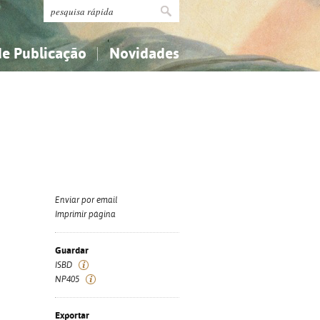
de Publicação
Novidades
s
Religião...
Religião...
Ciências aplicadas...
Ciências aplicadas...
História, geografia, biografias...
História, geografia, biografias...
Enviar por email
Imprimir página
Guardar
ISBD
NP405
Exportar