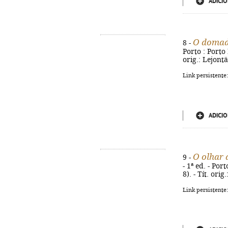
ADICIO
O domado
8 -
Porto : Porto 
orig.: Lejont
Link persistente
ADICIO
O olhar 
9 -
- 1ª ed. - Por
8). - Tít. or
Link persistente