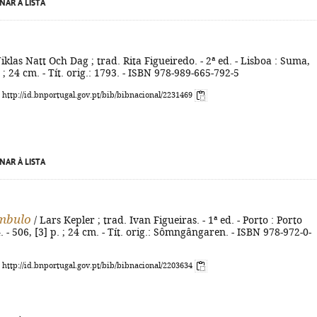
NAR À LISTA
iklas Natt Och Dag ; trad. Rita Figueiredo. - 2ª ed. - Lisboa : Suma,
 ; 24 cm. - Tít. orig.: 1793. - ISBN 978-989-665-792-5
: http://id.bnportugal.gov.pt/bib/bibnacional/2231469
NAR À LISTA
mbulo
/ Lars Kepler ; trad. Ivan Figueiras. - 1ª ed. - Porto : Porto
. - 506, [3] p. ; 24 cm. - Tít. orig.: Sômngângaren. - ISBN 978-972-0-
: http://id.bnportugal.gov.pt/bib/bibnacional/2203634