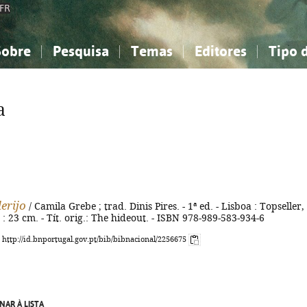
FR
Sobre
Pesquisa
Temas
Editores
Tipo 
obre a Bibliografia Nacional
imples
onhecimento, Informação...
onhecimento, Informação...
Combinada
A minha lista
Como utilizar
Filosofia, psicologia...
Filosofia, psicologia...
Perguntas frequente
a
iências sociais...
iências sociais...
Ciências exatas e naturais...
Ciências exatas e naturais...
rte, desporto...
rte, desporto...
Literatura, linguística...
Literatura, linguística...
erijo
/ Camila Grebe ; trad. Dinis Pires. - 1ª ed. - Lisboa : Topseller,
 : 23 cm. - Tít. orig.: The hideout. - ISBN 978-989-583-934-6
: http://id.bnportugal.gov.pt/bib/bibnacional/2256675
NAR À LISTA