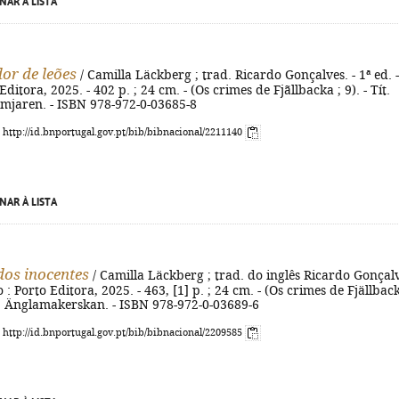
NAR À LISTA
r de leões
/ Camilla Läckberg ; trad. Ricardo Gonçalves. - 1ª ed. -
Editora, 2025. - 402 p. ; 24 cm. - (Os crimes de Fjãllbacka ; 9). - Tít.
ämjaren. - ISBN 978-972-0-03685-8
: http://id.bnportugal.gov.pt/bib/bibnacional/2211140
NAR À LISTA
dos inocentes
/ Camilla Läckberg ; trad. do inglês Ricardo Gonçalv
to : Porto Editora, 2025. - 463, [1] p. ; 24 cm. - (Os crimes de Fjällback
ig.: Änglamakerskan. - ISBN 978-972-0-03689-6
: http://id.bnportugal.gov.pt/bib/bibnacional/2209585