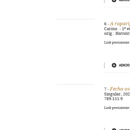
ADICIO
A rapari
6 -
Carmo. - 1ª ed
orig.: Havsör
Link persistente
ADICIO
Fecho os
7 -
Singular, 2025
789-151-9
Link persistente