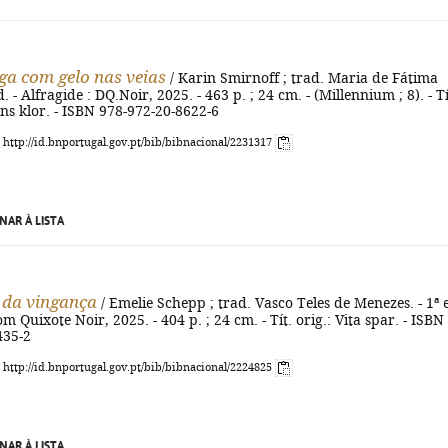
ga com gelo nas veias
/ Karin Smirnoff ; trad. Maria de Fátima
. - Alfragide : DQ.Noir, 2025. - 463 p. ; 24 cm. - (Millennium ; 8). - Tí
ens klor. - ISBN 978-972-20-8622-6
: http://id.bnportugal.gov.pt/bib/bibnacional/2231317
NAR À LISTA
 da vingança
/ Emelie Schepp ; trad. Vasco Teles de Menezes. - 1ª e
m Quixote Noir, 2025. - 404 p. ; 24 cm. - Tít. orig.: Vita spar. - ISBN
435-2
: http://id.bnportugal.gov.pt/bib/bibnacional/2224825
NAR À LISTA