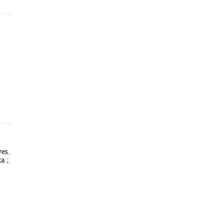
es.
a ;