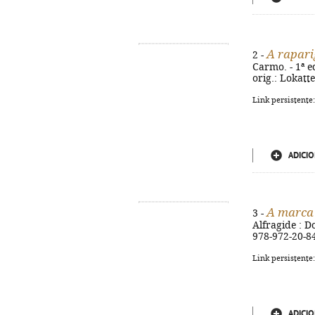
A rapari
2 -
Carmo. - 1ª ed
orig.: Lokatt
Link persistente
ADICIO
A marca
3 -
Alfragide : Do
978-972-20-8
Link persistente
ADICIO