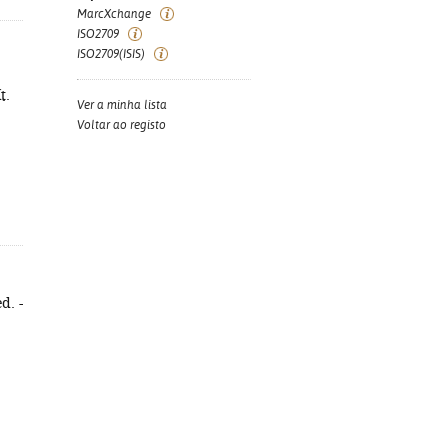
MarcXchange
ISO2709
ISO2709(ISIS)
t.
Ver a minha lista
Voltar ao registo
d. -