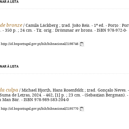
NAR À LISTA
de bronze
/ Camila Läckberg ; trad. João Reis. - 1ª ed. - Porto : Por
. - 350 p. ; 24 cm. - Tit. orig.: Drömmar av brons. - ISBN 978-972-0-
: http://id.bnportugal.gov.pt/bib/bibnacional/2198746
NAR À LISTA
da culpa
/ Michael Hjorth, Hans Rosenfeldt ; trad. Gonçalo Neves. -
 Suma de Letras, 2024. - 462, [1] p. ; 23 cm. - (Sebastian Bergman). - 
n Man Bär. - ISBN 978-989-583-204-0
: http://id.bnportugal.gov.pt/bib/bibnacional/2195770