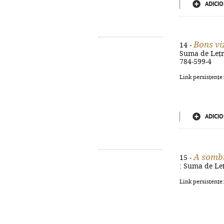
ADICIO
Bons vi
14 -
Suma de Letra
784-599-4
Link persistente
ADICIO
A somb
15 -
: Suma de Let
Link persistente