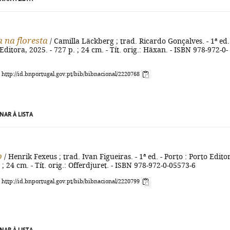
 na floresta
/ Camilla Läckberg ; trad. Ricardo Gonçalves. - 1ª ed.
Editora, 2025. - 727 p. ; 24 cm. - Tít. orig.: Häxan. - ISBN 978-972-0-
: http://id.bnportugal.gov.pt/bib/bibnacional/2220768
NAR À LISTA
o
/ Henrik Fexeus ; trad. Ivan Figueiras. - 1ª ed. - Porto : Porto Edito
 ; 24 cm. - Tít. orig.: Offerdjuret. - ISBN 978-972-0-05573-6
: http://id.bnportugal.gov.pt/bib/bibnacional/2220799