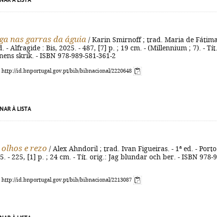
NAR À LISTA
ga nas garras da águia
/ Karin Smirnoff ; trad. Maria de Fátim
. - Alfragide : Bis, 2025. - 487, [7] p. ; 19 cm. - (Millennium ; 7). - Tít
nens skrik. - ISBN 978-989-581-361-2
: http://id.bnportugal.gov.pt/bib/bibnacional/2220648
NAR À LISTA
 olhos e rezo
/ Alex Ahndoril ; trad. Ivan Figueiras. - 1ª ed. - Porto
. - 225, [1] p. ; 24 cm. - Tít. orig.: Jag blundar och ber. - ISBN 978-
: http://id.bnportugal.gov.pt/bib/bibnacional/2213087