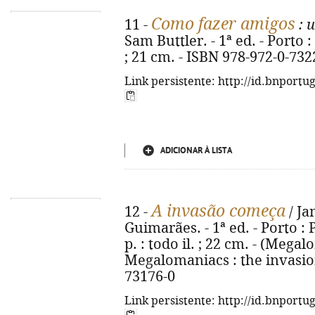
Como fazer amigos
11 -
: 
Sam Buttler. - 1ª ed. - Porto : 
; 21 cm. - ISBN 978-972-0-732
Link persistente: http://id.bnportu
ADICIONAR À LISTA
A invasão começa
12 -
/ Ja
Guimarães. - 1ª ed. - Porto : 
p. : todo il. ; 22 cm. - (Megalo
Megalomaniacs : the invasion
73176-0
Link persistente: http://id.bnportu