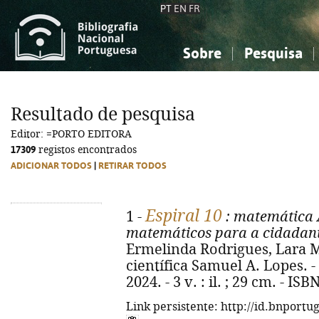
PT
EN
FR
Sobre
Pesquisa
Sobre a Bibliografia Nacional
Simples
Conhecimento, Informação...
Conhecimento, Informação...
Combinada
A
Resultado de pesquisa
Ciências sociais...
Ciências sociais...
Editor: =PORTO EDITORA
Arte, desporto...
Arte, desporto...
17309
registos encontrados
ADICIONAR TODOS
|
RETIRAR TODOS
Espiral 10
1 -
: matemática 
matemáticos para a cidadania
Ermelinda Rodrigues, Lara M
científica Samuel A. Lopes. - 
2024. - 3 v. : il. ; 29 cm. - I
Link persistente: http://id.bnportu