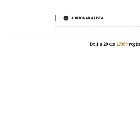
ADICIONAR À LISTA
De
1
a
20
em
17309
regis