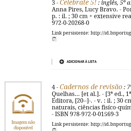
Celebrate 5!
3 -
: inglês, 5º 
Anna Pires, Lucy Bravo. - Por
p. : il. ; 30 cm + extensive r
972-0-20268-0
Link persistente: http://id.bnportu
ADICIONAR À LISTA
Cadernos de revisão
4 -
: 7
Quelhas... [et al.]. - [3ª ed., 
Editora, [20--]-. - v. : il. ; 3
naturais, ciências fisíco-quím
- ISBN 978-972-0-01569-3
Link persistente: http://id.bnportu