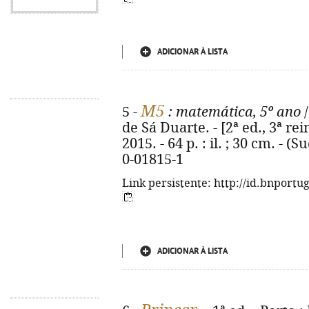
ADICIONAR À LISTA
M5
5 -
: matemática, 5º ano
/
de Sá Duarte. - [2ª ed., 3ª rei
2015. - 64 p. : il. ; 30 cm. - 
0-01815-1
Link persistente: http://id.bnportu
ADICIONAR À LISTA