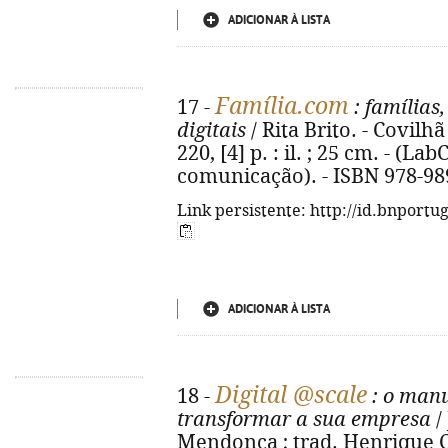
ADICIONAR À LISTA
Família.com
17 -
: famílias,
digitais
/ Rita Brito. - Covilh
220, [4] p. : il. ; 25 cm. - (
comunicação). - ISBN 978-98
Link persistente: http://id.bnportu
ADICIONAR À LISTA
Digital @scale
18 -
: o manu
transformar a sua empresa
/
Mendonça ; trad. Henrique Cot