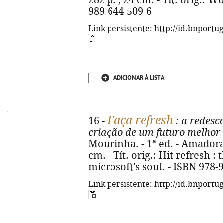
282 p. ; 24 cm. - Tít. orig.: 
989-644-509-6
Link persistente: http://id.bnportu
ADICIONAR À LISTA
Faça refresh
16 -
: a redesc
criação de um futuro melhor
Mourinha. - 1ª ed. - Amadora : 
cm. - Tít. orig.: Hit refresh :
microsoft's soul. - ISBN 978-
Link persistente: http://id.bnportu