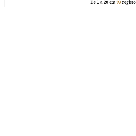
De
1
a
20
em
93
registo