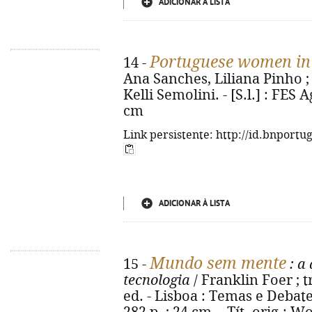
ADICIONAR À LISTA
Portuguese women in
14 -
Ana Sanches, Liliana Pinho ; 
Kelli Semolini. - [S.l.] : FES A
cm
Link persistente: http://id.bnportu
ADICIONAR À LISTA
Mundo sem mente
15 -
: a
tecnologia
/ Franklin Foer ; t
ed. - Lisboa : Temas e Debates