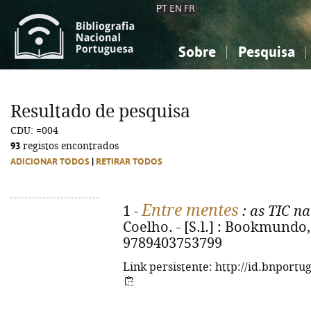
PT
EN
FR
Sobre
Pesquisa
Sobre a Bibliografia Nacional
Simples
Conhecimento, Informação...
Conhecimento, Informação...
Combinada
A
Resultado de pesquisa
Ciências sociais...
Ciências sociais...
CDU: =004
Arte, desporto...
Arte, desporto...
93
registos encontrados
ADICIONAR TODOS
|
RETIRAR TODOS
Entre mentes
1 -
: as TIC n
Coelho. - [S.l.] : Bookmundo, 
9789403753799
Link persistente: http://id.bnportu