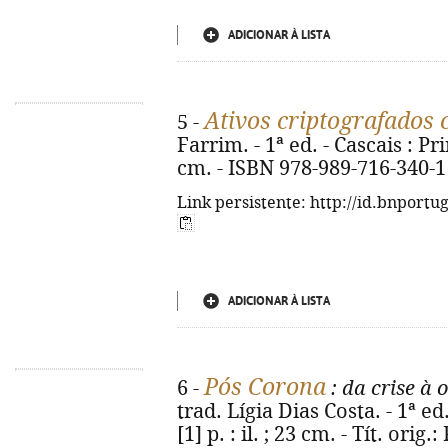
ADICIONAR À LISTA
Ativos criptografados
5 -
Farrim. - 1ª ed. - Cascais : Pri
cm. - ISBN 978-989-716-340-1
Link persistente: http://id.bnportu
ADICIONAR À LISTA
Pós Corona
6 -
: da crise à
trad. Lígia Dias Costa. - 1ª ed.
[1] p. : il. ; 23 cm. - Tít. ori