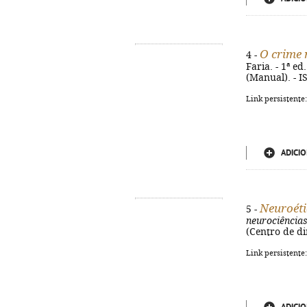
O crime 
4 -
Faria. - 1ª ed
(Manual). - 
Link persistente
ADICIO
Neuroéti
5 -
neurociências
(Centro de di
Link persistente