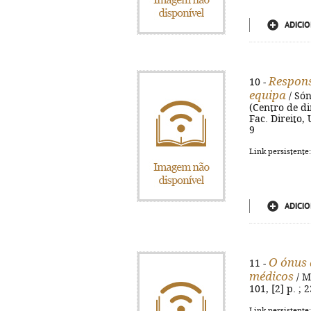
ADICIO
Respons
10 -
equipa
/ Són
(Centro de dir
Fac. Direito,
9
Link persistente
ADICIO
O ónus 
11 -
médicos
/ M
101, [2] p. ; 
Link persistente