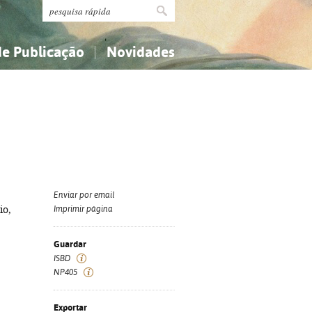
de Publicação
Novidades
s
Religião...
Religião...
Ciências aplicadas...
Ciências aplicadas...
História, geografia, biografias...
História, geografia, biografias...
Enviar por email
io,
Imprimir página
Guardar
ISBD
NP405
Exportar