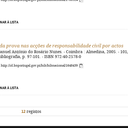
NAR À LISTA
da prova nas acções de responsabilidade civil por actos
anuel António do Rosário Nunes. - Coimbra : Almedina, 2005. - 101,
Bibliografia, p. 97-101. - ISBN 972-40-2578-0
: http://id.bnportugal.gov.pt/bib/bibnacional/1648439
NAR À LISTA
12
registos