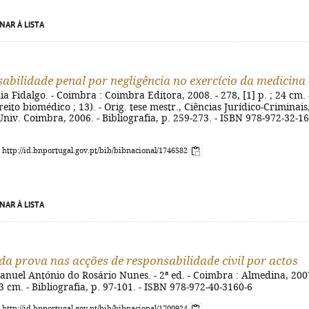
NAR À LISTA
abilidade penal por negligência no exercício da medicina
ia Fidalgo. - Coimbra : Coimbra Editora, 2008. - 278, [1] p. ; 24 cm. 
eito biomédico ; 13). - Orig. tese mestr., Ciências Jurídico-Criminais
 Univ. Coimbra, 2006. - Bibliografia, p. 259-273. - ISBN 978-972-32-1
: http://id.bnportugal.gov.pt/bib/bibnacional/1746582
NAR À LISTA
da prova nas acções de responsabilidade civil por actos
anuel António do Rosário Nunes. - 2ª ed. - Coimbra : Almedina, 2007
23 cm. - Bibliografia, p. 97-101. - ISBN 978-972-40-3160-6
: http://id.bnportugal.gov.pt/bib/bibnacional/1700924