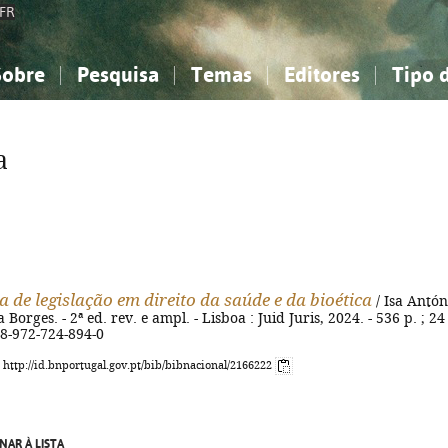
FR
Sobre
Pesquisa
Temas
Editores
Tipo 
obre a Bibliografia Nacional
imples
onhecimento, Informação...
onhecimento, Informação...
Combinada
A minha lista
Como utilizar
Filosofia, psicologia...
Filosofia, psicologia...
Perguntas frequente
a
iências sociais...
iências sociais...
Ciências exatas e naturais...
Ciências exatas e naturais...
rte, desporto...
rte, desporto...
Literatura, linguística...
Literatura, linguística...
a de legislação em direito da saúde e da bioética
/ Isa Antón
 Borges. - 2ª ed. rev. e ampl. - Lisboa : Juid Juris, 2024. - 536 p. ; 24
78-972-724-894-0
: http://id.bnportugal.gov.pt/bib/bibnacional/2166222
NAR À LISTA