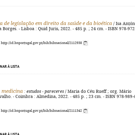
a de legislação em direito da saúde e da bioética
/ Isa Antón
 Borges. - Lisboa : Quid Juris, 2022. - 485 p. ; 24 cm. - ISBN 978-972
: http://id.bnportugal.gov.pt/bib/bibnacional/2112938
NAR À LISTA
a medicina
: estudos - pareceres
/ Maria do Céu Rueff ; org. Mário
valho. - Coimbra : Almedina, 2022. - 485 p. ; 23 cm. - ISBN 978-989-
: http://id.bnportugal.gov.pt/bib/bibnacional/2111342
NAR À LISTA