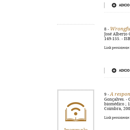
ADICIO
Wrongful
8 -
José Alberto G
149-155. - IS
Link persistente
ADICIO
A respon
9 -
Gonçalves. - 
biomédico ; 14
Coimbra, 2005
Link persistente