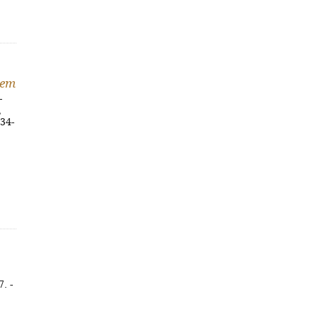
 em
-
,
634-
. -