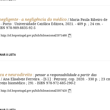
negligente - a negligência do médico
/ Maria Paula Ribeiro de
. - Porto : Universidade Católica Editora, 2021. - 409 p. ; 24 cm. -
ISBN 978-989-8835-92-5
: http://id.bnportugal.gov.pt/bib/bibnacional/2071488
NAR À LISTA
ca e neurodireito
: pensar a responsabilidade a partir das
/ Ana Elisabete Ferreira. - [S.l.] : Petrony, cop. 2020. - 330 p. ; 23 cm
reito biomédico ; 29). - ISBN 978-972-685-290-2
: http://id.bnportugal.gov.pt/bib/bibnacional/2057420