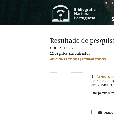
PT
EN
S
S
C
C
Resultado de pesquis
C
C
CDU: =614.25
A
A
12
registos encontrados
ADICIONAR TODOS
|
RETIRAR TODOS
Coletâne
1 -
Patrícia Sousa
cm. - ISBN 9
Link persistente
ADICIO