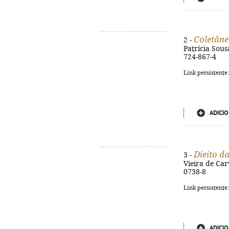
Coletâne
2 -
Patrícia Sousa
724-867-4
Link persistente
ADICIO
Dieito d
3 -
Vieira de Car
0738-8
Link persistente
ADICIO