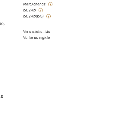
MarcXchange
ISO2709
ISO2709(ISIS)
io,
-
Ver a minha lista
Voltar ao registo
40-