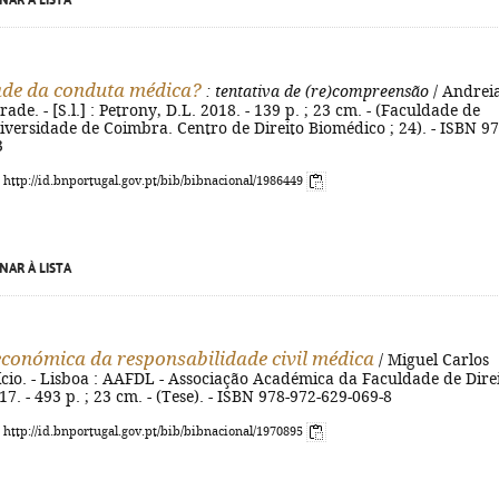
NAR À LISTA
ade da conduta médica?
: tentativa de (re)compreensão
/ Andrei
de. - [S.l.] : Petrony, D.L. 2018. - 139 p. ; 23 cm. - (Faculdade de
iversidade de Coimbra. Centro de Direito Biomédico ; 24). - ISBN 97
3
: http://id.bnportugal.gov.pt/bib/bibnacional/1986449
NAR À LISTA
económica da responsabilidade civil médica
/ Miguel Carlos
ício. - Lisboa : AAFDL - Associação Académica da Faculdade de Dire
17. - 493 p. ; 23 cm. - (Tese). - ISBN 978-972-629-069-8
: http://id.bnportugal.gov.pt/bib/bibnacional/1970895