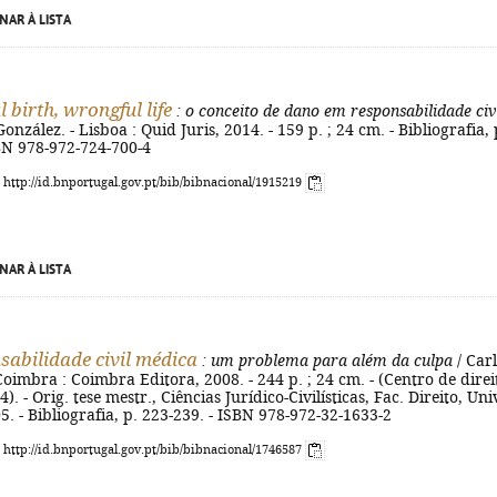
NAR À LISTA
 birth, wrongful life
: o conceito de dano em responsabilidade civ
onzález. - Lisboa : Quid Juris, 2014. - 159 p. ; 24 cm. - Bibliografia, 
BN 978-972-724-700-4
: http://id.bnportugal.gov.pt/bib/bibnacional/1915219
NAR À LISTA
sabilidade civil médica
: um problema para além da culpa
/ Car
Coimbra : Coimbra Editora, 2008. - 244 p. ; 24 cm. - (Centro de direi
). - Orig. tese mestr., Ciências Jurídico-Civilísticas, Fac. Direito, Uni
. - Bibliografia, p. 223-239. - ISBN 978-972-32-1633-2
: http://id.bnportugal.gov.pt/bib/bibnacional/1746587