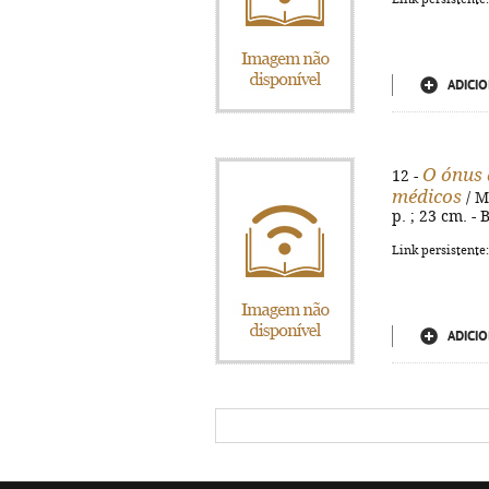
ADICIO
O ónus 
12 -
médicos
/ M
p. ; 23 cm. - 
Link persistente
ADICIO