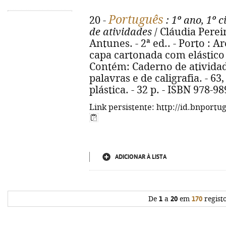
Português
20 -
: 1º ano, 1º c
de atividades
/ Cláudia Perei
Antunes. - 2ª ed.. - Porto : Ar
capa cartonada com elástico : 
Contém: Caderno de atividade
palavras e de caligrafia. - 63
plástica. - 32 p. - ISBN 978-9
Link persistente: http://id.bnportu
ADICIONAR À LISTA
De
1
a
20
em
170
regist