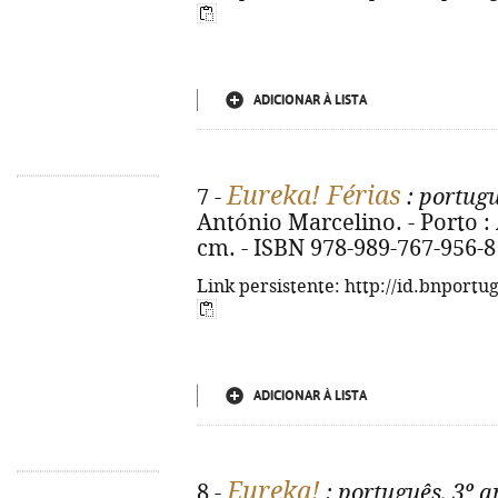
ADICIONAR À LISTA
Eureka! Férias
7 -
: portugu
António Marcelino. - Porto : Are
cm. - ISBN 978-989-767-956-8
Link persistente: http://id.bnportu
ADICIONAR À LISTA
Eureka!
8 -
: português, 3º a