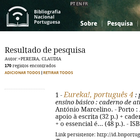
PT
EN
FR
Sobre
Pesquisa
Sobre a Bibliografia Nacional
Simples
Conhecimento, Informação...
Conhecimento, Informação...
Combinada
A
Resultado de pesquisa
Ciências sociais...
Ciências sociais...
Autor:=PEREIRA, CLAUDIA
Arte, desporto...
Arte, desporto...
170
registos encontrados
ADICIONAR TODOS
|
RETIRAR TODOS
Eureka!, português 4
1 -
: 
ensino básico
: caderno de at
António Marcelino. - Porto : Ar
apoio à escrita (32 p.) + cad
+ o essencial é... (48 p.). - 
Link persistente: http://id.bnportu