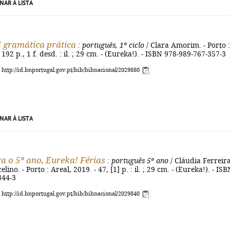
NAR À LISTA
 gramática prática
: português, 1º ciclo
/ Clara Amorim. - Porto :
 192 p., 1 f. desd. : il. ; 29 cm. - (Eureka!). - ISBN 978-989-767-357-3
: http://id.bnportugal.gov.pt/bib/bibnacional/2029880
NAR À LISTA
a o 5º ano, Eureka! Férias
: português 5º ano
/ Cláudia Ferreira
ino. - Porto : Areal, 2019. - 47, [1] p. : il. ; 29 cm. - (Eureka!). - ISB
344-3
: http://id.bnportugal.gov.pt/bib/bibnacional/2029840