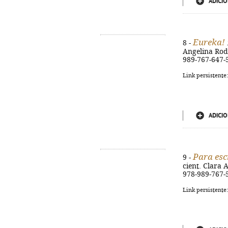
ADICIO
Eureka!
8 -
Angelina Rodri
989-767-647-
Link persistente
ADICIO
Para esc
9 -
cient. Clara A
978-989-767-
Link persistente