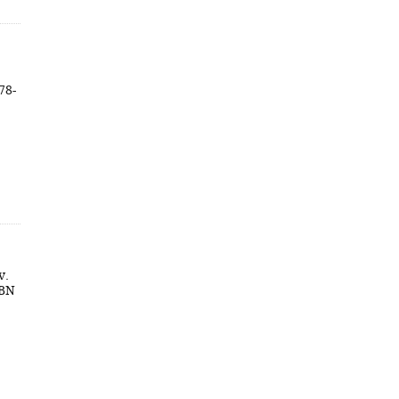
78-
v.
SBN