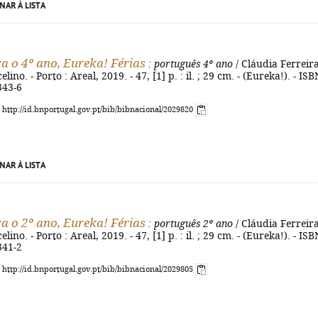
NAR À LISTA
a o 4º ano, Eureka! Férias
: português 4º ano
/ Cláudia Ferreira
ino. - Porto : Areal, 2019. - 47, [1] p. : il. ; 29 cm. - (Eureka!). - ISB
343-6
: http://id.bnportugal.gov.pt/bib/bibnacional/2029820
NAR À LISTA
a o 2º ano, Eureka! Férias
: português 2º ano
/ Cláudia Ferreira
ino. - Porto : Areal, 2019. - 47, [1] p. : il. ; 29 cm. - (Eureka!). - ISB
341-2
: http://id.bnportugal.gov.pt/bib/bibnacional/2029805