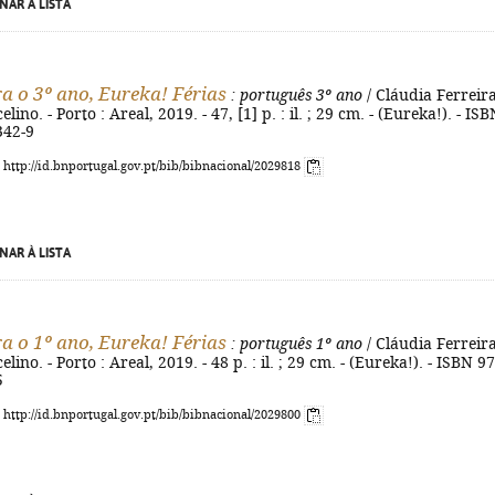
NAR À LISTA
a o 3º ano, Eureka! Férias
: português 3º ano
/ Cláudia Ferreira
ino. - Porto : Areal, 2019. - 47, [1] p. : il. ; 29 cm. - (Eureka!). - ISB
342-9
: http://id.bnportugal.gov.pt/bib/bibnacional/2029818
NAR À LISTA
a o 1º ano, Eureka! Férias
: português 1º ano
/ Cláudia Ferreira
ino. - Porto : Areal, 2019. - 48 p. : il. ; 29 cm. - (Eureka!). - ISBN 97
5
: http://id.bnportugal.gov.pt/bib/bibnacional/2029800