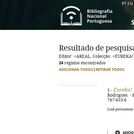
PT
EN
S
S
C
C
Resultado de pesquis
C
C
Editor: =AREAL, Colecção: =EUREKA!
A
A
24
registos encontrados
ADICIONAR TODOS
|
RETIRAR TODOS
Eureka!
1 -
Rodrigues. - P
767-653-6
Link persistente
ADICIO