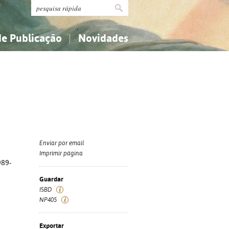
de Publicação
Novidades
s
Religião...
Religião...
Ciências aplicadas...
Ciências aplicadas...
História, geografia, biografias...
História, geografia, biografias...
Enviar por email
Imprimir página
989-
Guardar
ISBD
NP405
Exportar