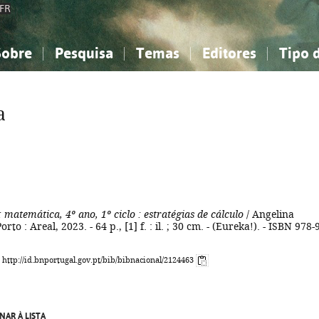
FR
Sobre
Pesquisa
Temas
Editores
Tipo 
obre a Bibliografia Nacional
imples
onhecimento, Informação...
onhecimento, Informação...
Combinada
A minha lista
Como utilizar
Filosofia, psicologia...
Filosofia, psicologia...
Perguntas frequente
a
iências sociais...
iências sociais...
Ciências exatas e naturais...
Ciências exatas e naturais...
rte, desporto...
rte, desporto...
Literatura, linguística...
Literatura, linguística...
: matemática, 4º ano, 1º ciclo
: estratégias de cálculo
/ Angelina
orto : Areal, 2023. - 64 p., [1] f. : il. ; 30 cm. - (Eureka!). - ISBN 978-
: http://id.bnportugal.gov.pt/bib/bibnacional/2124463
NAR À LISTA