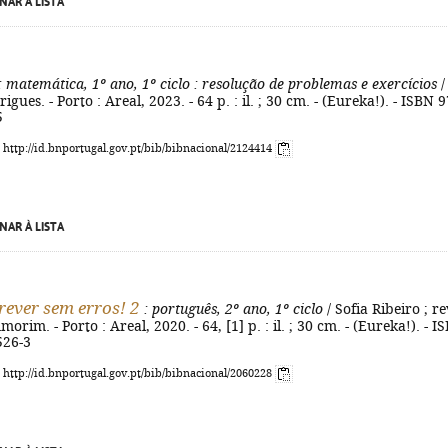
NAR À LISTA
: matemática, 1º ano, 1º ciclo
: resolução de problemas e exercícios
/
gues. - Porto : Areal, 2023. - 64 p. : il. ; 30 cm. - (Eureka!). - ISBN 9
5
: http://id.bnportugal.gov.pt/bib/bibnacional/2124414
NAR À LISTA
rever sem erros! 2
: português, 2º ano, 1º ciclo
/ Sofia Ribeiro ; re
morim. - Porto : Areal, 2020. - 64, [1] p. : il. ; 30 cm. - (Eureka!). - I
526-3
: http://id.bnportugal.gov.pt/bib/bibnacional/2060228