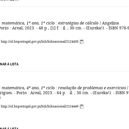
: matemática, 1º ano, 1º ciclo
: estratégias de cálculo
/ Angelina
orto : Areal, 2023. - 48 p., [1] f. : il. ; 30 cm. - (Eureka!). - ISBN 978-
: http://id.bnportugal.gov.pt/bib/bibnacional/2124450
NAR À LISTA
: matemática, 4º ano, 1º ciclo
: resolução de problemas e exercícios
/
gues. - Porto : Areal, 2023. - 64 p. : il. ; 30 cm. - (Eureka!). - ISBN 9
5
: http://id.bnportugal.gov.pt/bib/bibnacional/2124449