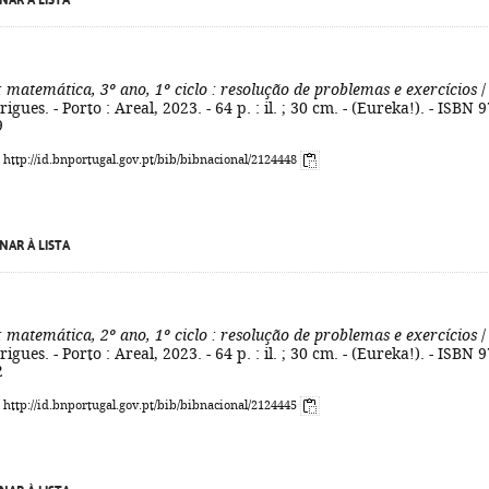
NAR À LISTA
: matemática, 3º ano, 1º ciclo
: resolução de problemas e exercícios
/
gues. - Porto : Areal, 2023. - 64 p. : il. ; 30 cm. - (Eureka!). - ISBN 9
9
: http://id.bnportugal.gov.pt/bib/bibnacional/2124448
NAR À LISTA
: matemática, 2º ano, 1º ciclo
: resolução de problemas e exercícios
/
gues. - Porto : Areal, 2023. - 64 p. : il. ; 30 cm. - (Eureka!). - ISBN 9
2
: http://id.bnportugal.gov.pt/bib/bibnacional/2124445