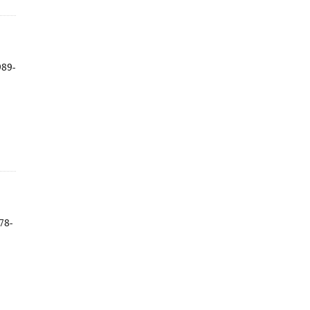
989-
78-