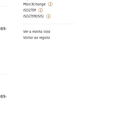
MarcXchange
ISO2709
ISO2709(ISIS)
989-
Ver a minha lista
Voltar ao registo
989-