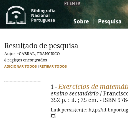
PT
EN
FR
Sobre
Pesquisa
Sobre a Bibliografia Nacional
Simples
Conhecimento, Informação...
Conhecimento, Informação...
Combinada
A
Resultado de pesquisa
Ciências sociais...
Ciências sociais...
Autor:=CABRAL, FRANCISCO
Arte, desporto...
Arte, desporto...
6
registos encontrados
ADICIONAR TODOS
|
RETIRAR TODOS
Exercícios de matemát
1 -
ensino secundário
/ Francisco
352 p. : il. ; 25 cm. - ISBN 97
Link persistente: http://id.bnportu