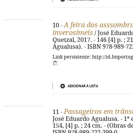
A feira dos asssombra
10 -
inverosímeis
/ José Eduardo
Quetzal, 2017. - 146 [4] p. ; 
Agualusa). - ISBN 978-989-72
Link persistente: http://id.bnportu
ADICIONAR À LISTA
Passageiros em trâns
11 -
José Eduardo Agualusa. - 1ª ed
154, [4] p. ; 24 cm. - (Obras 
ISBN 978-989-722-399-0