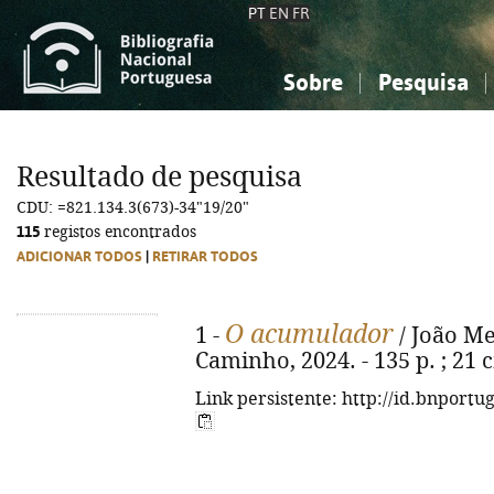
PT
EN
FR
Sobre
Pesquisa
Sobre a Bibliografia Nacional
Simples
Conhecimento, Informação...
Conhecimento, Informação...
Combinada
A
Resultado de pesquisa
Ciências sociais...
Ciências sociais...
CDU: =821.134.3(673)-34"19/20"
Arte, desporto...
Arte, desporto...
115
registos encontrados
ADICIONAR TODOS
|
RETIRAR TODOS
O acumulador
1 -
/ João Mel
Caminho, 2024. - 135 p. ; 21 
Link persistente: http://id.bnportu