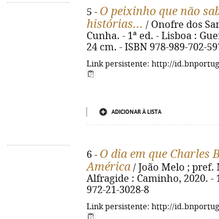
O peixinho que não sab
5 -
histórias...
/ Onofre dos San
Cunha. - 1ª ed. - Lisboa : Guerr
24 cm. - ISBN 978-989-702-59
Link persistente: http://id.bnportu
ADICIONAR À LISTA
O dia em que Charles
6 -
América
/ João Melo ; pref. 
Alfragide : Caminho, 2020. - 1
972-21-3028-8
Link persistente: http://id.bnportu