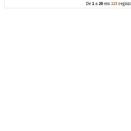
De
1
a
20
em
115
regist