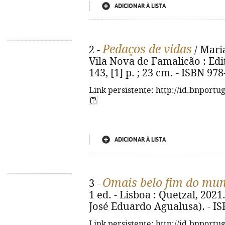
ADICIONAR À LISTA
Pedaços de vidas
2 -
/ Maria
Vila Nova de Famalicão : Edi
143, [1] p. ; 23 cm. - ISBN 97
Link persistente: http://id.bnportu
ADICIONAR À LISTA
Omais belo fim do mu
3 -
1 ed. - Lisboa : Quetzal, 2021.
José Eduardo Agualusa). - I
Link persistente: http://id.bnportu