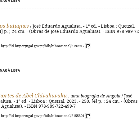
NAR À LISTA
os batuques
/ José Eduardo Agualusa. - 1ª ed. - Lisboa : Quetzal,
[4] p. ; 24 cm. - (Obras de José Eduardo Agualusa). - ISBN 978-989-72
: http://id.bnportugal.gov.pt/bib/bibnacional/2192917
NAR À LISTA
mortes de Abel Chivukuvuku
: uma biografia de Angola
/ José
sa. - 1ª ed. - Lisboa : Quetzal, 2023. - 250, [4] p. ; 24 cm. - (Obras
 Agualusa). - ISBN 978-989-722-499-7
: http://id.bnportugal.gov.pt/bib/bibnacional/2155301