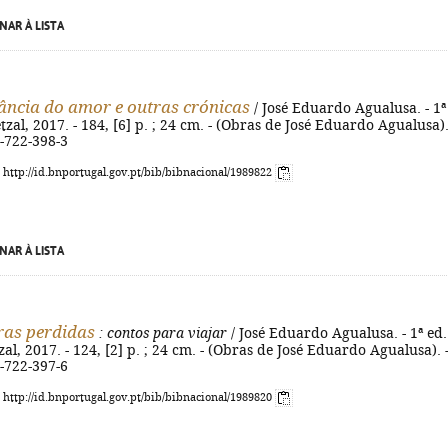
NAR À LISTA
ância do amor e outras crónicas
/ José Eduardo Agualusa. - 1ª
tzal, 2017. - 184, [6] p. ; 24 cm. - (Obras de José Eduardo Agualusa).
-722-398-3
: http://id.bnportugal.gov.pt/bib/bibnacional/1989822
NAR À LISTA
ras perdidas
: contos para viajar
/ José Eduardo Agualusa. - 1ª ed.
zal, 2017. - 124, [2] p. ; 24 cm. - (Obras de José Eduardo Agualusa). 
-722-397-6
: http://id.bnportugal.gov.pt/bib/bibnacional/1989820