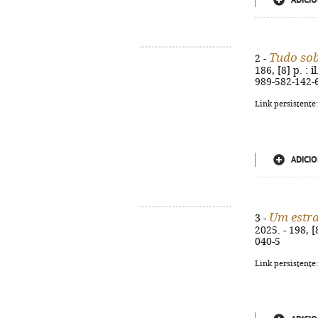
ADICIO
Tudo so
2 -
186, [8] p. : 
989-582-142-
Link persistente
ADICIO
Um estr
3 -
2025. - 198, 
040-5
Link persistente