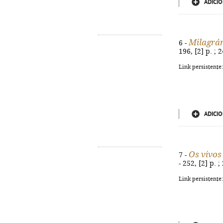
ADICIO
Milagrár
6 -
196, [2] p. ;
Link persistente
ADICIO
Os vivos
7 -
- 252, [2] p.
Link persistente