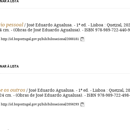
NAR À LISTA
io pessoal
/ José Eduardo Agualusa. - 1ª ed. - Lisboa : Quetzal, 202
 24 cm. - (Obras de José Eduardo Agualusa). - ISBN 978-989-722-440-9
: http://id.bnportugal.gov.pt/bib/bibnacional/2088181
NAR À LISTA
 e os outros
/ José Eduardo Agualusa. - 1ª ed. - Lisboa : Quetzal, 2
 ; 24 cm. - (Obras de José Eduardo Agualusa). - ISBN 978-989-722-498
: http://id.bnportugal.gov.pt/bib/bibnacional/2056293