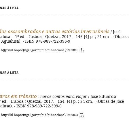
NAR À LISTA
 dos asssombrados e outras estórias inverosímeis
/ José
usa. - 1ª ed. - Lisboa : Quetzal, 2017. - 146 [4] p. ; 21 cm. - (Obras 
 Agualusa). - ISBN 978-989-722-396-9
: http://id.bnportugal.gov.pt/bib/bibnacional/1989818
NAR À LISTA
iros em trânsito
: novos contos para viajar
/ José Eduardo
 ed. - Lisboa : Quetzal, 2017. - 154, [4] p. ; 24 cm. - (Obras de José
lusa). - ISBN 978-989-722-399-0
: http://id.bnportugal.gov.pt/bib/bibnacional/1989824