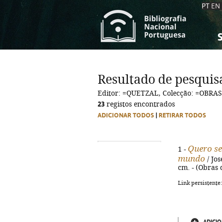
PT
EN
S
S
C
C
Resultado de pesquis
C
C
Editor: =QUETZAL, Colecção: =OB
A
A
23
registos encontrados
ADICIONAR TODOS
|
RETIRAR TODOS
Quero se
1 -
mundo
/ Jos
cm. - (Obras 
Link persistente