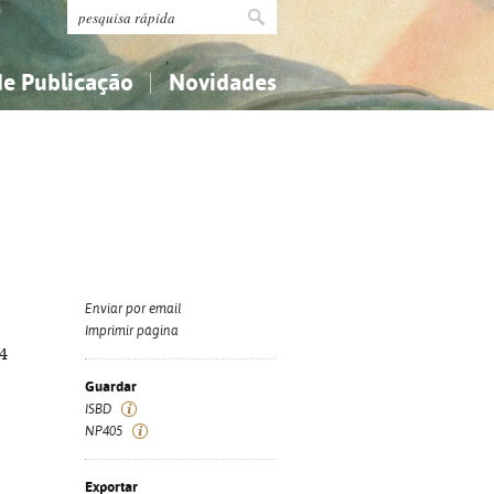
de Publicação
Novidades
s
Religião...
Religião...
Ciências aplicadas...
Ciências aplicadas...
História, geografia, biografias...
História, geografia, biografias...
Enviar por email
Imprimir página
24
Guardar
ISBD
NP405
Exportar