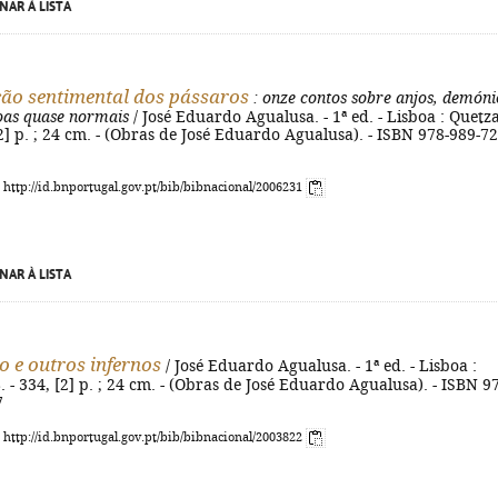
NAR À LISTA
ão sentimental dos pássaros
: onze contos sobre anjos, demóni
oas quase normais
/ José Eduardo Agualusa. - 1ª ed. - Lisboa : Quetza
[2] p. ; 24 cm. - (Obras de José Eduardo Agualusa). - ISBN 978-989-72
: http://id.bnportugal.gov.pt/bib/bibnacional/2006231
NAR À LISTA
o e outros infernos
/ José Eduardo Agualusa. - 1ª ed. - Lisboa :
. - 334, [2] p. ; 24 cm. - (Obras de José Eduardo Agualusa). - ISBN 9
7
: http://id.bnportugal.gov.pt/bib/bibnacional/2003822