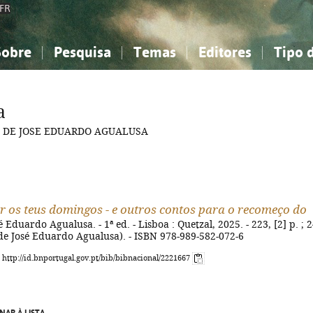
FR
Sobre
Pesquisa
Temas
Editores
Tipo 
obre a Bibliografia Nacional
imples
onhecimento, Informação...
onhecimento, Informação...
Combinada
A minha lista
Como utilizar
Filosofia, psicologia...
Filosofia, psicologia...
Perguntas frequente
a
iências sociais...
iências sociais...
Ciências exatas e naturais...
Ciências exatas e naturais...
RAS DE JOSE EDUARDO AGUALUSA
rte, desporto...
rte, desporto...
Literatura, linguística...
Literatura, linguística...
r os teus domingos - e outros contos para o recomeço do
é Eduardo Agualusa. - 1ª ed. - Lisboa : Quetzal, 2025. - 223, [2] p. ; 
de José Eduardo Agualusa). - ISBN 978-989-582-072-6
: http://id.bnportugal.gov.pt/bib/bibnacional/2221667