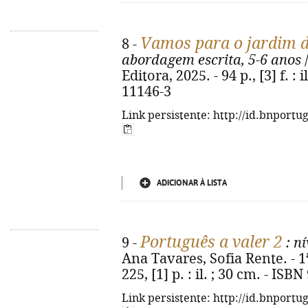
Vamos para o jardim d
8 -
abordagem escrita, 5-6 anos
/
Editora, 2025. - 94 p., [3] f. : 
11146-3
Link persistente: http://id.bnportu
ADICIONAR À LISTA
Português a valer 2
9 -
: n
Ana Tavares, Sofia Rente. - 1ª 
225, [1] p. : il. ; 30 cm. - IS
Link persistente: http://id.bnportu