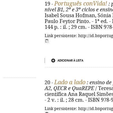
Português conVida!
19 -
: 
nível B1, 2º e 3º ciclos e ens
Isabel Sousa Hofman, Sónia Ri
Paulo Feytor Pinto. - 1ª ed. - 
144 p. : il. ; 29 cm. - ISBN 97
Link persistente: http://id.bnportu
ADICIONAR À LISTA
Lado a lado
20 -
: ensino de
A2, QECR e QuaREPE
/ Teresa 
científica Ana Raquel Simões.
- 2 v. : il. ; 28 cm. - ISBN 97
Link persistente: http://id.bnportu