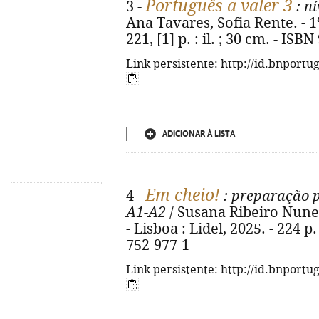
Português a valer 3
3 -
: n
Ana Tavares, Sofia Rente. - 1ª 
221, [1] p. : il. ; 30 cm. - IS
Link persistente: http://id.bnportu
ADICIONAR À LISTA
Em cheio!
4 -
: preparação 
A1-A2
/ Susana Ribeiro Nunes,
- Lisboa : Lidel, 2025. - 224 p.
752-977-1
Link persistente: http://id.bnportu