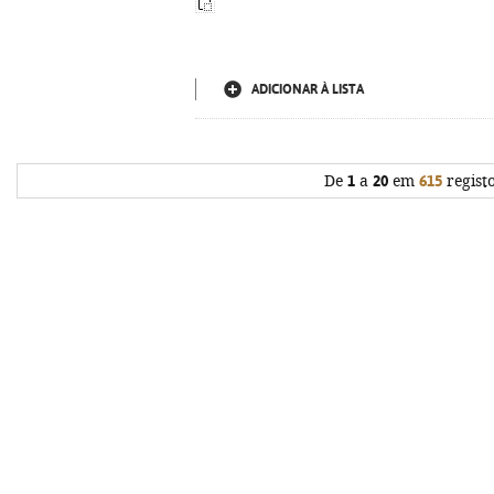
ADICIONAR À LISTA
De
1
a
20
em
615
regist