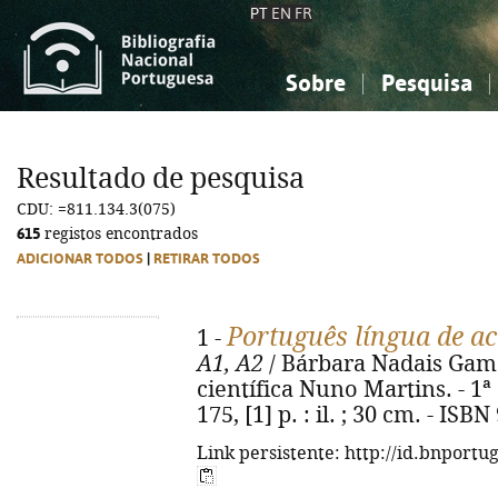
PT
EN
FR
Sobre
Pesquisa
Sobre a Bibliografia Nacional
Simples
Conhecimento, Informação...
Conhecimento, Informação...
Combinada
A
Resultado de pesquisa
Ciências sociais...
Ciências sociais...
CDU: =811.134.3(075)
Arte, desporto...
Arte, desporto...
615
registos encontrados
ADICIONAR TODOS
|
RETIRAR TODOS
Português língua de a
1 -
A1, A2
/ Bárbara Nadais Gama
científica Nuno Martins. - 1ª e
175, [1] p. : il. ; 30 cm. - IS
Link persistente: http://id.bnportu