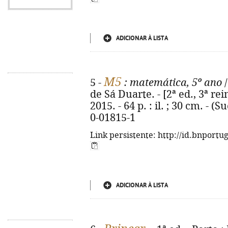
ADICIONAR À LISTA
M5
5 -
: matemática, 5º ano
/
de Sá Duarte. - [2ª ed., 3ª rei
2015. - 64 p. : il. ; 30 cm. - 
0-01815-1
Link persistente: http://id.bnportu
ADICIONAR À LISTA