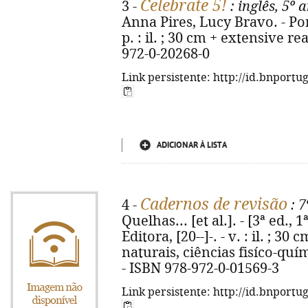
Celebrate 5!
3 -
: inglês, 5º 
Anna Pires, Lucy Bravo. - Por
p. : il. ; 30 cm + extensive r
972-0-20268-0
Link persistente: http://id.bnportu
ADICIONAR À LISTA
Cadernos de revisão
4 -
: 7
Quelhas... [et al.]. - [3ª ed., 
Editora, [20--]-. - v. : il. ; 3
naturais, ciências fisíco-quím
- ISBN 978-972-0-01569-3
Link persistente: http://id.bnportu