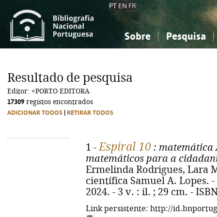
PT
EN
FR
Sobre
Pesquisa
Sobre a Bibliografia Nacional
Simples
Conhecimento, Informação...
Conhecimento, Informação...
Combinada
A
Resultado de pesquisa
Ciências sociais...
Ciências sociais...
Editor: =PORTO EDITORA
Arte, desporto...
Arte, desporto...
17309
registos encontrados
ADICIONAR TODOS
|
RETIRAR TODOS
Espiral 10
1 -
: matemática 
matemáticos para a cidadania
Ermelinda Rodrigues, Lara M
científica Samuel A. Lopes. - 
2024. - 3 v. : il. ; 29 cm. - I
Link persistente: http://id.bnportu