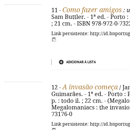
Como fazer amigos
11 -
: 
Sam Buttler. - 1ª ed. - Porto : 
; 21 cm. - ISBN 978-972-0-732
Link persistente: http://id.bnportu
ADICIONAR À LISTA
A invasão começa
12 -
/ Ja
Guimarães. - 1ª ed. - Porto : 
p. : todo il. ; 22 cm. - (Megalo
Megalomaniacs : the invasion
73176-0
Link persistente: http://id.bnportu