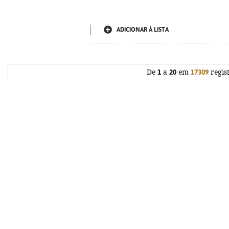
ADICIONAR À LISTA
De
1
a
20
em
17309
regis