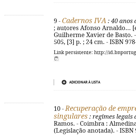
Cadernos IVA
9 -
: 40 anos 
; autores Afonso Arnaldo... [e
Guilherme Xavier de Basto. -
505, [3] p. ; 24 cm. - ISBN 97
Link persistente: http://id.bnportu
ADICIONAR À LISTA
Recuperação de empre
10 -
singulares
: regimes legais
Ramos. - Coimbra : Almedina, 
(Legislação anotada). - ISBN