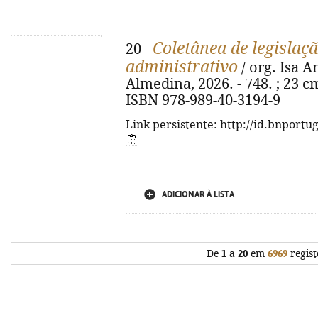
Coletânea de legislaçã
20 -
administrativo
/ org. Isa A
Almedina, 2026. - 748. ; 23 cm
ISBN 978-989-40-3194-9
Link persistente: http://id.bnportu
ADICIONAR À LISTA
De
1
a
20
em
6969
regist