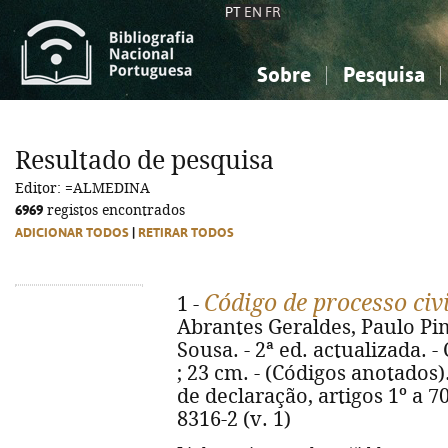
PT
EN
FR
Sobre
Pesquisa
Sobre a Bibliografia Nacional
Simples
Conhecimento, Informação...
Conhecimento, Informação...
Combinada
A
Resultado de pesquisa
Ciências sociais...
Ciências sociais...
Editor: =ALMEDINA
Arte, desporto...
Arte, desporto...
6969
registos encontrados
ADICIONAR TODOS
|
RETIRAR TODOS
Código de processo civ
1 -
Abrantes Geraldes, Paulo Pim
Sousa. - 2ª ed. actualizada. -
; 23 cm. - (Códigos anotados).
de declaração, artigos 1º a 70
8316-2 (v. 1)