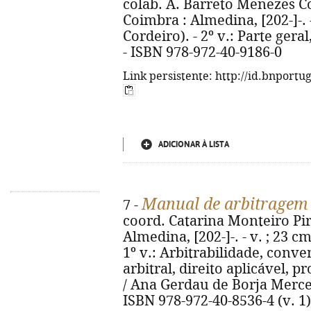
colab. A. Barreto Menezes Cor
Coimbra : Almedina, [202-]-. 
Cordeiro). - 2º v.: Parte geral
- ISBN 978-972-40-9186-0
Link persistente: http://id.bnportu
ADICIONAR À LISTA
Manual de arbitragem 
7 -
coord. Catarina Monteiro Pire
Almedina, [202-]-. - v. ; 23 c
1º v.: Arbitrabilidade, conv
arbitral, direito aplicável, p
/ Ana Gerdau de Borja Mercerea
ISBN 978-972-40-8536-4 (v. 1)