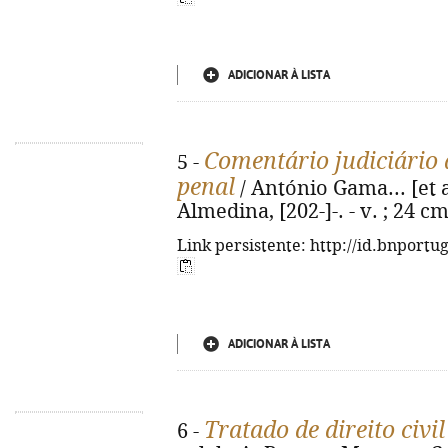
ADICIONAR À LISTA
Comentário judiciário 
5 -
penal
/ António Gama... [et al
Almedina, [202-]-. - v. ; 24 c
Link persistente: http://id.bnportu
ADICIONAR À LISTA
Tratado de direito civil
6 -