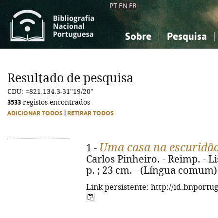
PT
EN
FR
Sobre
Pesquisa
Sobre a Bibliografia Nacional
Simples
Conhecimento, Informação...
Conhecimento, Informação...
Combinada
A
Resultado de pesquisa
Ciências sociais...
Ciências sociais...
CDU: =821.134.3-31"19/20"
Arte, desporto...
Arte, desporto...
3533
registos encontrados
ADICIONAR TODOS
|
RETIRAR TODOS
Uma casa na escuridã
1 -
Carlos Pinheiro. - Reimp. - Li
p. ; 23 cm. - (Língua comum)
Link persistente: http://id.bnportu