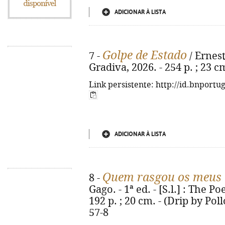
ADICIONAR À LISTA
Golpe de Estado
7 -
/ Ernest
Gradiva, 2026. - 254 p. ; 23 
Link persistente: http://id.bnportu
ADICIONAR À LISTA
Quem rasgou os meus l
8 -
Gago. - 1ª ed. - [S.l.] : The 
192 p. ; 20 cm. - (Drip by Pol
57-8