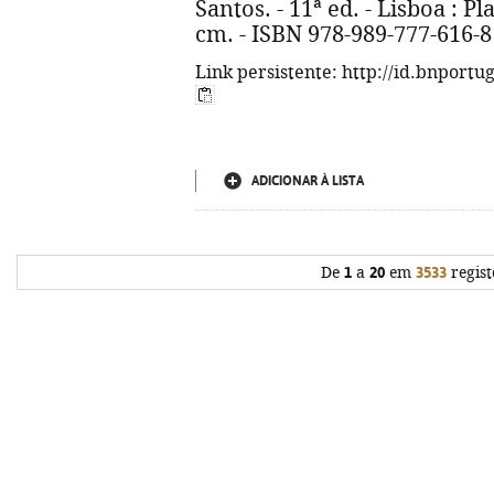
Santos. - 11ª ed. - Lisboa : Plan
cm. - ISBN 978-989-777-616-8
Link persistente: http://id.bnportu
ADICIONAR À LISTA
De
1
a
20
em
3533
regist