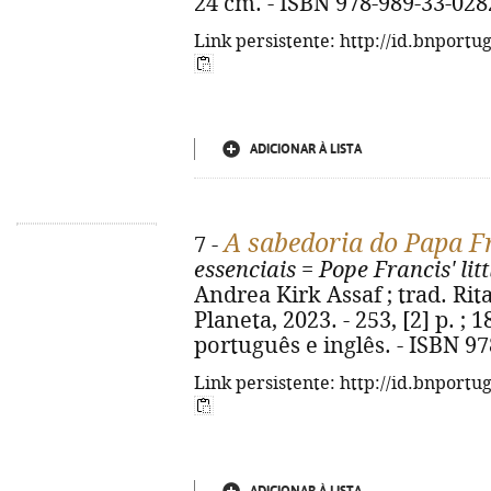
24 cm. - ISBN 978-989-33-028
Link persistente: http://id.bnportu
ADICIONAR À LISTA
A sabedoria do Papa F
7 -
essenciais
=
Pope Francis' lit
Andrea Kirk Assaf ; trad. Rita 
Planeta, 2023. - 253, [2] p. ; 
português e inglês. - ISBN 9
Link persistente: http://id.bnportu