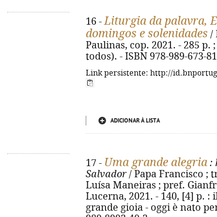
Liturgia da palavra, 
16 -
domingos e solenidades
/ 
Paulinas, cop. 2021. - 285 p. 
todos). - ISBN 978-989-673-81
Link persistente: http://id.bnportu
ADICIONAR À LISTA
Uma grande alegria
17 -
: 
Salvador
/ Papa Francisco ; 
Luísa Maneiras ; pref. Gianfra
Lucerna, 2021. - 140, [4] p. : i
grande gioia - oggi è nato per