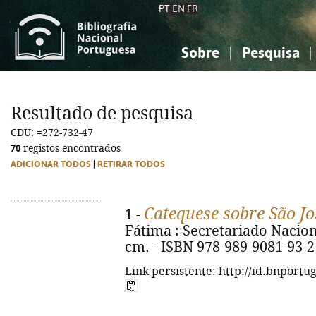
PT
EN
FR
Sobre
Pesquisa
Sobre a Bibliografia Nacional
Simples
Conhecimento, Informação...
Conhecimento, Informação...
Combinada
A
Resultado de pesquisa
Ciências sociais...
Ciências sociais...
CDU: =272-732-47
Arte, desporto...
Arte, desporto...
70
registos encontrados
ADICIONAR TODOS
|
RETIRAR TODOS
Catequese sobre São Jo
1 -
Fátima : Secretariado Nacional
cm. - ISBN 978-989-9081-93-2
Link persistente: http://id.bnportu