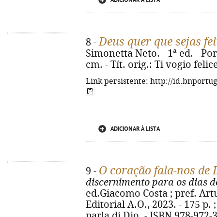
ADICIONAR À LISTA
Deus quer que sejas fel
8 -
Simonetta Neto. - 1ª ed. - Port
cm. - Tít. orig.: Ti vogio feli
Link persistente: http://id.bnportu
ADICIONAR À LISTA
O coração fala-nos de 
9 -
discernimento para os dias d
ed.Giacomo Costa ; pref. Artu
Editorial A.O., 2023. - 175 p. ;
parla di Dio. - ISBN 978-972-