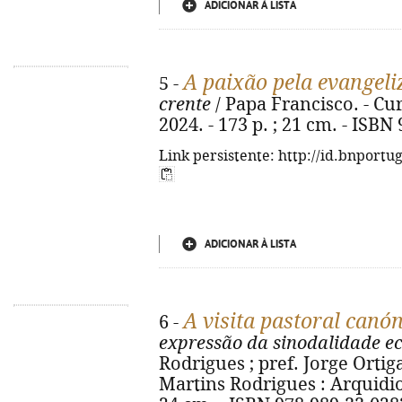
ADICIONAR À LISTA
A paixão pela evangel
5 -
crente
/ Papa Francisco. - Cur
2024. - 173 p. ; 21 cm. - ISBN
Link persistente: http://id.bnportu
ADICIONAR À LISTA
A visita pastoral canón
6 -
expressão da sinodalidade ec
Rodrigues ; pref. Jorge Ortiga
Martins Rodrigues : Arquidioc