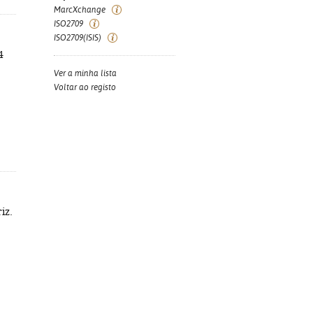
MarcXchange
ISO2709
ISO2709(ISIS)
4
Ver a minha lista
Voltar ao registo
iz.