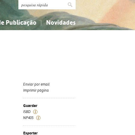
de Publicação
Novidades
s
Religião...
Religião...
Ciências aplicadas...
Ciências aplicadas...
História, geografia, biografias...
História, geografia, biografias...
Enviar por email
Imprimir página
Guardar
ISBD
NP405
Exportar