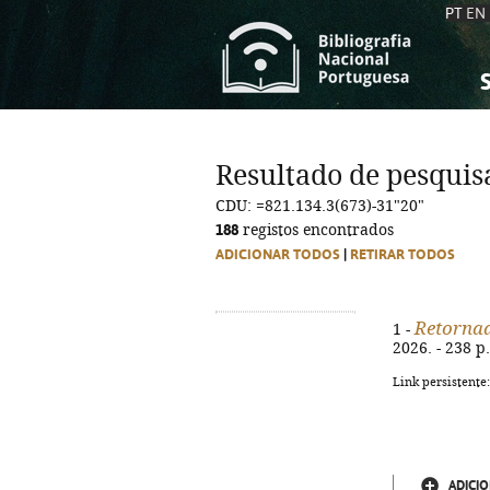
PT
EN
S
S
C
C
Resultado de pesquis
C
C
CDU: =821.134.3(673)-31"20"
A
A
188
registos encontrados
ADICIONAR TODOS
|
RETIRAR TODOS
Retorna
1 -
2026. - 238 p
Link persistente
ADICIO