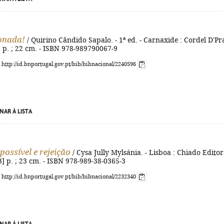
onada!
/ Quirino Cândido Sapalo. - 1ª ed. - Carnaxide : Cordel D'Pr
3] p. ; 22 cm. - ISBN 978-989790067-9
: http://id.bnportugal.gov.pt/bib/bibnacional/2240596
NAR À LISTA
ossível e rejeição
/ Cysa Jully Mylsánia. - Lisboa : Chiado Editor
[3] p. ; 23 cm. - ISBN 978-989-38-0365-3
: http://id.bnportugal.gov.pt/bib/bibnacional/2232340