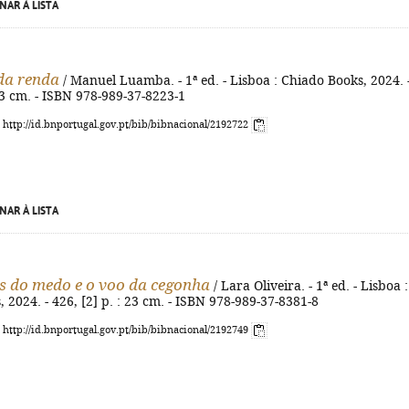
NAR À LISTA
da renda
/ Manuel Luamba. - 1ª ed. - Lisboa : Chiado Books, 2024. 
 23 cm. - ISBN 978-989-37-8223-1
: http://id.bnportugal.gov.pt/bib/bibnacional/2192722
NAR À LISTA
os do medo e o voo da cegonha
/ Lara Oliveira. - 1ª ed. - Lisboa :
 2024. - 426, [2] p. : 23 cm. - ISBN 978-989-37-8381-8
: http://id.bnportugal.gov.pt/bib/bibnacional/2192749