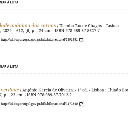
NAR À LISTA
dade anónima dos cornos
/ Ulemba Rio de Chagas. - Lisboa :
 2024. - 612, [6] p. ; 24 cm. - ISBN 978-989-37-8627-7
: http://id.bnportugal.gov.pt/bib/bibnacional/2191981
NAR À LISTA
 verdade
/ António Garcia de Oliveira. - 1ª ed. - Lisboa : Chiado Bo
[6] p. ; 23 cm. - ISBN 978-989-37-7012-2
: http://id.bnportugal.gov.pt/bib/bibnacional/2172540