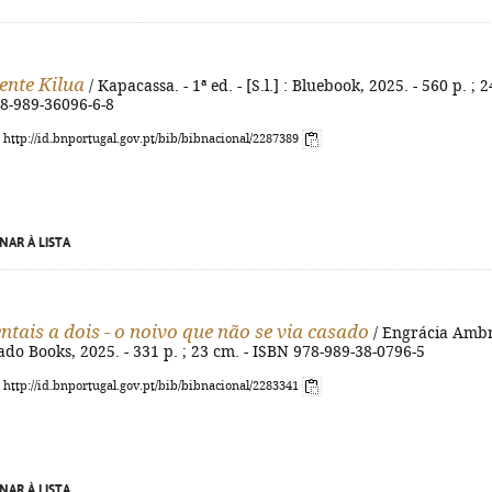
nte Kilua
/ Kapacassa. - 1ª ed. - [S.l.] : Bluebook, 2025. - 560 p. ; 2
78-989-36096-6-8
: http://id.bnportugal.gov.pt/bib/bibnacional/2287389
NAR À LISTA
ntais a dois - o noivo que não se via casado
/ Engrácia Ambr
iado Books, 2025. - 331 p. ; 23 cm. - ISBN 978-989-38-0796-5
: http://id.bnportugal.gov.pt/bib/bibnacional/2283341
NAR À LISTA