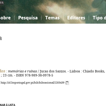
FR
Sobre
Pesquisa
Temas
Editores
Tipo 
obre a Bibliografia Nacional
imples
onhecimento, Informação...
onhecimento, Informação...
Combinada
A minha lista
Como utilizar
Filosofia, psicologia...
Filosofia, psicologia...
Perguntas frequente
a
iências sociais...
iências sociais...
Ciências exatas e naturais...
Ciências exatas e naturais...
rte, desporto...
rte, desporto...
Literatura, linguística...
Literatura, linguística...
dos
: memórias e ruínas
/ Jucas dos Santos. - Lisboa : Chiado Books,
. ; 23 cm. - ISBN 978-989-38-0978-5
: http://id.bnportugal.gov.pt/bib/bibnacional/2283439
NAR À LISTA