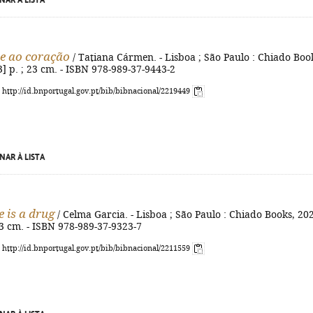
NAR À LISTA
e ao coração
/ Tatiana Cármen. - Lisboa ; São Paulo : Chiado Boo
[3] p. ; 23 cm. - ISBN 978-989-37-9443-2
: http://id.bnportugal.gov.pt/bib/bibnacional/2219449
NAR À LISTA
e is a drug
/ Celma Garcia. - Lisboa ; São Paulo : Chiado Books, 202
 23 cm. - ISBN 978-989-37-9323-7
: http://id.bnportugal.gov.pt/bib/bibnacional/2211559