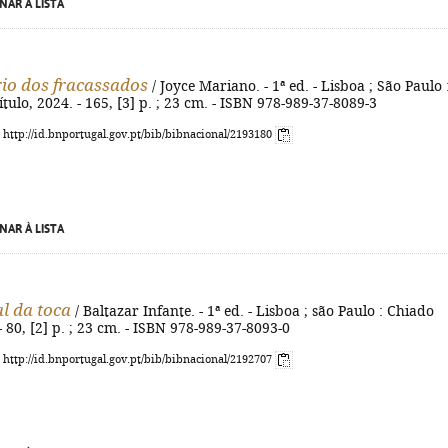
NAR À LISTA
io dos fracassados
/ Joyce Mariano. - 1ª ed. - Lisboa ; São Paulo 
tulo, 2024. - 165, [3] p. ; 23 cm. - ISBN 978-989-37-8089-3
: http://id.bnportugal.gov.pt/bib/bibnacional/2193180
NAR À LISTA
al da toca
/ Baltazar Infante. - 1ª ed. - Lisboa ; são Paulo : Chiado
- 80, [2] p. ; 23 cm. - ISBN 978-989-37-8093-0
: http://id.bnportugal.gov.pt/bib/bibnacional/2192707