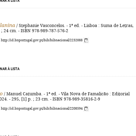
NAR À LISTA
lanina
/ Stephanie Vasconcelos. - 1ª ed. - Lisboa : Suma de Letras,
. ; 24 cm. - ISBN 978-989-787-576-2
: http://id.bnportugal.gov.pt/bib/bibnacional/2232088
NAR À LISTA
do
/ Manuel Catumba. - 1ª ed. - Vila Nova de Famalicão : Editorial
4. - 295, [1] p. ; 23 cm. - ISBN 978-989-35816-2-9
: http://id.bnportugal.gov.pt/bib/bibnacional/2208594