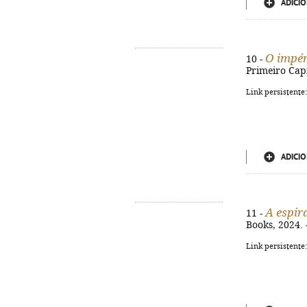
ADICIO
O impér
10 -
Primeiro Capí
Link persistente
ADICIO
A espir
11 -
Books, 2024. 
Link persistente