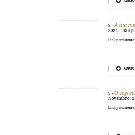
ADICIO
A tua me
8 -
2024. - 336 p
Link persistente
ADICIO
O segre
9 -
Novembro, 202
Link persistente