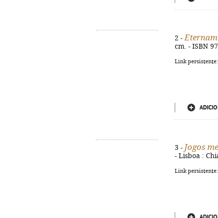
Etername
2 -
cm. - ISBN 9
Link persistente
ADICIO
Jogos me
3 -
- Lisboa : Ch
Link persistente
ADICIO