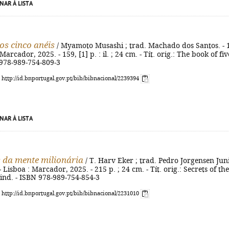
NAR À LISTA
os cinco anéis
/ Myamoto Musashi ; trad. Machado dos Santos. - 
 Marcador, 2025. - 159, [1] p. : il. ; 24 cm. - Tít. orig.: The book of fiv
 978-989-754-809-3
: http://id.bnportugal.gov.pt/bib/bibnacional/2239394
NAR À LISTA
 da mente milionária
/ T. Harv Eker ; trad. Pedro Jorgensen Jun
 - Lisboa : Marcador, 2025. - 215 p. ; 24 cm. - Tít. orig.: Secrets of the
ind. - ISBN 978-989-754-854-3
: http://id.bnportugal.gov.pt/bib/bibnacional/2231010