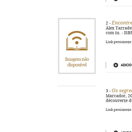
Encontre
2 -
Àlex Tarradell
com tu. - ISB
Link persistente
ADICIO
Os segre
3 -
Marcador, 2026
découverte d
Link persistente