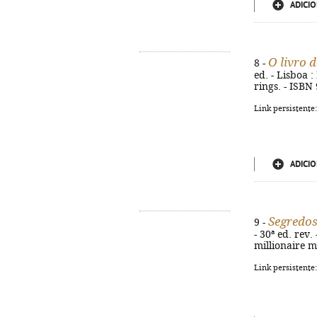
ADICIO
O livro d
8 -
ed. - Lisboa :
rings. - ISBN
Link persistente
ADICIO
Segredos
9 -
- 30ª ed. rev.
millionaire m
Link persistente