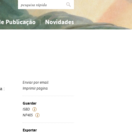
de Publicação
Novidades
s
Religião...
Religião...
Ciências aplicadas...
Ciências aplicadas...
História, geografia, biografias...
História, geografia, biografias...
Enviar por email
a :
Imprimir página
Guardar
ISBD
NP405
Exportar