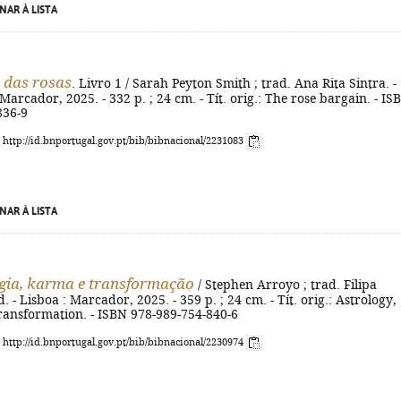
NAR À LISTA
 das rosas
. Livro 1 / Sarah Peyton Smith ; trad. Ana Rita Sintra. - 
 Marcador, 2025. - 332 p. ; 24 cm. - Tít. orig.: The rose bargain. - IS
836-9
: http://id.bnportugal.gov.pt/bib/bibnacional/2231083
NAR À LISTA
gia, karma e transformação
/ Stephen Arroyo ; trad. Filipa
d. - Lisboa : Marcador, 2025. - 359 p. ; 24 cm. - Tít. orig.: Astrology,
ansformation. - ISBN 978-989-754-840-6
: http://id.bnportugal.gov.pt/bib/bibnacional/2230974