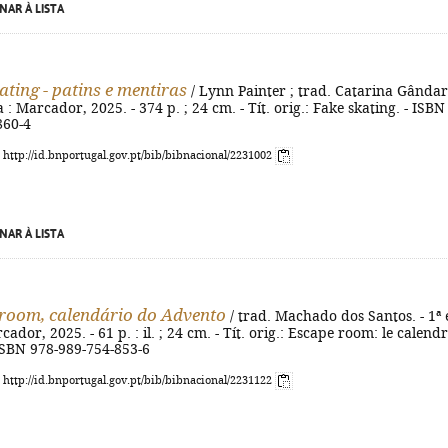
NAR À LISTA
ating - patins e mentiras
/ Lynn Painter ; trad. Catarina Gândara
a : Marcador, 2025. - 374 p. ; 24 cm. - Tít. orig.: Fake skating. - ISBN
860-4
: http://id.bnportugal.gov.pt/bib/bibnacional/2231002
NAR À LISTA
room, calendário do Advento
/ trad. Machado dos Santos. - 1ª 
cador, 2025. - 61 p. : il. ; 24 cm. - Tít. orig.: Escape room: le calendr
 ISBN 978-989-754-853-6
: http://id.bnportugal.gov.pt/bib/bibnacional/2231122