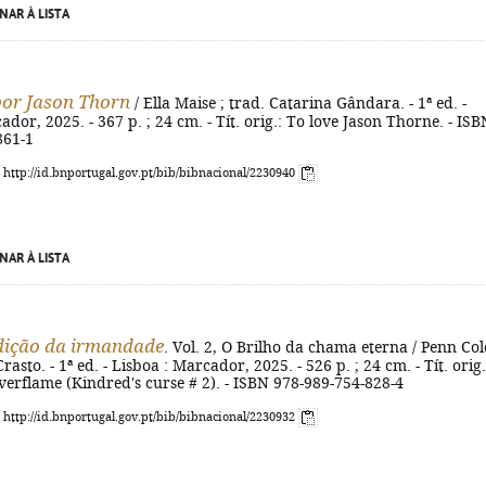
NAR À LISTA
or Jason Thorn
/ Ella Maise ; trad. Catarina Gândara. - 1ª ed. -
ador, 2025. - 367 p. ; 24 cm. - Tít. orig.: To love Jason Thorne. - ISB
861-1
: http://id.bnportugal.gov.pt/bib/bibnacional/2230940
NAR À LISTA
dição da irmandade
. Vol. 2, O Brilho da chama eterna / Penn Col
asto. - 1ª ed. - Lisboa : Marcador, 2025. - 526 p. ; 24 cm. - Tít. orig.
verflame (Kindred's curse # 2). - ISBN 978-989-754-828-4
: http://id.bnportugal.gov.pt/bib/bibnacional/2230932