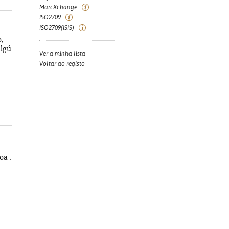
MarcXchange
ISO2709
ISO2709(ISIS)
o,
Algú
Ver a minha lista
Voltar ao registo
oa :