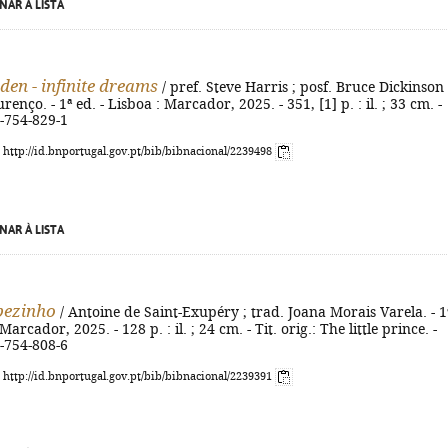
NAR À LISTA
den - infinite dreams
/ pref. Steve Harris ; posf. Bruce Dickinson 
enço. - 1ª ed. - Lisboa : Marcador, 2025. - 351, [1] p. : il. ; 33 cm. -
-754-829-1
: http://id.bnportugal.gov.pt/bib/bibnacional/2239498
NAR À LISTA
pezinho
/ Antoine de Saint-Exupéry ; trad. Joana Morais Varela. - 1
Marcador, 2025. - 128 p. : il. ; 24 cm. - Tit. orig.: The little prince. -
-754-808-6
: http://id.bnportugal.gov.pt/bib/bibnacional/2239391