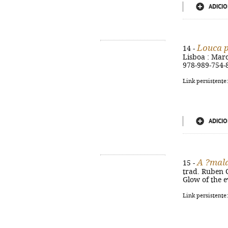
ADICIO
Louca p
14 -
Lisboa : Marc
978-989-754-
Link persistente
ADICIO
A ?mal
15 -
trad. Ruben Cr
Glow of the e
Link persistente