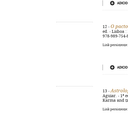
ADICIO
O pacto
12 -
ed. - Lisboa :
978-989-754-
Link persistente
ADICIO
Astrolo
13 -
Aguiar. - 1ª e
Karma and tr
Link persistente