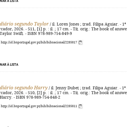
NAR À LISTA
diário segundo Taylor
/ il. Loren Jones ; trad. Filipa Aguiar. - 1ª
cador, 2026. - 511, [1] p. : il. ; 17 cm. - Tít. orig.: The book of answe
Taylor Swift. - ISBN 978-989-754-849-9
: http://id.bnportugal.gov.pt/bib/bibnacional/2285817
NAR À LISTA
diário segundo Harry
/ il. Jenny Dubet ; trad. Filipa Aguiar. - 1ª
cador, 2026. - 510, [2] p. : il. ; 17 cm. - Tít. orig.: The book of answe
 Harry. - ISBN 978-989-754-848-2
: http://id.bnportugal.gov.pt/bib/bibnacional/2285811