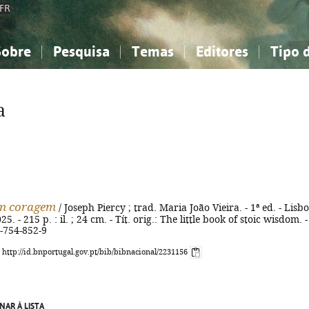
FR
Sobre
Pesquisa
Temas
Editores
Tipo 
obre a Bibliografia Nacional
imples
onhecimento, Informação...
onhecimento, Informação...
Combinada
A minha lista
Como utilizar
Filosofia, psicologia...
Filosofia, psicologia...
Perguntas frequente
a
iências sociais...
iências sociais...
Ciências exatas e naturais...
Ciências exatas e naturais...
rte, desporto...
rte, desporto...
Literatura, linguística...
Literatura, linguística...
om coragem
/ Joseph Piercy ; trad. Maria João Vieira. - 1ª ed. - Lisbo
. - 215 p. : il. ; 24 cm. - Tít. orig.: The little book of stoic wisdom. -
-754-852-9
: http://id.bnportugal.gov.pt/bib/bibnacional/2231156
NAR À LISTA