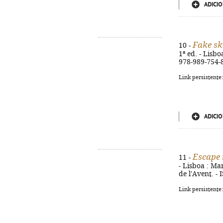
ADICIO
Fake sk
10 -
1ª ed. - Lisbo
978-989-754-
Link persistente
ADICIO
Escape 
11 -
- Lisboa : Mar
de l'Avent. -
Link persistente