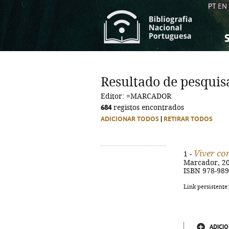
PT
EN
S
S
C
C
Resultado de pesquis
C
C
Editor: =MARCADOR
A
A
684
registos encontrados
ADICIONAR TODOS
|
RETIRAR TODOS
Viver c
1 -
Marcador, 2025
ISBN 978-989
Link persistente
ADICIO