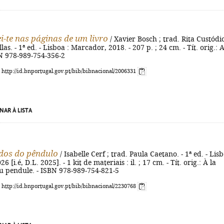
i-te nas páginas de um livro
/ Xavier Bosch ; trad. Rita Custódi
as. - 1ª ed. - Lisboa : Marcador, 2018. - 207 p. ; 24 cm. - Tít. orig.: 
N 978-989-754-356-2
: http://id.bnportugal.gov.pt/bib/bibnacional/2006331
NAR À LISTA
dos do pêndulo
/ Isabelle Cerf ; trad. Paula Caetano. - 1ª ed. - Lisb
 [i.é, D.L. 2025]. - 1 kit de materiais : il. ; 17 cm. - Tít. orig.: À la
u pendule. - ISBN 978-989-754-821-5
: http://id.bnportugal.gov.pt/bib/bibnacional/2230768