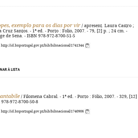
pes, exemplo para os dias por vir
/ apresent. Laura Castro ;
 Cruz Santos. - 1ª ed. - Porto : Folio, 2007. - 79, [2] p. ; 24 cm. -
rge de Sena. - ISBN 978-972-8700-51-5
: http://id.bnportugal.gov.pt/bib/bibnacional/1741344
NAR À LISTA
antabile
/ Filomena Cabral. - 1ª ed. - Porto : Fólio, 2007. - 329, [12] 
N 978-972-8700-50-8
: http://id.bnportugal.gov.pt/bib/bibnacional/1740906