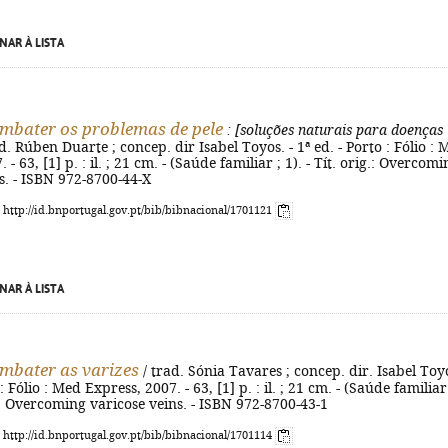
NAR À LISTA
bater os problemas de pele
: [soluções naturais para doenças
d. Rúben Duarte ; concep. dir Isabel Toyos. - 1ª ed. - Porto : Fólio : 
 - 63, [1] p. : il. ; 21 cm. - (Saúde familiar ; 1). - Tít. orig.: Overcomi
s. - ISBN 972-8700-44-X
: http://id.bnportugal.gov.pt/bib/bibnacional/1701121
NAR À LISTA
mbater as varizes
/ trad. Sónia Tavares ; concep. dir. Isabel Toyo
 : Fólio : Med Express, 2007. - 63, [1] p. : il. ; 21 cm. - (Saúde familiar
ig.: Overcoming varicose veins. - ISBN 972-8700-43-1
: http://id.bnportugal.gov.pt/bib/bibnacional/1701114