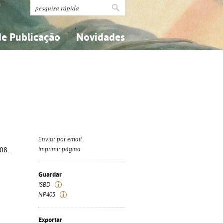
de Publicação
Novidades
s
Religião...
Religião...
Ciências aplicadas...
Ciências aplicadas...
História, geografia, biografias...
História, geografia, biografias...
Enviar por email
008.
Imprimir página
Guardar
ISBD
NP405
Exportar