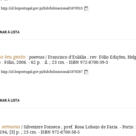
: http://id.bnportugal.gov.pt/bib/bibnacional/1670313
NAR À LISTA
do teu gesto
: poemas
/ Francisco d'Eulália ; rev. Fólio Edições, Hel
 : Fólio, 2006. - 62 p. : il. ; 23 cm. - ISBN 972-8700-39-3
: http://id.bnportugal.gov.pt/bib/bibnacional/1670267
NAR À LISTA
á semana
/ Silvestere Fonseca ; pref. Rosa Lobato de Faria. - Porto :
 194, [3] p. ; 23 cm. - ISBN 972-8700-38-5