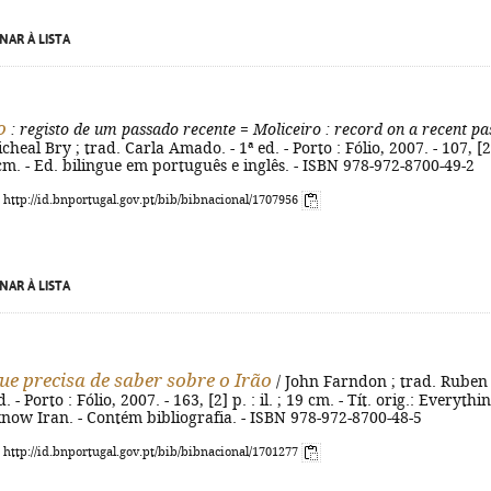
NAR À LISTA
o
: registo de um passado recente
=
Moliceiro
: record on a recent pa
icheal Bry ; trad. Carla Amado. - 1ª ed. - Porto : Fólio, 2007. - 107, [2
29 cm. - Ed. bilingue em português e inglês. - ISBN 978-972-8700-49-2
: http://id.bnportugal.gov.pt/bib/bibnacional/1707956
NAR À LISTA
ue precisa de saber sobre o Irão
/ John Farndon ; trad. Ruben
. - Porto : Fólio, 2007. - 163, [2] p. : il. ; 19 cm. - Tít. orig.: Everythi
now Iran. - Contém bibliografia. - ISBN 978-972-8700-48-5
: http://id.bnportugal.gov.pt/bib/bibnacional/1701277