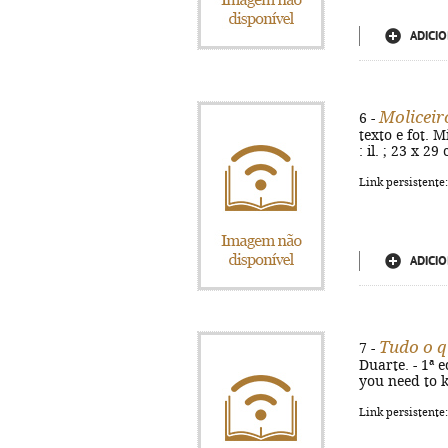
ADICIO
Moliceir
6 -
texto e fot. M
: il. ; 23 x 
Link persistente
ADICIO
Tudo o q
7 -
Duarte. - 1ª ed
you need to k
Link persistente