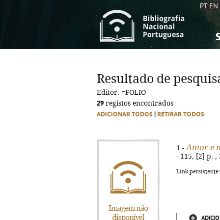
PT
EN
S
S
C
C
Resultado de pesquis
C
C
Editor: =FOLIO
A
A
29
registos encontrados
ADICIONAR TODOS
|
RETIRAR TODOS
Amor e m
1 -
- 115, [2] p.
Link persistente
ADICIO