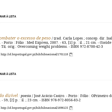
NAR À LISTA
mbater o excesso de peso
/ trad. Carla Lopes ; concep. dir. Isa
. - Porto : Fólio : Med Express, 2007. - 63, [1] p. : il. ; 21 cm. - (Saúde
. - Tít. orig.: Overcoming weight problems. - ISBN 972-8700-42-3
: http://id.bnportugal.gov.pt/bib/bibnacional/1701118
NAR À LISTA
do dizível
: poesia
/ José Acácio Castro. - Porto : Fólio : OPrimeiro d
 - 59, [2] p. : il. ; 23 cm. - ISBN 978-972-8056-83-2
: http://id.bnportugal.gov.pt/bib/bibnacional/1696125