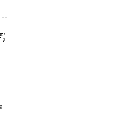
st
/
] p.
ng