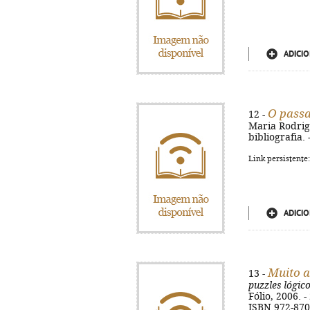
ADICIO
O passa
12 -
Maria Rodrigue
bibliografia.
Link persistente
ADICIO
Muito 
13 -
puzzles lógic
Fólio, 2006. -
ISBN 972-870