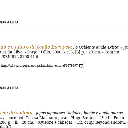
NAR À LISTA
do e o futuro da União Europeia
: o Ocidente ainda existe?
/ Jo
s da Silva. - Porto : Fólio, 2006. - 155, [3] p. ; 23 cm. - Contém
 - ISBN 972-8700-41-5
: http://id.bnportugal.gov.pt/bib/bibnacional/1679597
NAR À LISTA
além do sudoku
: jogos japoneses
: kakuro, hanjie e ainda outros
os
/ coord. ed. Teresa Machado ; trad. Hugo Santos. - 1ª ed. - Porto :
 200 p. : il. ; 20 cm. - (Quebre a cabeça). - Tít. orig.: Beyond sudoku. 
0-40-7