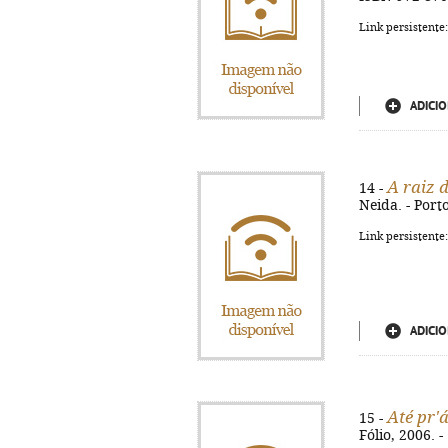
Link persistente
ADICIO
A raiz 
14 -
Neida. - Porto
Link persistente
ADICIO
Até pr'
15 -
Fólio, 2006. -