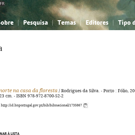
FR
Sobre
Pesquisa
Temas
Editores
Tipo 
obre a Bibliografia Nacional
imples
onhecimento, Informação...
onhecimento, Informação...
Combinada
A minha lista
Como utilizar
Filosofia, psicologia...
Filosofia, psicologia...
Perguntas frequente
a
iências sociais...
iências sociais...
Ciências exatas e naturais...
Ciências exatas e naturais...
rte, desporto...
rte, desporto...
Literatura, linguística...
Literatura, linguística...
orte na casa da floresta
/ Rodrigues da Silva. - Porto : Fólio, 2
 ; 23 cm. - ISBN 978-972-8700-52-2
: http://id.bnportugal.gov.pt/bib/bibnacional/1735867
NAR À LISTA