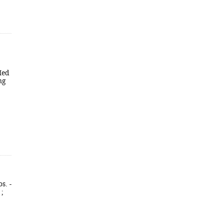
Med
ng
s. -
 ;