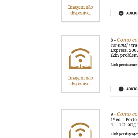
ADICIO
Como com
8 -
comuns]
/ tra
Express, 2007.
skin problem
Link persistente
ADICIO
Como co
9 -
1ª ed. - Porto
4). - Tít. or
Link persistente