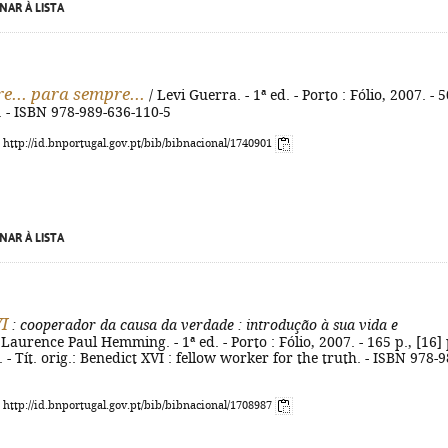
NAR À LISTA
e... para sempre...
/ Levi Guerra. - 1ª ed. - Porto : Fólio, 2007. - 5
m. - ISBN 978-989-636-110-5
: http://id.bnportugal.gov.pt/bib/bibnacional/1740901
NAR À LISTA
I
: cooperador da causa da verdade
: introdução à sua vida e
 Laurence Paul Hemming. - 1ª ed. - Porto : Fólio, 2007. - 165 p., [16] 
 cm. - Tít. orig.: Benedict XVI : fellow worker for the truth. - ISBN 978-9
: http://id.bnportugal.gov.pt/bib/bibnacional/1708987