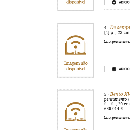
ADICIO
De sempr
4 -
[4] p. ; 23 c
Link persistente
ADICIO
Bento XV
5 -
pensamento
/
il. : il. ; 20
636-014-6
Link persistente