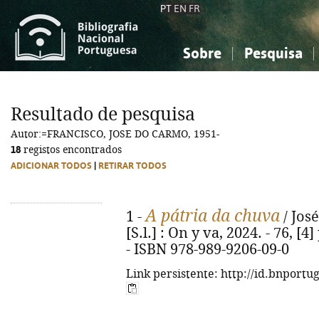
PT
EN
FR
Sobre
Pesquisa
Sobre a Bibliografia Nacional
Simples
Conhecimento, Informação...
Conhecimento, Informação...
Combinada
A
Resultado de pesquisa
Ciências sociais...
Ciências sociais...
Autor:=FRANCISCO, JOSE DO CARMO, 1951-
Arte, desporto...
Arte, desporto...
18
registos encontrados
ADICIONAR TODOS
|
RETIRAR TODOS
A pátria da chuva
1 -
/ José
[S.l.] : On y va, 2024. - 76, [4
- ISBN 978-989-9206-09-0
Link persistente: http://id.bnportu