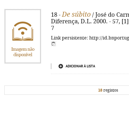
De súbito
18 -
/ José do Carm
Diferença, D.L. 2000. - 57, [1
7
Link persistente: http://id.bnportu
ADICIONAR À LISTA
18
registos