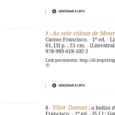
ADICIONAR À LISTA
As sete viúvas de Mou
7 -
Carmo Francisco. - 1ª ed. - L
61, [3] p. ; 21 cm. - (Literatr
978-989-618-502-2
Link persistente: http://id.bnportu
ADICIONAR À LISTA
Vítor Damas
8 -
: a baliza 
Francisco. - 1ª ed. - [S.l.] : 