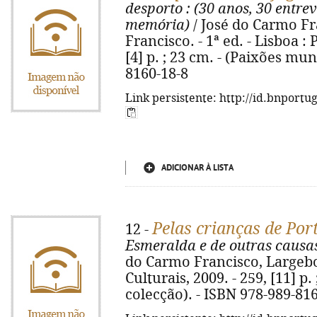
desporto
: (30 anos, 30 entrev
memória)
/ José do Carmo Fr
Francisco. - 1ª ed. - Lisboa : 
[4] p. ; 23 cm. - (Paixões mun
8160-18-8
Link persistente: http://id.bnportu
ADICIONAR À LISTA
Pelas crianças de Por
12 -
Esmeralda e de outras causa
do Carmo Francisco, Largeboo
Culturais, 2009. - 259, [11] p.
colecção). - ISBN 978-989-81