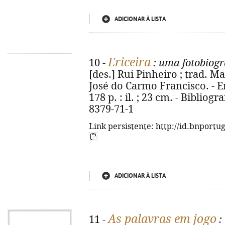
ADICIONAR À LISTA
Ericeira
10 -
: uma fotobiogr
[des.] Rui Pinheiro ; trad. Ma
José do Carmo Francisco. - Er
178 p. : il. ; 23 cm. - Bibliogr
8379-71-1
Link persistente: http://id.bnportu
ADICIONAR À LISTA
As palavras em jogo
11 -
: