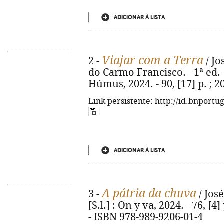
ADICIONAR À LISTA
Viajar com a Terra
2 -
/ Jo
do Carmo Francisco. - 1ª ed. 
Húmus, 2024. - 90, [17] p. ; 
Link persistente: http://id.bnportu
ADICIONAR À LISTA
A pátria da chuva
3 -
/ José
[S.l.] : On y va, 2024. - 76, [4
- ISBN 978-989-9206-01-4