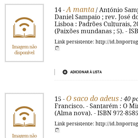
A manta
14 -
/ António Sampa
Daniel Sampaio ; rev. José do
Lisboa : Padrões Culturais, 200
(Paixões mundanas ; 5). - IS
Link persistente: http://id.bnportu
ADICIONAR À LISTA
O saco do adeus
15 -
: 40 
Francisco. - Santarém : O Mira
(Alma nova). - ISBN 972-8585
Link persistente: http://id.bnportu