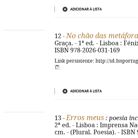
ADICIONAR À LISTA
No chão das metáfor
12 -
Graça. - 1ª ed. - Lisboa : Fénix,
ISBN 978-2026-031-169
Link persistente: http://id.bnportu
ADICIONAR À LISTA
Erros meus
13 -
: poesia in
2ª ed. - Lisboa : Imprensa Naci
cm. - (Plural. Poesia). - ISB