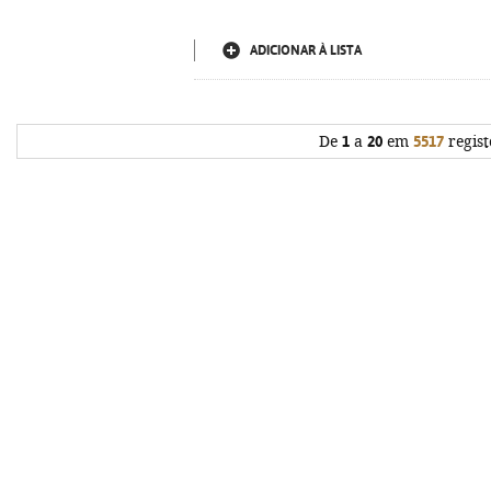
ADICIONAR À LISTA
De
1
a
20
em
5517
regist