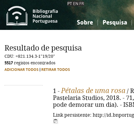
PT
EN
FR
Sobre
Pesquisa
Sobre a Bibliografia Nacional
Simples
Conhecimento, Informação...
Conhecimento, Informação...
Combinada
A
Resultado de pesquisa
Ciências sociais...
Ciências sociais...
CDU: =821.134.3-1"19/20"
Arte, desporto...
Arte, desporto...
5517
registos encontrados
ADICIONAR TODOS
|
RETIRAR TODOS
Pétalas de uma rosa
1 -
/ R
Pastelaria Studios, 2018. - 71, 
pode demorar um dia). - ISB
Link persistente: http://id.bnportu