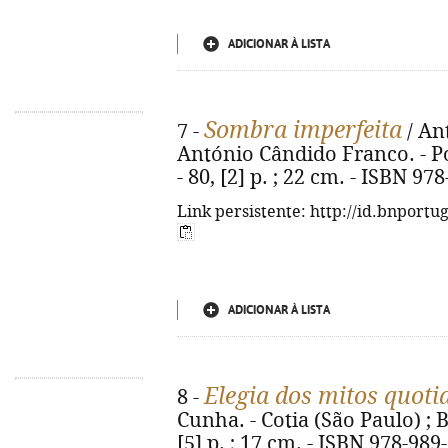
ADICIONAR À LISTA
Sombra imperfeita
7 -
/ An
António Cândido Franco. - Po
- 80, [2] p. ; 22 cm. - ISBN 97
Link persistente: http://id.bnportu
ADICIONAR À LISTA
Elegia dos mitos quoti
8 -
Cunha. - Cotia (São Paulo) ; B
[5] p. ; 17 cm. - ISBN 978-989