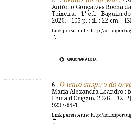
Poemas do Bô Maia
5 -
/ A
António Gonçalves Rocha da
Teixeira. - 1ª ed. - Baguim 
2026. - 105 p. : il. ; 22 cm. -
Link persistente: http://id.bnportu
ADICIONAR À LISTA
O lento suspiro do orv
6 -
Maria Alexandra Leandro ; fot
Lema d'Origem, 2026. - 32 [2] 
9237-84-1
Link persistente: http://id.bnportu