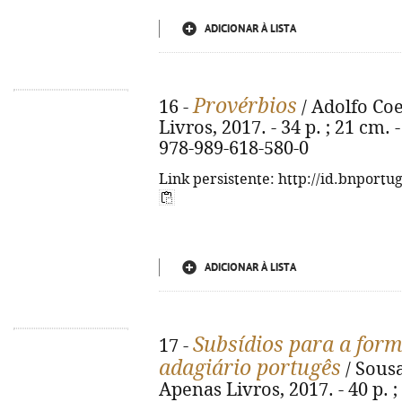
ADICIONAR À LISTA
Provérbios
16 -
/ Adolfo Coe
Livros, 2017. - 34 p. ; 21 cm. 
978-989-618-580-0
Link persistente: http://id.bnportu
ADICIONAR À LISTA
Subsídios para a form
17 -
adagiário portugês
/ Sousa
Apenas Livros, 2017. - 40 p. ;