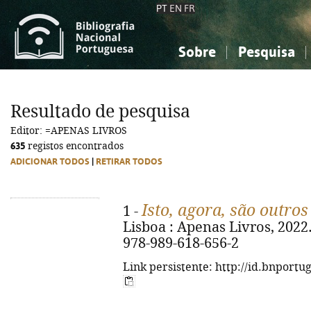
PT
EN
FR
Sobre
Pesquisa
Sobre a Bibliografia Nacional
Simples
Conhecimento, Informação...
Conhecimento, Informação...
Combinada
A
Resultado de pesquisa
Ciências sociais...
Ciências sociais...
Editor: =APENAS LIVROS
Arte, desporto...
Arte, desporto...
635
registos encontrados
ADICIONAR TODOS
|
RETIRAR TODOS
Isto, agora, são outros 
1 -
Lisboa : Apenas Livros, 2022. -
978-989-618-656-2
Link persistente: http://id.bnportu