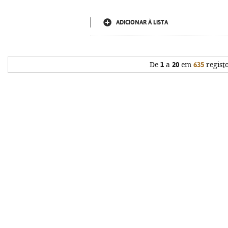
ADICIONAR À LISTA
De
1
a
20
em
635
regist