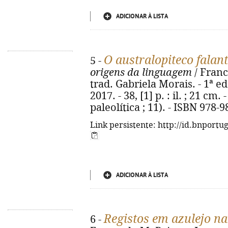
ADICIONAR À LISTA
O australopiteco falan
5 -
origens da linguagem
/ Franc
trad. Gabriela Morais. - 1ª ed
2017. - 38, [1] p. : il. ; 21 c
paleolítica ; 11). - ISBN 978-
Link persistente: http://id.bnportu
ADICIONAR À LISTA
Registos em azulejo n
6 -