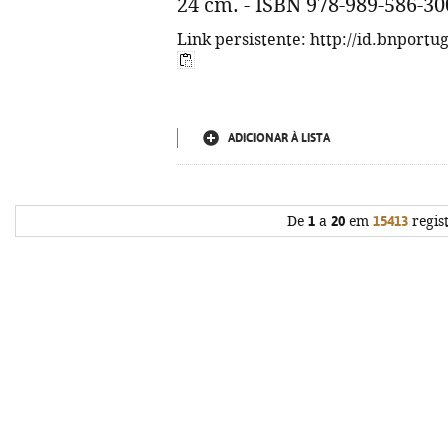
24 cm. - ISBN 978-989-586-30
Link persistente: http://id.bnportu
ADICIONAR À LISTA
De
1
a
20
em
15413
regis