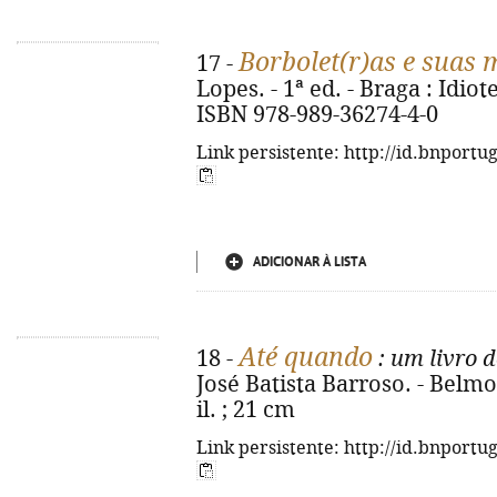
Borbolet(r)as e suas 
17 -
Lopes. - 1ª ed. - Braga : Idiot
ISBN 978-989-36274-4-0
Link persistente: http://id.bnportu
ADICIONAR À LISTA
Até quando
18 -
: um livro 
José Batista Barroso. - Belmont
il. ; 21 cm
Link persistente: http://id.bnportu