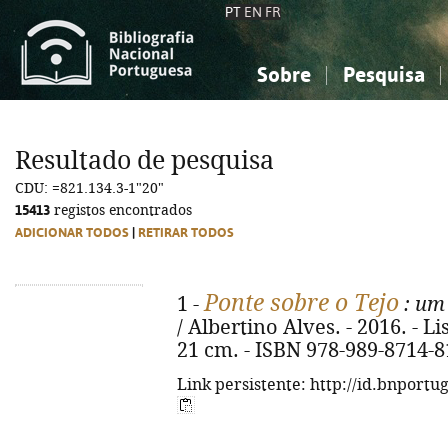
PT
EN
FR
Sobre
Pesquisa
Sobre a Bibliografia Nacional
Simples
Conhecimento, Informação...
Conhecimento, Informação...
Combinada
A
Resultado de pesquisa
Ciências sociais...
Ciências sociais...
CDU: =821.134.3-1"20"
Arte, desporto...
Arte, desporto...
15413
registos encontrados
ADICIONAR TODOS
|
RETIRAR TODOS
Ponte sobre o Tejo
1 -
: um 
/ Albertino Alves. - 2016. - Lis
21 cm. - ISBN 978-989-8714-8
Link persistente: http://id.bnportu