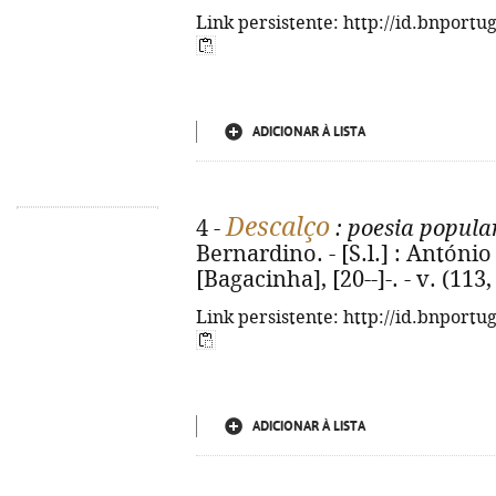
Link persistente: http://id.bnportu
ADICIONAR À LISTA
Descalço
4 -
: poesia popula
Bernardino. - [S.l.] : Antón
[Bagacinha], [20--]-. - v. (113, 
Link persistente: http://id.bnportu
ADICIONAR À LISTA