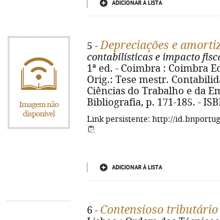
ADICIONAR À LISTA
Depreciações e amorti
5 -
contabilísticas e impacto fisc
1ª ed. - Coimbra : Coimbra Edi
Orig.: Tese mestr. Contabilid
Ciências do Trabalho e da Em
Bibliografia, p. 171-185. - I
Link persistente: http://id.bnportu
ADICIONAR À LISTA
Contensioso tributário
6 -