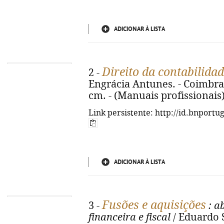
ADICIONAR À LISTA
Direito da contabilida
2 -
Engrácia Antunes. - Coimbra :
cm. - (Manuais profissionais)
Link persistente: http://id.bnportu
ADICIONAR À LISTA
Fusões e aquisições
3 -
: a
financeira e fiscal
/ Eduardo S