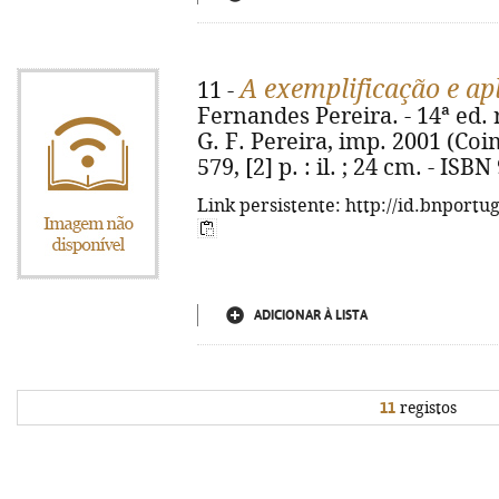
A exemplificação e ap
11 -
Fernandes Pereira. - 14ª ed. 
G. F. Pereira, imp. 2001 (Coi
579, [2] p. : il. ; 24 cm. - ISB
Link persistente: http://id.bnportu
ADICIONAR À LISTA
11
registos