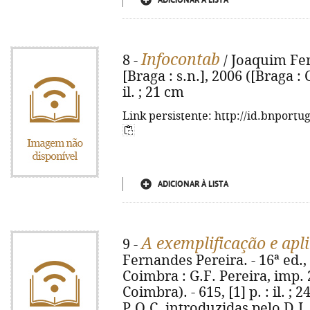
ADICIONAR À LISTA
Infocontab
8 -
/ Joaquim Fe
[Braga : s.n.], 2006 ([Braga : 
il. ; 21 cm
Link persistente: http://id.bnportu
ADICIONAR À LISTA
A exemplificação e apl
9 -
Fernandes Pereira. - 16ª ed., r
Coimbra : G.F. Pereira, imp.
Coimbra). - 615, [1] p. : il. ;
P.O.C. introduzidas pelo D.L.