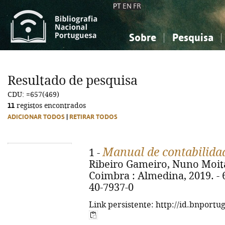
PT
EN
FR
Sobre
Pesquisa
Sobre a Bibliografia Nacional
Simples
Conhecimento, Informação...
Conhecimento, Informação...
Combinada
A
Resultado de pesquisa
Ciências sociais...
Ciências sociais...
CDU: =657(469)
Arte, desporto...
Arte, desporto...
11
registos encontrados
ADICIONAR TODOS
|
RETIRAR TODOS
Manual de contabilidad
1 -
Ribeiro Gameiro, Nuno Moita 
Coimbra : Almedina, 2019. - 6
40-7937-0
Link persistente: http://id.bnportu