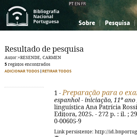
PT
EN
FR
Sobre
Pesquisa
Sobre a Bibliografia Nacional
Simples
Conhecimento, Informação...
Conhecimento, Informação...
Combinada
A
Resultado de pesquisa
Ciências sociais...
Ciências sociais...
Autor:=RESENDE, CARMEN
Arte, desporto...
Arte, desporto...
5
registos encontrados
ADICIONAR TODOS
|
RETIRAR TODOS
Preparação para o exa
1 -
espanhol - iniciação, 11º ano
linguística Ana Patrícia Rossi
Editora, 2025. - 272 p. : il. ;
0-00605-9
Link persistente: http://id.bnportu