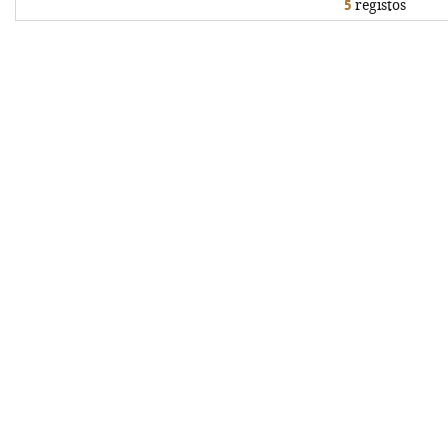
5
registos