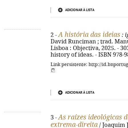
ADICIONAR À LISTA
A história das ideias
2 -
: 
David Runciman ; trad. Manue
Lisboa : Objectiva, 2025. - 303
history of ideas. - ISBN 978-
Link persistente: http://id.bnportu
ADICIONAR À LISTA
As raízes ideológicas 
3 -
extrema-direita
/ Joaquim 