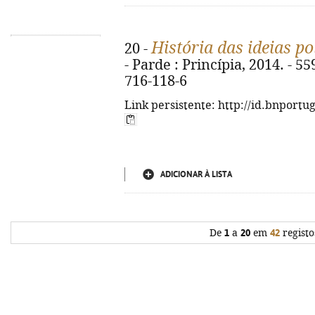
História das ideias po
20 -
- Parde : Princípia, 2014. - 55
716-118-6
Link persistente: http://id.bnportu
ADICIONAR À LISTA
De
1
a
20
em
42
registo