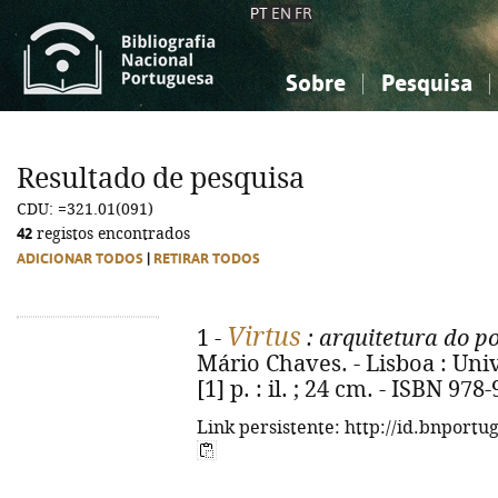
PT
EN
FR
Sobre
Pesquisa
Sobre a Bibliografia Nacional
Simples
Conhecimento, Informação...
Conhecimento, Informação...
Combinada
A
Resultado de pesquisa
Ciências sociais...
Ciências sociais...
CDU: =321.01(091)
Arte, desporto...
Arte, desporto...
42
registos encontrados
ADICIONAR TODOS
|
RETIRAR TODOS
Virtus
1 -
: arquitetura do p
Mário Chaves. - Lisboa : Univ
[1] p. : il. ; 24 cm. - ISBN 97
Link persistente: http://id.bnportu