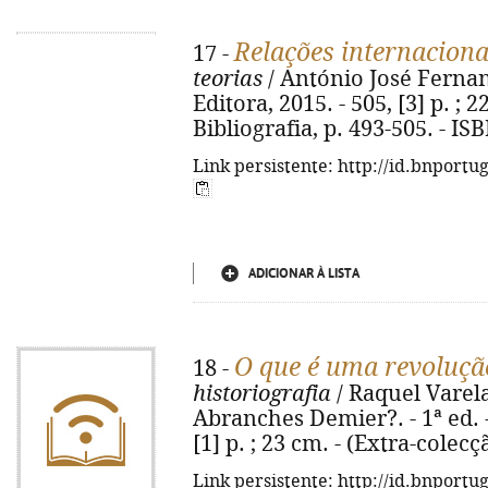
Relações internaciona
17 -
teorias
/ António José Fernand
Editora, 2015. - 505, [3] p. ;
Bibliografia, p. 493-505. - I
Link persistente: http://id.bnportu
ADICIONAR À LISTA
O que é uma revoluçã
18 -
historiografia
/ Raquel Varela
Abranches Demier?. - 1ª ed. - 
[1] p. ; 23 cm. - (Extra-colec
Link persistente: http://id.bnportu