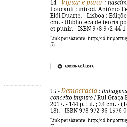
Vigiar e punir
14 -
: nascim
Foucault ; introd. António F
Elói Duarte. - Lisboa : Edições 
cm. - (Biblioteca de teoria polí
et punir. - ISBN 978-972-44-1
Link persistente: http://id.bnportu
ADICIONAR À LISTA
Democracia
15 -
: linhagen
conceito impuro
/ Rui Graça F
2017. - 144 p. : il. ; 24 cm. - 
18). - ISBN 978-972-36-1576-0
Link persistente: http://id.bnportu