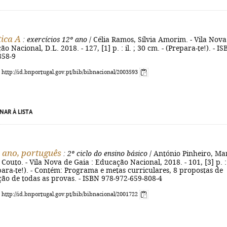
ica A
: exercícios 12º ano
/ Célia Ramos, Sílvia Amorim. - Vila Nova
o Nacional, D.L. 2018. - 127, [1] p. : il. ; 30 cm. - (Prepara-te!). - I
858-9
: http://id.bnportugal.gov.pt/bib/bibnacional/2003593
NAR À LISTA
º ano, português
: 2º ciclo do ensino básico
/ António Pinheiro, Ma
Couto. - Vila Nova de Gaia : Educação Nacional, 2018. - 101, [3] p. : i
para-te!). - Contém: Programa e metas curriculares, 8 propostas de
ução de todas as provas. - ISBN 978-972-659-808-4
: http://id.bnportugal.gov.pt/bib/bibnacional/2001722