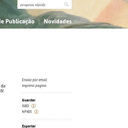
de Publicação
Novidades
s
Religião...
Religião...
Ciências aplicadas...
Ciências aplicadas...
História, geografia, biografias...
História, geografia, biografias...
Enviar por email
 de
Imprimir página
SBN
Guardar
ISBD
NP405
Exportar