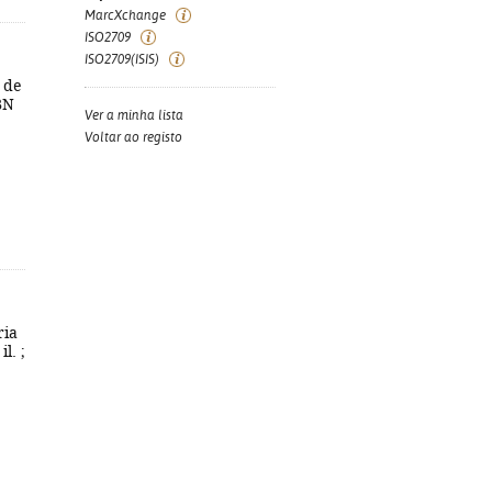
MarcXchange
ISO2709
ISO2709(ISIS)
 de
SBN
Ver a minha lista
Voltar ao registo
ria
l. ;