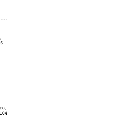
,
96
ro,
 104