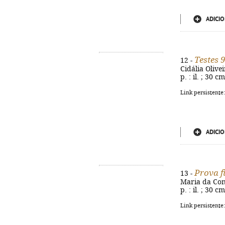
ADICIO
Testes 
12 -
Cidália Olive
p. : il. ; 30 
Link persistente
ADICIO
Prova f
13 -
Maria da Conc
p. : il. ; 30 
Link persistente