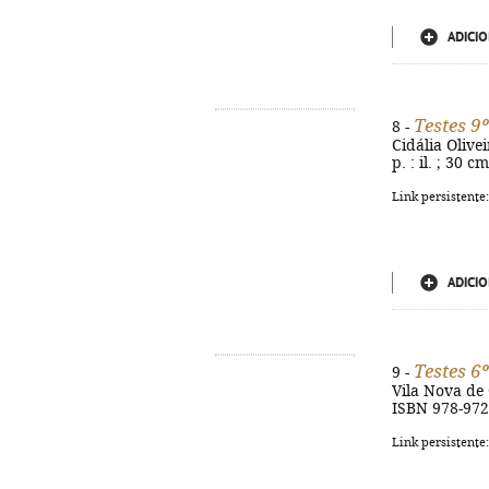
ADICIO
Testes 9º
8 -
Cidália Olive
p. : il. ; 30 
Link persistente
ADICIO
Testes 6
9 -
Vila Nova de G
ISBN 978-972
Link persistente