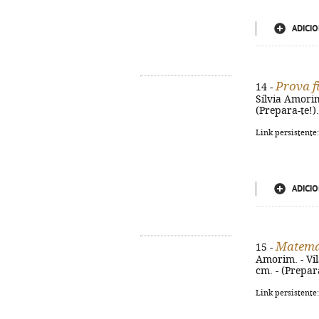
ADICIO
Prova f
14 -
Sílvia Amorim.
(Prepara-te!)
Link persistente
ADICIO
Matemá
15 -
Amorim. - Vil
cm. - (Prepar
Link persistente