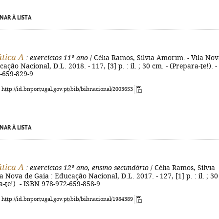
NAR À LISTA
tica A
: exercícios 11º ano
/ Célia Ramos, Sílvia Amorim. - Vila No
ação Nacional, D.L. 2018. - 117, [3] p. : il. ; 30 cm. - (Prepara-te!). -
-659-829-9
: http://id.bnportugal.gov.pt/bib/bibnacional/2003653
NAR À LISTA
tica A
: exercícios 12º ano, ensino secundário
/ Célia Ramos, Sílvia
a Nova de Gaia : Educação Nacional, D.L. 2017. - 127, [1] p. : il. ; 30
a-te!). - ISBN 978-972-659-858-9
: http://id.bnportugal.gov.pt/bib/bibnacional/1984389