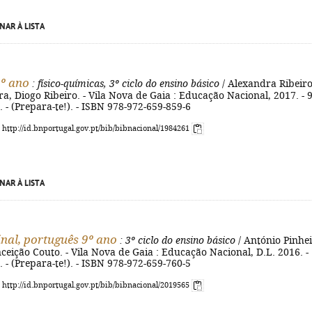
NAR À LISTA
9º ano
: físico-químicas, 3º ciclo do ensino básico
/ Alexandra Ribeiro
ira, Diogo Ribeiro. - Vila Nova de Gaia : Educação Nacional, 2017. - 
cm. - (Prepara-te!). - ISBN 978-972-659-859-6
: http://id.bnportugal.gov.pt/bib/bibnacional/1984261
NAR À LISTA
inal, português 9º ano
: 3º ciclo do ensino básico
/ António Pinhei
eição Couto. - Vila Nova de Gaia : Educação Nacional, D.L. 2016. -
cm. - (Prepara-te!). - ISBN 978-972-659-760-5
: http://id.bnportugal.gov.pt/bib/bibnacional/2019565