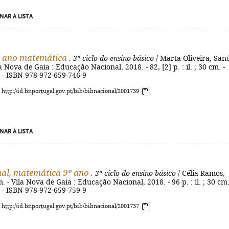
NAR À LISTA
º ano matemática
: 3º ciclo do ensino básico
/ Marta Oliveira, San
la Nova de Gaia : Educação Nacional, 2018. - 82, [2] p. : il. ; 30 cm. -
. - ISBN 978-972-659-746-9
: http://id.bnportugal.gov.pt/bib/bibnacional/2001739
NAR À LISTA
nal, matemática 9º ano
: 3º ciclo do ensino básico
/ Célia Ramos,
 - Vila Nova de Gaia : Educação Nacional, 2018. - 96 p. : il. ; 30 cm.
. - ISBN 978-972-659-759-9
: http://id.bnportugal.gov.pt/bib/bibnacional/2001737