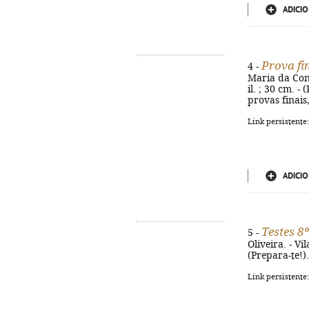
ADICIO
Prova fi
4 -
Maria da Conc
il. ; 30 cm. 
provas finais
Link persistente
ADICIO
Testes 8
5 -
Oliveira. - Vi
(Prepara-te!)
Link persistente