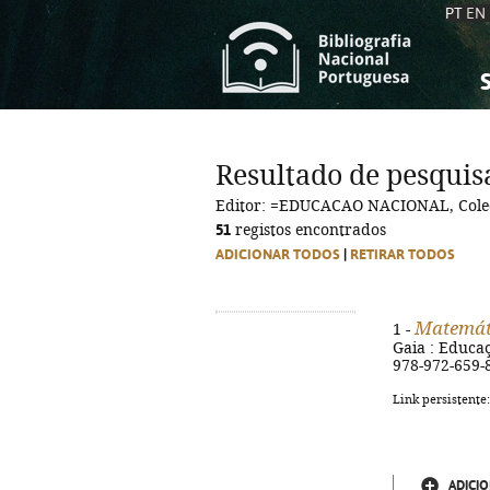
PT
EN
S
S
C
C
Resultado de pesquis
C
C
Editor: =EDUCACAO NACIONAL, Cole
A
A
51
registos encontrados
ADICIONAR TODOS
|
RETIRAR TODOS
Matemát
1 -
Gaia : Educaçã
978-972-659-
Link persistente
ADICIO