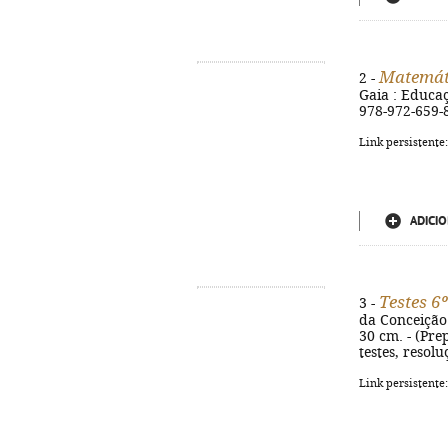
Matemát
2 -
Gaia : Educaçã
978-972-659-
Link persistente
ADICIO
Testes 6
3 -
da Conceição 
30 cm. - (Pre
testes, resol
Link persistente