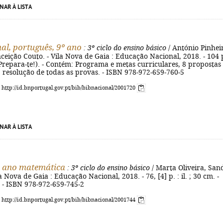
NAR À LISTA
nal, português, 9º ano
: 3º ciclo do ensino básico
/ António Pinhei
eição Couto. - Vila Nova de Gaia : Educação Nacional, 2018. - 104 p
- (Prepara-te!). - Contém: Programa e metas curriculares, 8 propostas
, resolução de todas as provas. - ISBN 978-972-659-760-5
: http://id.bnportugal.gov.pt/bib/bibnacional/2001720
NAR À LISTA
º ano matemática
: 3º ciclo do ensino básico
/ Marta Oliveira, San
la Nova de Gaia : Educação Nacional, 2018. - 76, [4] p. : il. ; 30 cm. -
. - ISBN 978-972-659-745-2
: http://id.bnportugal.gov.pt/bib/bibnacional/2001744