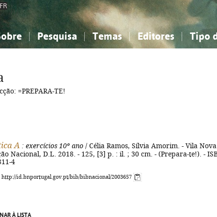
FR
Sobre
Pesquisa
Temas
Editores
Tipo 
obre a Bibliografia Nacional
imples
onhecimento, Informação...
onhecimento, Informação...
Combinada
A minha lista
Como utilizar
Filosofia, psicologia...
Filosofia, psicologia...
Perguntas frequente
a
iências sociais...
iências sociais...
Ciências exatas e naturais...
Ciências exatas e naturais...
cção: =PREPARA-TE!
rte, desporto...
rte, desporto...
Literatura, linguística...
Literatura, linguística...
ica A
: exercícios 10º ano
/ Célia Ramos, Sílvia Amorim. - Vila Nova
o Nacional, D.L. 2018. - 125, [3] p. : il. ; 30 cm. - (Prepara-te!). - I
811-4
: http://id.bnportugal.gov.pt/bib/bibnacional/2003657
NAR À LISTA