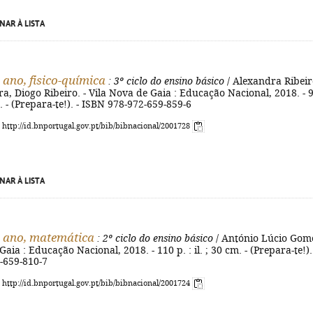
NAR À LISTA
 ano, fisico-química
: 3º ciclo do ensino básico
/ Alexandra Ribeir
ira, Diogo Ribeiro. - Vila Nova de Gaia : Educação Nacional, 2018. - 
cm. - (Prepara-te!). - ISBN 978-972-659-859-6
: http://id.bnportugal.gov.pt/bib/bibnacional/2001728
NAR À LISTA
º ano, matemática
: 2º ciclo do ensino básico
/ António Lúcio Gome
aia : Educação Nacional, 2018. - 110 p. : il. ; 30 cm. - (Prepara-te!).
-659-810-7
: http://id.bnportugal.gov.pt/bib/bibnacional/2001724