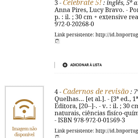
Celebrate 5!
3 -
: inglês, 5º 
Anna Pires, Lucy Bravo. - Por
p. : il. ; 30 cm + extensive r
972-0-20268-0
Link persistente: http://id.bnportu
ADICIONAR À LISTA
Cadernos de revisão
4 -
: 7
Quelhas... [et al.]. - [3ª ed., 
Editora, [20--]-. - v. : il. ; 3
naturais, ciências fisíco-quím
- ISBN 978-972-0-01569-3
Link persistente: http://id.bnportu