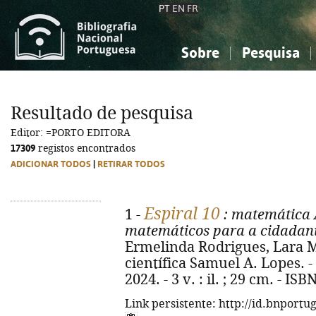
PT
EN
FR
Sobre
Pesquisa
Sobre a Bibliografia Nacional
Simples
Conhecimento, Informação...
Conhecimento, Informação...
Combinada
A
Resultado de pesquisa
Ciências sociais...
Ciências sociais...
Editor: =PORTO EDITORA
Arte, desporto...
Arte, desporto...
17309
registos encontrados
ADICIONAR TODOS
|
RETIRAR TODOS
Espiral 10
1 -
: matemática 
matemáticos para a cidadania
Ermelinda Rodrigues, Lara M
científica Samuel A. Lopes. - 
2024. - 3 v. : il. ; 29 cm. - I
Link persistente: http://id.bnportu