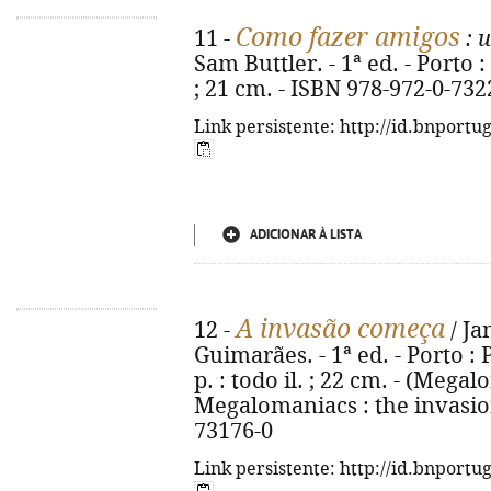
Como fazer amigos
11 -
: 
Sam Buttler. - 1ª ed. - Porto : 
; 21 cm. - ISBN 978-972-0-732
Link persistente: http://id.bnportu
ADICIONAR À LISTA
A invasão começa
12 -
/ Ja
Guimarães. - 1ª ed. - Porto : 
p. : todo il. ; 22 cm. - (Megalo
Megalomaniacs : the invasion
73176-0
Link persistente: http://id.bnportu