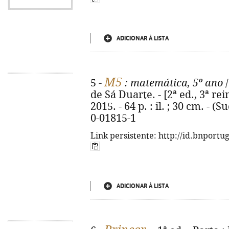
ADICIONAR À LISTA
M5
5 -
: matemática, 5º ano
/
de Sá Duarte. - [2ª ed., 3ª rei
2015. - 64 p. : il. ; 30 cm. - 
0-01815-1
Link persistente: http://id.bnportu
ADICIONAR À LISTA