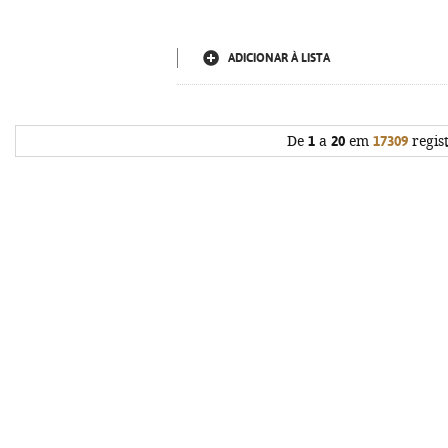
ADICIONAR À LISTA
De
1
a
20
em
17309
regis