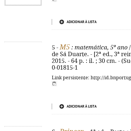
ADICIONAR À LISTA
M5
5 -
: matemática, 5º ano
/
de Sá Duarte. - [2ª ed., 3ª rei
2015. - 64 p. : il. ; 30 cm. - 
0-01815-1
Link persistente: http://id.bnportu
ADICIONAR À LISTA