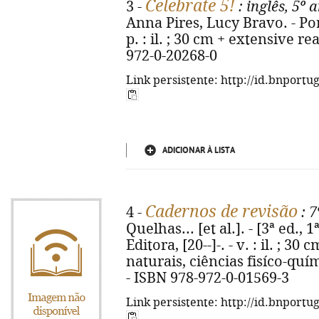
Celebrate 5!
3 -
: inglês, 5º 
Anna Pires, Lucy Bravo. - Por
p. : il. ; 30 cm + extensive r
972-0-20268-0
Link persistente: http://id.bnportu
ADICIONAR À LISTA
Cadernos de revisão
4 -
: 7
Quelhas... [et al.]. - [3ª ed., 
Editora, [20--]-. - v. : il. ; 3
naturais, ciências fisíco-quím
- ISBN 978-972-0-01569-3
Link persistente: http://id.bnportu