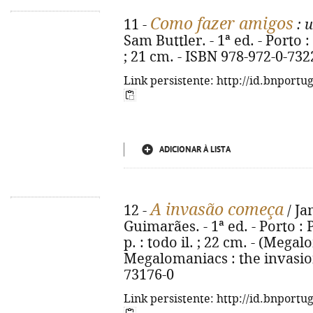
Como fazer amigos
11 -
: 
Sam Buttler. - 1ª ed. - Porto : 
; 21 cm. - ISBN 978-972-0-732
Link persistente: http://id.bnportu
ADICIONAR À LISTA
A invasão começa
12 -
/ Ja
Guimarães. - 1ª ed. - Porto : 
p. : todo il. ; 22 cm. - (Megalo
Megalomaniacs : the invasion
73176-0
Link persistente: http://id.bnportu