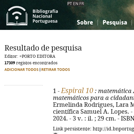
PT
EN
FR
Sobre
Pesquisa
Sobre a Bibliografia Nacional
Simples
Conhecimento, Informação...
Conhecimento, Informação...
Combinada
A
Resultado de pesquisa
Ciências sociais...
Ciências sociais...
Editor: =PORTO EDITORA
Arte, desporto...
Arte, desporto...
17309
registos encontrados
ADICIONAR TODOS
|
RETIRAR TODOS
Espiral 10
1 -
: matemática 
matemáticos para a cidadania
Ermelinda Rodrigues, Lara M
científica Samuel A. Lopes. - 
2024. - 3 v. : il. ; 29 cm. - I
Link persistente: http://id.bnportu