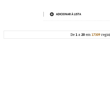
ADICIONAR À LISTA
De
1
a
20
em
17309
regis