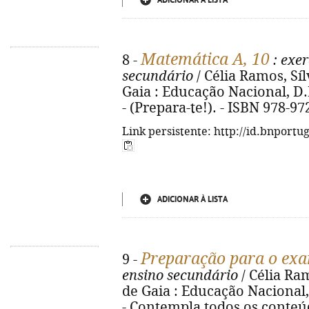
ADICIONAR À LISTA
Matemática A, 10
8 -
: exer
secundário
/ Célia Ramos, Sí
Gaia : Educação Nacional, D.L. 
- (Prepara-te!). - ISBN 978-9
Link persistente: http://id.bnportu
ADICIONAR À LISTA
Preparação para o ex
9 -
ensino secundário
/ Célia Ra
de Gaia : Educação Nacional, D
- Contempla todos os conteúdo