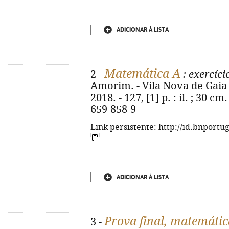
ADICIONAR À LISTA
Matemática A
2 -
: exercíci
Amorim. - Vila Nova de Gaia 
2018. - 127, [1] p. : il. ; 30 c
659-858-9
Link persistente: http://id.bnportu
ADICIONAR À LISTA
Prova final, matemátic
3 -