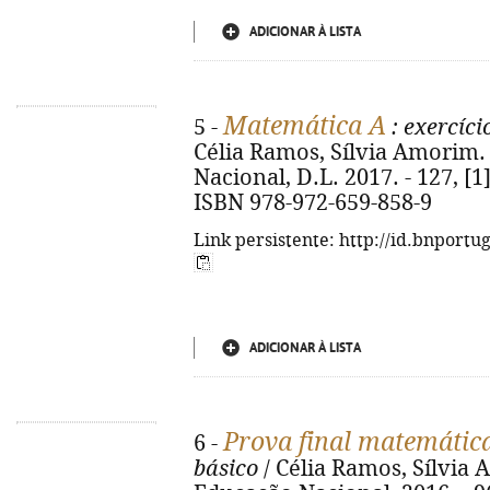
ADICIONAR À LISTA
Matemática A
5 -
: exercíci
Célia Ramos, Sílvia Amorim. 
Nacional, D.L. 2017. - 127, [1] 
ISBN 978-972-659-858-9
Link persistente: http://id.bnportu
ADICIONAR À LISTA
Prova final matemátic
6 -
básico
/ Célia Ramos, Sílvia 