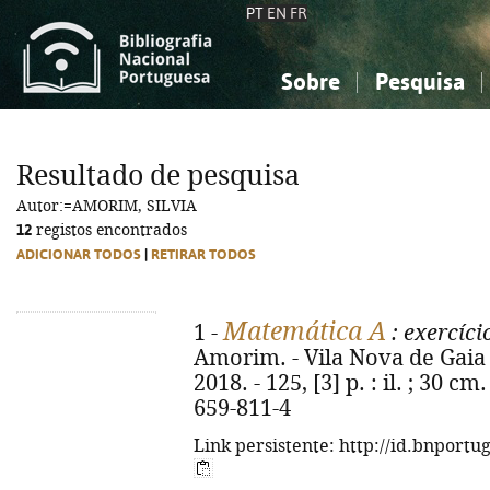
PT
EN
FR
Sobre
Pesquisa
Sobre a Bibliografia Nacional
Simples
Conhecimento, Informação...
Conhecimento, Informação...
Combinada
A
Resultado de pesquisa
Ciências sociais...
Ciências sociais...
Autor:=AMORIM, SILVIA
Arte, desporto...
Arte, desporto...
12
registos encontrados
ADICIONAR TODOS
|
RETIRAR TODOS
Matemática A
1 -
: exercíci
Amorim. - Vila Nova de Gaia 
2018. - 125, [3] p. : il. ; 30 c
659-811-4
Link persistente: http://id.bnportu