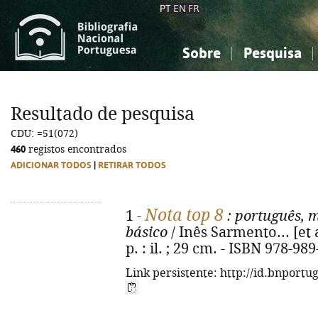
PT
EN
FR
Sobre
Pesquisa
Sobre a Bibliografia Nacional
Simples
Conhecimento, Informação...
Conhecimento, Informação...
Combinada
A
Resultado de pesquisa
Ciências sociais...
Ciências sociais...
CDU: =51(072)
Arte, desporto...
Arte, desporto...
460
registos encontrados
ADICIONAR TODOS
|
RETIRAR TODOS
Nota top 8
1 -
: português, m
básico
/ Inês Sarmento... [et a
p. : il. ; 29 cm. - ISBN 978-98
Link persistente: http://id.bnportu