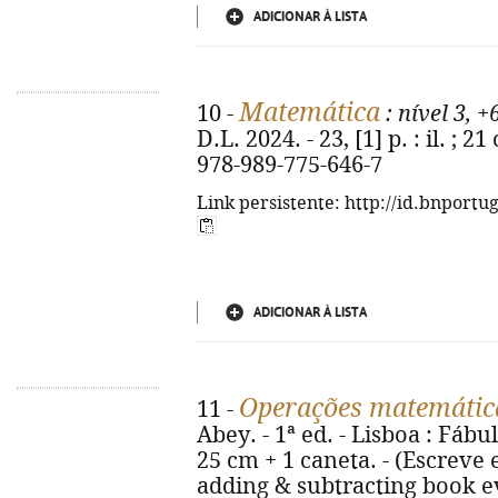
ADICIONAR À LISTA
Matemática
10 -
: nível 3, +
D.L. 2024. - 23, [1] p. : il. ;
978-989-775-646-7
Link persistente: http://id.bnportu
ADICIONAR À LISTA
Operações matemátic
11 -
Abey. - 1ª ed. - Lisboa : Fábula
25 cm + 1 caneta. - (Escreve e
adding & subtracting book ev