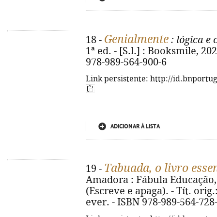
Genialmente
18 -
: lógica e 
1ª ed. - [S.l.] : Booksmile, 2022
978-989-564-900-6
Link persistente: http://id.bnportu
ADICIONAR À LISTA
Tabuada, o livro esse
19 -
Amadora : Fábula Educação, 202
(Escreve e apaga). - Tít. orig
ever. - ISBN 978-989-564-728