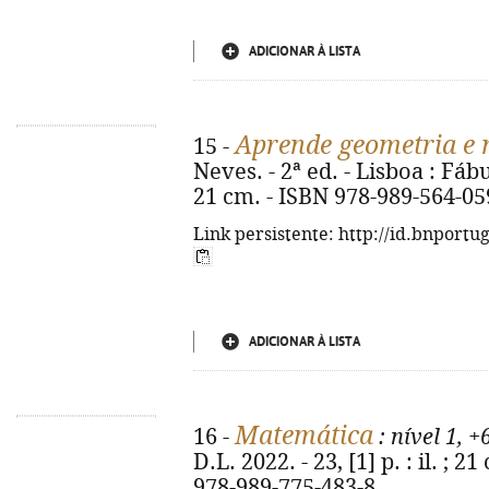
ADICIONAR À LISTA
Aprende geometria e m
15 -
Neves. - 2ª ed. - Lisboa : Fábu
21 cm. - ISBN 978-989-564-05
Link persistente: http://id.bnportu
ADICIONAR À LISTA
Matemática
16 -
: nível 1, +
D.L. 2022. - 23, [1] p. : il. ;
978-989-775-483-8