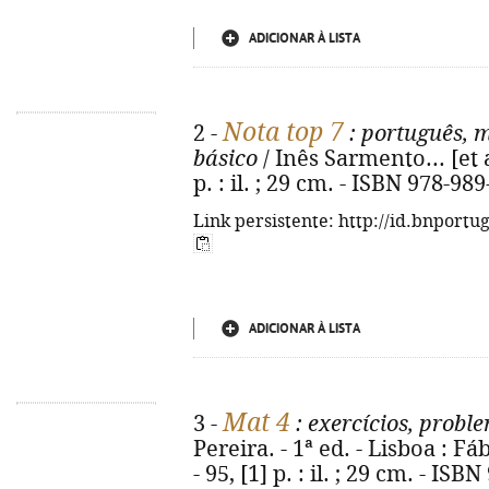
ADICIONAR À LISTA
Nota top 7
2 -
: português, m
básico
/ Inês Sarmento... [et a
p. : il. ; 29 cm. - ISBN 978-98
Link persistente: http://id.bnportu
ADICIONAR À LISTA
Mat 4
3 -
: exercícios, proble
Pereira. - 1ª ed. - Lisboa : F
- 95, [1] p. : il. ; 29 cm. - IS