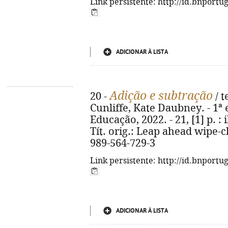
Link persistente: http://id.bnportu
ADICIONAR À LISTA
Adição e subtração
20 -
/ t
Cunliffe, Kate Daubney. - 1ª
Educação, 2022. - 21, [1] p. : i
Tít. orig.: Leap ahead wipe-
989-564-729-3
Link persistente: http://id.bnportu
ADICIONAR À LISTA