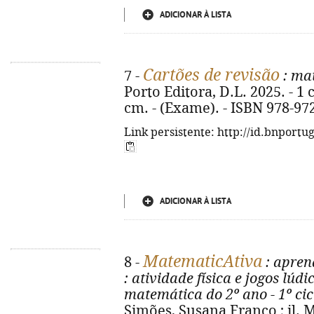
ADICIONAR À LISTA
Cartões de revisão
7 -
: ma
Porto Editora, D.L. 2025. - 1 c
cm. - (Exame). - ISBN 978-97
Link persistente: http://id.bnportu
ADICIONAR À LISTA
MatematicAtiva
8 -
: apren
: atividade física e jogos lúd
matemática do 2º ano - 1º cic
Simões, Susana Franco ; il. M