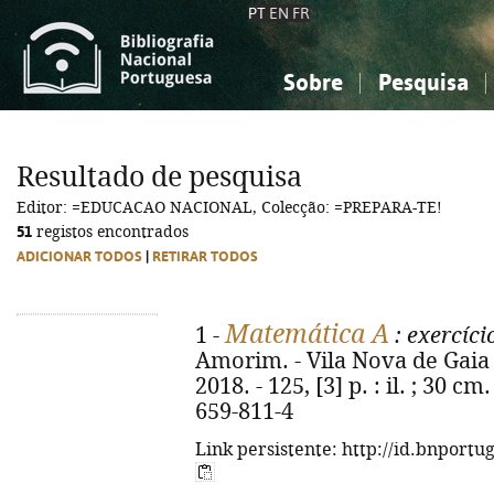
PT
EN
FR
Sobre
Pesquisa
Sobre a Bibliografia Nacional
Simples
Conhecimento, Informação...
Conhecimento, Informação...
Combinada
A
Resultado de pesquisa
Ciências sociais...
Ciências sociais...
Editor: =EDUCACAO NACIONAL, Colecção: =PREPARA-TE!
Arte, desporto...
Arte, desporto...
51
registos encontrados
ADICIONAR TODOS
|
RETIRAR TODOS
Matemática A
1 -
: exercíci
Amorim. - Vila Nova de Gaia 
2018. - 125, [3] p. : il. ; 30 c
659-811-4
Link persistente: http://id.bnportu