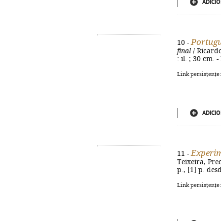
ADICIO
Portuguê
10 -
final
/ Ricardo
: il. ; 30 cm.
Link persistente
ADICIO
Experim
11 -
Teixeira, Pre
p., [1] p. des
Link persistente