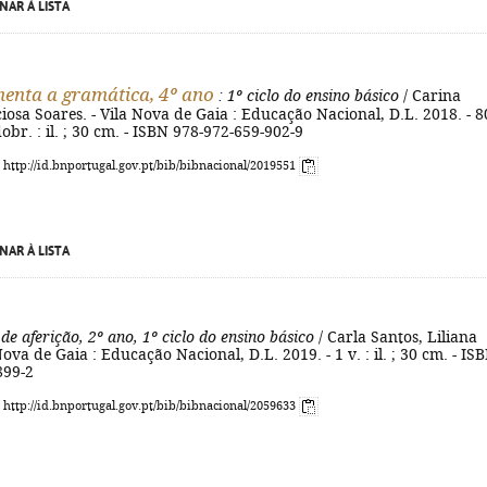
NAR À LISTA
enta a gramática, 4º ano
: 1º ciclo do ensino básico
/ Carina
ciosa Soares. - Vila Nova de Gaia : Educação Nacional, D.L. 2018. - 8
dobr. : il. ; 30 cm. - ISBN 978-972-659-902-9
: http://id.bnportugal.gov.pt/bib/bibnacional/2019551
NAR À LISTA
de aferição, 2º ano, 1º ciclo do ensino básico
/ Carla Santos, Liliana
Nova de Gaia : Educação Nacional, D.L. 2019. - 1 v. : il. ; 30 cm. - IS
899-2
: http://id.bnportugal.gov.pt/bib/bibnacional/2059633