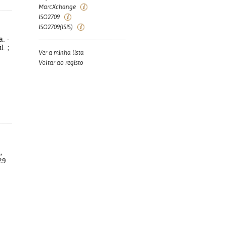
MarcXchange
ISO2709
ISO2709(ISIS)
. -
l. ;
Ver a minha lista
Voltar ao registo
,
29