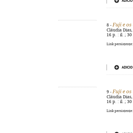
ADICIO
Fuji e o
8 -
Cláudia Dias,
16 p. : il. ; 
Link persistente
ADICIO
Fuji e o
9 -
Cláudia Dias,
16 p. : il. ; 
Link persistente