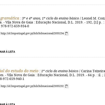
 gramática
: 3º e 4º anos, 1º ciclo do ensino básico
/ Leonel M. Costa
. - Vila Nova de Gaia : Educação Nacional, D.L. 2019. - 192, [1] p. : i
N 978-972-659-934-0
: http://id.bnportugal.gov.pt/bib/bibnacional/2035234
NAR À LISTA
ial do estudo do meio
: 1º ciclo do ensino básico
/ Carina Teixeira
s. - Vila Nova de Gaia : Educação Nacional, D.L. 2019. - 64 p. : il. ; 
78-972-659-940-1
: http://id.bnportugal.gov.pt/bib/bibnacional/2035232
NAR À LISTA