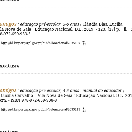
NAR À LISTA
s amigos
: educação pré-escolar, 5-6 anos
/ Cláudia Dias, Lucília
la Nova de Gaia : Educação Nacional, D.L. 2019. - 123, [17] p. : il. ; 
78-972-659-933-3
: http://id.bnportugal.gov.pt/bib/bibnacional/2035107
NAR À LISTA
s amigos
: educação pré-escolar, 4-5 anos
: manual do educador
/
 Lucília Carvalho. - Vila Nova de Gaia : Educação Nacional, D.L. 201
30 cm. - ISBN 978-972-659-938-8
: http://id.bnportugal.gov.pt/bib/bibnacional/2035113