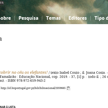
FR
Sobre
Pesquisa
Temas
Editores
Tipo 
obre a Bibliografia Nacional
imples
onhecimento, Informação...
onhecimento, Informação...
Combinada
A minha lista
Como utilizar
Filosofia, psicologia...
Filosofia, psicologia...
Perguntas frequente
a
iências sociais...
iências sociais...
Ciências exatas e naturais...
Ciências exatas e naturais...
rte, desporto...
rte, desporto...
Literatura, linguística...
Literatura, linguística...
obrir no céu os elefantes!
/ texto Isabel Couto ; il. Joana Costa. -
Famalicão : Educação Nacional, cop. 2019. - 37, [1] p. : todo il. ; 26
ras). - ISBN 978-972-659-943-2
: http://id.bnportugal.gov.pt/bib/bibnacional/2059665
NAR À LISTA