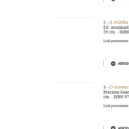
A minha
2 -
Ed. atualizada
29 cm. - ISB
Link persistente
ADICIO
O essenc
3 -
Preciosa Soare
cm. - ISBN 9
Link persistente
ADICIO