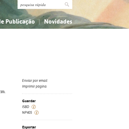
de Publicação
Novidades
s
Religião...
Religião...
Ciências aplicadas...
Ciências aplicadas...
História, geografia, biografias...
História, geografia, biografias...
Enviar por email
Imprimir página
 cm.
Guardar
ISBD
NP405
Exportar