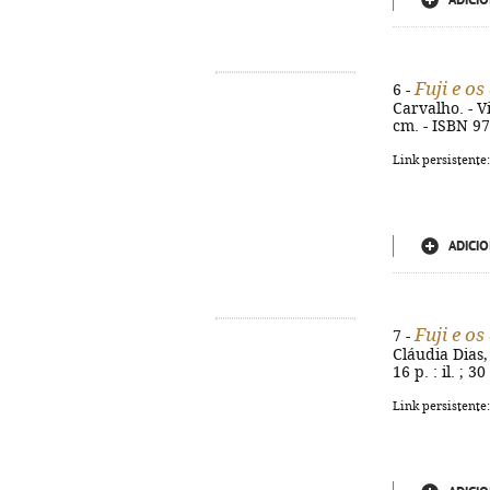
ADICIO
Fuji e o
6 -
Carvalho. - Vi
cm. - ISBN 9
Link persistente
ADICIO
Fuji e o
7 -
Cláudia Dias,
16 p. : il. ; 
Link persistente