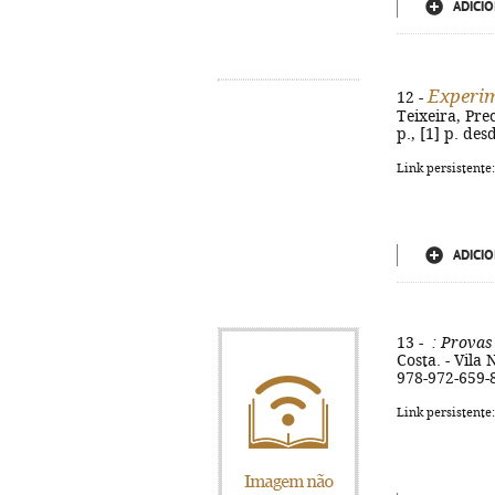
ADICIO
Experim
12 -
Teixeira, Pre
p., [1] p. des
Link persistente
ADICIO
13 -
: Provas 
Costa. - Vila 
978-972-659-
Link persistente