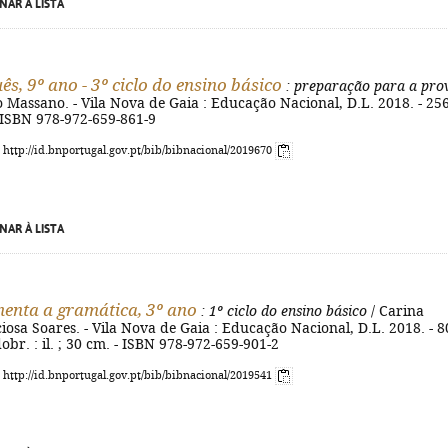
NAR À LISTA
s, 9º ano - 3º ciclo do ensino básico
: preparação para a pro
 Massano. - Vila Nova de Gaia : Educação Nacional, D.L. 2018. - 256
 - ISBN 978-972-659-861-9
: http://id.bnportugal.gov.pt/bib/bibnacional/2019670
NAR À LISTA
enta a gramática, 3º ano
: 1º ciclo do ensino básico
/ Carina
ciosa Soares. - Vila Nova de Gaia : Educação Nacional, D.L. 2018. - 8
dobr. : il. ; 30 cm. - ISBN 978-972-659-901-2
: http://id.bnportugal.gov.pt/bib/bibnacional/2019541