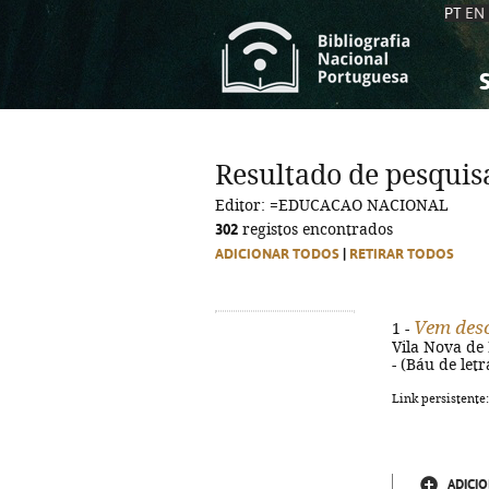
PT
EN
S
S
C
C
Resultado de pesquis
C
C
Editor: =EDUCACAO NACIONAL
A
A
302
registos encontrados
ADICIONAR TODOS
|
RETIRAR TODOS
Vem desc
1 -
Vila Nova de 
- (Báu de let
Link persistente
ADICIO