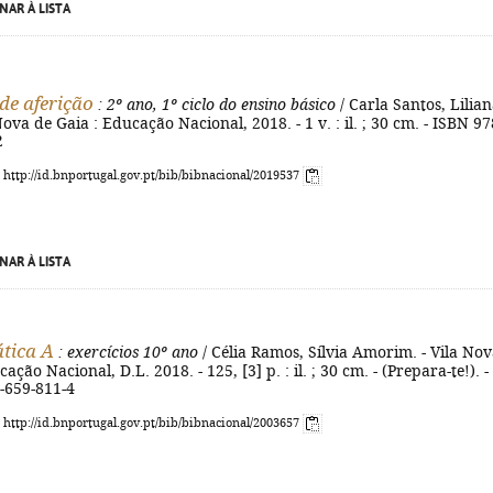
NAR À LISTA
de aferição
: 2º ano, 1º ciclo do ensino básico
/ Carla Santos, Lilia
Nova de Gaia : Educação Nacional, 2018. - 1 v. : il. ; 30 cm. - ISBN 97
2
: http://id.bnportugal.gov.pt/bib/bibnacional/2019537
NAR À LISTA
tica A
: exercícios 10º ano
/ Célia Ramos, Sílvia Amorim. - Vila No
ação Nacional, D.L. 2018. - 125, [3] p. : il. ; 30 cm. - (Prepara-te!). -
-659-811-4
: http://id.bnportugal.gov.pt/bib/bibnacional/2003657