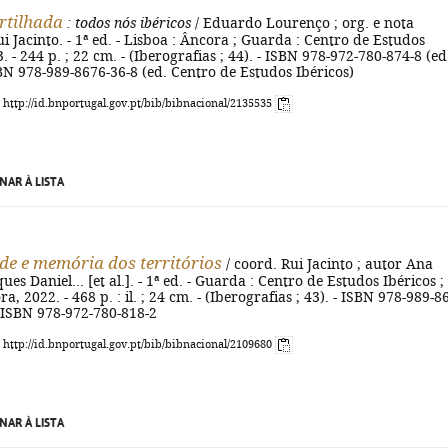
rtilhada
: todos nós ibéricos
/ Eduardo Lourenço ; org. e nota
ui Jacinto. - 1ª ed. - Lisboa : Âncora ; Guarda : Centro de Estudos
. - 244 p. ; 22 cm. - (Iberografias ; 44). - ISBN 978-972-780-874-8 (ed
BN 978-989-8676-36-8 (ed. Centro de Estudos Ibéricos)
: http://id.bnportugal.gov.pt/bib/bibnacional/2135535
NAR À LISTA
de e memória dos territórios
/ coord. Rui Jacinto ; autor Ana
es Daniel... [et al.]. - 1ª ed. - Guarda : Centro de Estudos Ibéricos ;
a, 2022. - 468 p. : il. ; 24 cm. - (Iberografias ; 43). - ISBN 978-989-8
- ISBN 978-972-780-818-2
: http://id.bnportugal.gov.pt/bib/bibnacional/2109680
NAR À LISTA