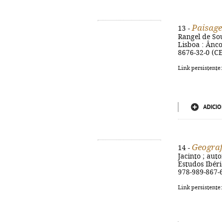
Paisage
13 -
Rangel de Souz
Lisboa : Âncor
8676-32-0 (CE
Link persistente
ADICIO
Geograf
14 -
Jacinto ; auto
Estudos Ibéric
978-989-867-6
Link persistente