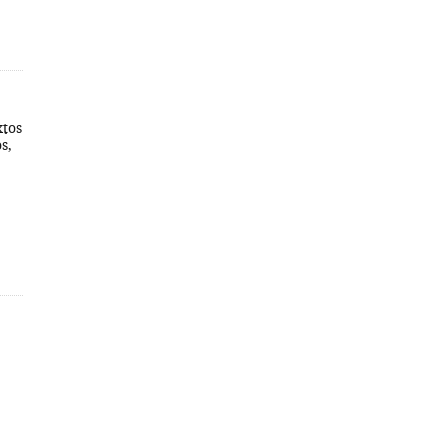
xtos
s,