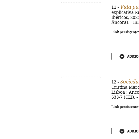
Vida pa
11 -
explicativa R
Ibéricos, 2023
Âncora). - IS
Link persistente
ADICIO
Socieda
12 -
Cristina Marqu
Lisboa : Âncor
633-7 (CEI). 
Link persistente
ADICIO