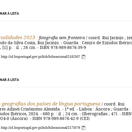
NAR À LISTA
salidades 2023
: fotografia sem fronteira
/ coord. Rui Jacinto ; te
do da Silva Costa, Rui Jacinto. - Guarda : Centro de Estudos Ibérico
, [1] p. : il. ; 26 cm. - ISBN 978-989-8676-39-9
: http://id.bnportugal.gov.pt/bib/bibnacional/2182507
NAR À LISTA
 geografias dos países de língua portuguesa
/ coord. Rui
ores Adinei Crisóstomo Almeida. - 1ª ed. - Lisboa : Âncora ; Guarda :
dos Ibéricos, 2024. - 680 p. : il. ; 24 cm. - (Iberografias ; 47). - ISBN
24-0 (Âncora). - ISBN 978-989-8676-42-9 (CEI)
: http://id.bnportugal.gov.pt/bib/bibnacional/2173576