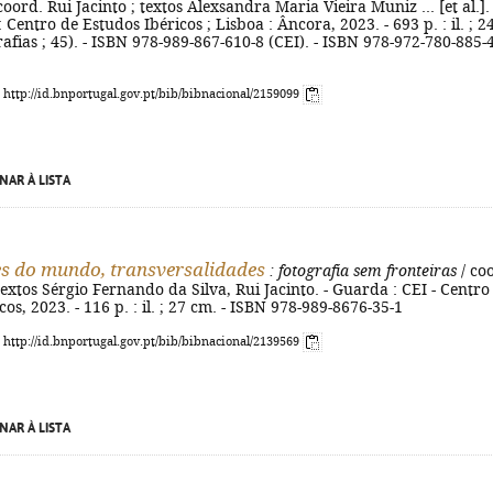
coord. Rui Jacinto ; textos Alexsandra Maria Vieira Muniz ... [et al.]. 
 Centro de Estudos Ibéricos ; Lisboa : Âncora, 2023. - 693 p. : il. ; 2
rafias ; 45). - ISBN 978-989-867-610-8 (CEI). - ISBN 978-972-780-885-
: http://id.bnportugal.gov.pt/bib/bibnacional/2159099
NAR À LISTA
 do mundo, transversalidades
: fotografia sem fronteiras
/ co
 textos Sérgio Fernando da Silva, Rui Jacinto. - Guarda : CEI - Centro
os, 2023. - 116 p. : il. ; 27 cm. - ISBN 978-989-8676-35-1
: http://id.bnportugal.gov.pt/bib/bibnacional/2139569
NAR À LISTA