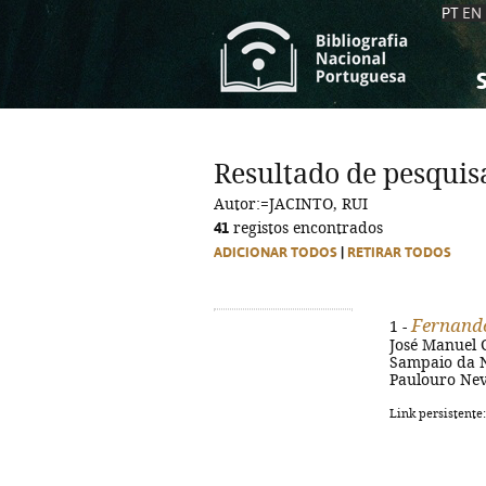
PT
EN
S
S
C
C
Resultado de pesquis
C
C
Autor:=JACINTO, RUI
A
A
41
registos encontrados
ADICIONAR TODOS
|
RETIRAR TODOS
Fernando
1 -
José Manuel C
Sampaio da Nóv
Paulouro Neves
Link persistente