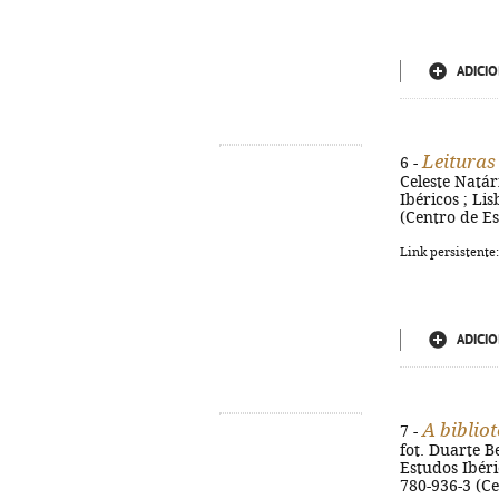
ADICIO
Leituras
6 -
Celeste Natári
Ibéricos ; Lis
(Centro de Es
Link persistente
ADICIO
A biblio
7 -
fot. Duarte B
Estudos Ibéric
780-936-3 (Ce