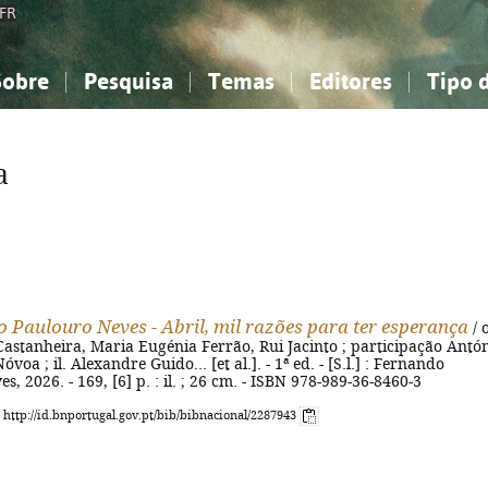
FR
Sobre
Pesquisa
Temas
Editores
Tipo 
obre a Bibliografia Nacional
imples
onhecimento, Informação...
onhecimento, Informação...
Combinada
A minha lista
Como utilizar
Filosofia, psicologia...
Filosofia, psicologia...
Perguntas frequente
a
iências sociais...
iências sociais...
Ciências exatas e naturais...
Ciências exatas e naturais...
rte, desporto...
rte, desporto...
Literatura, linguística...
Literatura, linguística...
 Paulouro Neves - Abril, mil razões para ter esperança
/ 
astanheira, Maria Eugénia Ferrão, Rui Jacinto ; participação Antó
oa ; il. Alexandre Guido... [et al.]. - 1ª ed. - [S.l.] : Fernando
, 2026. - 169, [6] p. : il. ; 26 cm. - ISBN 978-989-36-8460-3
: http://id.bnportugal.gov.pt/bib/bibnacional/2287943