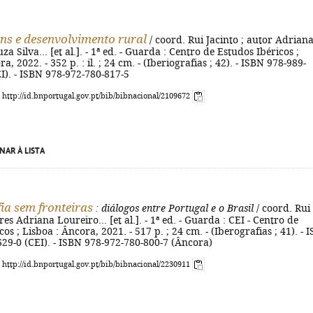
ns e desenvolvimento rural
/ coord. Rui Jacinto ; autor Adrian
a Silva... [et al.]. - 1ª ed. - Guarda : Centro de Estudos Ibéricos ;
a, 2022. - 352 p. : il. ; 24 cm. - (Iberiografias ; 42). - ISBN 978-989-
I). - ISBN 978-972-780-817-5
: http://id.bnportugal.gov.pt/bib/bibnacional/2109672
NAR À LISTA
ia sem fronteiras
: diálogos entre Portugal e o Brasil
/ coord. Rui
res Adriana Loureiro... [et al.]. - 1ª ed. - Guarda : CEI - Centro de
os ; Lisboa : Âncora, 2021. - 517 p. ; 24 cm. - (Iberografias ; 41). - 
29-0 (CEI). - ISBN 978-972-780-800-7 (Âncora)
: http://id.bnportugal.gov.pt/bib/bibnacional/2230911