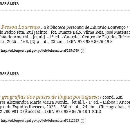
NAR À LISTA
 Pessoa Lourenço
: a biblioteca pessoana de Eduardo Lourenço
/
o Pedro Pita, Rui Jacinto ; fot. Duarte Belo, Vilma Reis, José Mateus 
aia do Amaral... [et al.]. - 1ª ed. - Guarda : Centro de Estudos Ibéric
a, 2025. - 166, [2] p. : il. ; 23 cm. - ISBN 978-989-8676-49-8
: http://id.bnportugal.gov.pt/bib/bibnacional/2254769
NAR À LISTA
 geografias dos países de língua portuguesa
/ coord. Rui
res Alexsandra Maria Vieira Moniz... [et al.]. - 1ª ed. - Lisboa : Ânco
o de Estudos Ibéricos, 2025. - 630 p. : il. ; 24 cm. - (Iberografias ; 4
2-780-991-2 (Âncora). - ISBN 978-989-8676-48-1 (CEI)
: http://id.bnportugal.gov.pt/bib/bibnacional/2212623