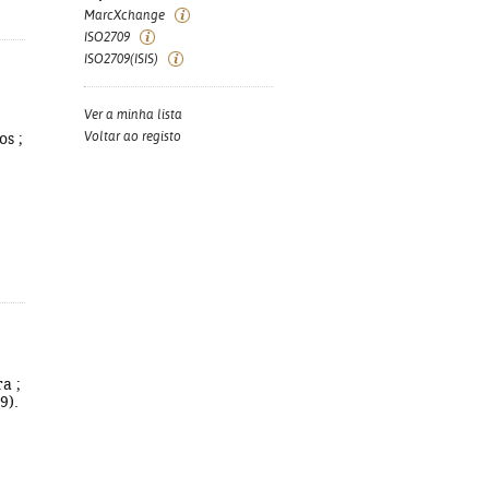
MarcXchange
ISO2709
ISO2709(ISIS)
Ver a minha lista
;
Voltar ao registo
os ;
ra ;
9).