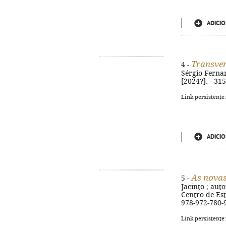
ADICIO
Transver
4 -
Sérgio Fernan
[2024?]. - 315
Link persistente
ADICIO
As novas
5 -
Jacinto ; aut
Centro de Estu
978-972-780-9
Link persistente