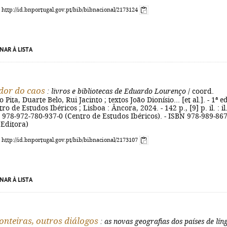
: http://id.bnportugal.gov.pt/bib/bibnacional/2173124
NAR À LISTA
dor do caos
: livros e bibliotecas de Eduardo Lourenço
/ coord.
Pita, Duarte Belo, Rui Jacinto ; textos João Dionísio... [et al.]. - 1ª ed
o de Estudos Ibéricos ; Lisboa : Âncora, 2024. - 142 p., [9] p. il. : il.
 978-972-780-937-0 (Centro de Estudos Ibéricos). - ISBN 978-989-867
 Editora)
: http://id.bnportugal.gov.pt/bib/bibnacional/2173107
NAR À LISTA
onteiras, outros diálogos
: as novas geografias dos países de lín