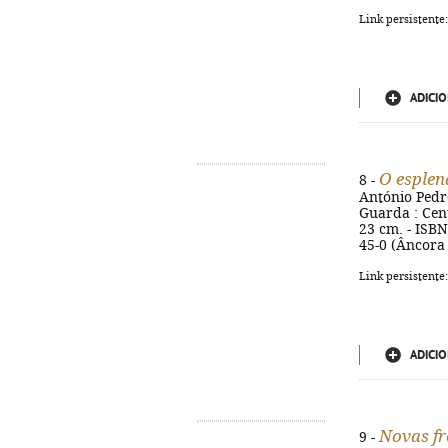
Link persistente
ADICIO
O esplen
8 -
António Pedro 
Guarda : Centr
23 cm. - ISBN
45-0 (Âncora
Link persistente
ADICIO
Novas fr
9 -