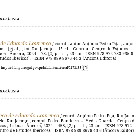
NAR À LISTA
 de Eduardo Lourenço
/ coord., autor António Pedro Pita ; auto
o... [et al.] ; fot. Rui Jacinto. - 1ª ed. - Guarda : Centro de Estudos
boa : Âncora, 2024. - 78, [2] p. : il. ; 23 cm. - ISBN 978-972-780-935-6
tudos Ibéricos). - ISBN 978-989-8676-44-3 (Âncora Editora)
: http://id.bnportugal.gov.pt/bib/bibnacional/2173135
NAR À LISTA
teca de Eduardo Lourenço
/ coord. António Pedro Pita, Rui Jacin
elo, Rui Jacinto ; compil. Pedro Bandeira. - 1ª ed. - Guarda : Centro 
os ; Lisboa : Âncora, 2024. - 453, [2] p. : il. ; 23 cm. - ISBN 978-972-
ntro de Estudos Ibéricos). - ISBN 978-989-8676-43-6 (Âncora Editor