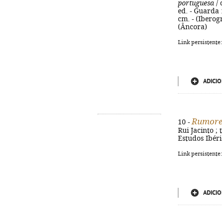
portuguesa
/ 
ed. - Guarda :
cm. - (Iberog
(Âncora)
Link persistente
ADICIO
Rumores
10 -
Rui Jacinto ;
Estudos Ibéric
Link persistente
ADICIO