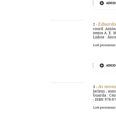
ADICIO
Eduardo
2 -
coord. Antóni
textos A. E. M
Lisboa : Âncor
Link persistente
ADICIO
As novas
3 -
Jacinto ; auto
Guarda : Centr
- ISBN 978-97
Link persistente