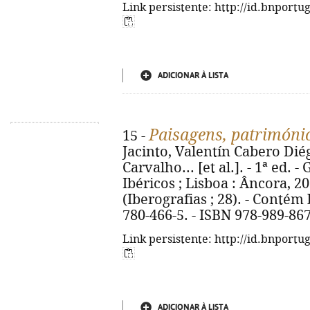
Link persistente: http://id.bnportu
ADICIONAR À LISTA
Paisagens, patrimóni
15 -
Jacinto, Valentín Cabero Dié
Carvalho... [et al.]. - 1ª ed.
Ibéricos ; Lisboa : Âncora, 2014
(Iberografias ; 28). - Contém 
780-466-5. - ISBN 978-989-86
Link persistente: http://id.bnportu
ADICIONAR À LISTA