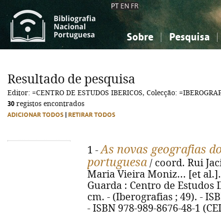
PT
EN
FR
Sobre
Pesquisa
Sobre a Bibliografia Nacional
Simples
Conhecimento, Informação...
Conhecimento, Informação...
Combinada
A
Resultado de pesquisa
Ciências sociais...
Ciências sociais...
Editor: =CENTRO DE ESTUDOS IBERICOS, Colecção: =IBEROGRA
Arte, desporto...
Arte, desporto...
30
registos encontrados
ADICIONAR TODOS
|
RETIRAR TODOS
As novas geografias do
1 -
portuguesa
/ coord. Rui Ja
Maria Vieira Moniz... [et al.].
Guarda : Centro de Estudos Ibér
cm. - (Iberografias ; 49). - I
- ISBN 978-989-8676-48-1 (CEI