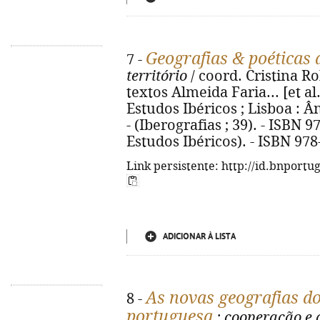
Geografias & poéticas 
7 -
território
/ coord. Cristina Ro
textos Almeida Faria... [et al.
Estudos Ibéricos ; Lisboa : Ânc
- (Iberografias ; 39). - ISBN 
Estudos Ibéricos). - ISBN 97
Link persistente: http://id.bnportu
ADICIONAR À LISTA
As novas geografias do
8 -
portuguesa
: cooperação e 