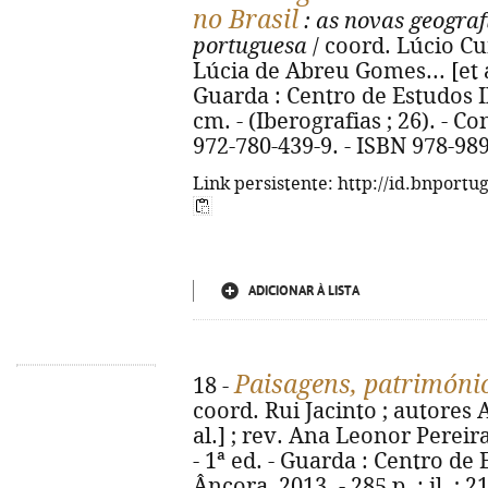
no Brasil
: as novas geograf
portuguesa
/ coord. Lúcio Cu
Lúcia de Abreu Gomes... [et al
Guarda : Centro de Estudos Ibér
cm. - (Iberografias ; 26). - C
972-780-439-9. - ISBN 978-98
Link persistente: http://id.bnportu
ADICIONAR À LISTA
Paisagens, património
18 -
coord. Rui Jacinto ; autores 
al.] ; rev. Ana Leonor Pereir
- 1ª ed. - Guarda : Centro de 
Âncora, 2013. - 285 p. : il. ; 2