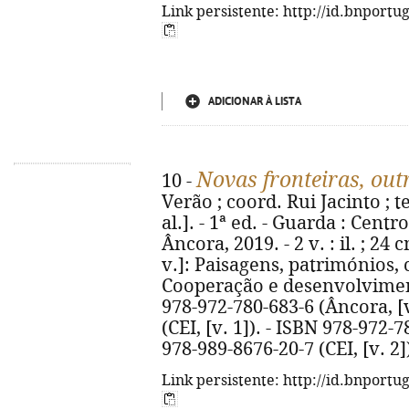
Link persistente: http://id.bnportu
ADICIONAR À LISTA
Novas fronteiras, out
10 -
Verão ; coord. Rui Jacinto ; 
al.]. - 1ª ed. - Guarda : Centr
Âncora, 2019. - 2 v. : il. ; 24 c
v.]: Paisagens, patrimónios, cu
Cooperação e desenvolvimento
978-972-780-683-6 (Âncora, [v
(CEI, [v. 1]). - ISBN 978-972-7
978-989-8676-20-7 (CEI, [v. 2]
Link persistente: http://id.bnportu