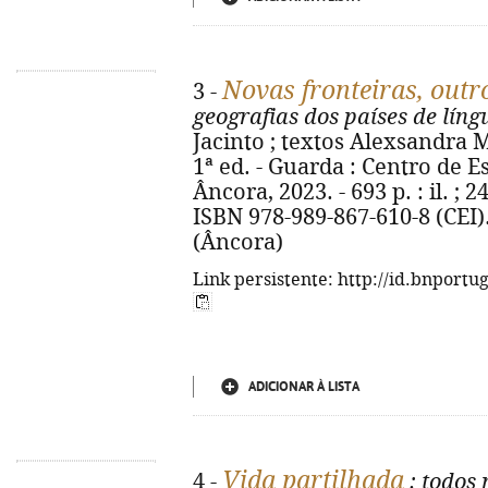
Novas fronteiras, outr
3 -
geografias dos países de lín
Jacinto ; textos Alexsandra Ma
1ª ed. - Guarda : Centro de Es
Âncora, 2023. - 693 p. : il. ; 2
ISBN 978-989-867-610-8 (CEI)
(Âncora)
Link persistente: http://id.bnportu
ADICIONAR À LISTA
Vida partilhada
4 -
: todos 