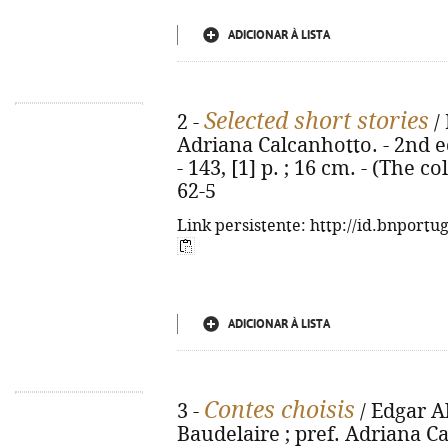
ADICIONAR À LISTA
Selected short stories
2 -
/ 
Adriana Calcanhotto. - 2nd ed. 
- 143, [1] p. ; 16 cm. - (The c
62-5
Link persistente: http://id.bnportu
ADICIONAR À LISTA
Contes choisis
3 -
/ Edgar Al
Baudelaire ; pref. Adriana Cal