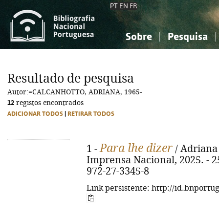
PT
EN
FR
Sobre
Pesquisa
Sobre a Bibliografia Nacional
Simples
Conhecimento, Informação...
Conhecimento, Informação...
Combinada
A
Resultado de pesquisa
Ciências sociais...
Ciências sociais...
Autor:=CALCANHOTTO, ADRIANA, 1965-
Arte, desporto...
Arte, desporto...
12
registos encontrados
ADICIONAR TODOS
|
RETIRAR TODOS
Para lhe dizer
1 -
/ Adriana 
Imprensa Nacional, 2025. - 251
972-27-3345-8
Link persistente: http://id.bnportu