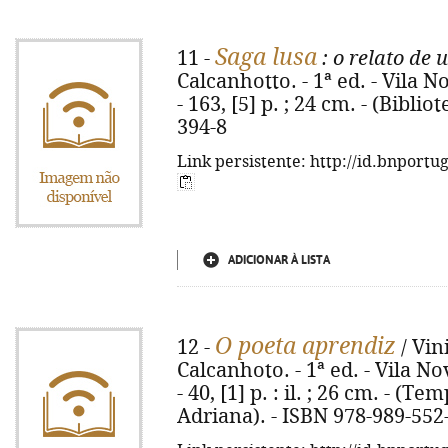
Saga lusa
11 -
: o relato de
Calcanhotto. - 1ª ed. - Vila 
- 163, [5] p. ; 24 cm. - (Bibli
394-8
Link persistente: http://id.bnportu
ADICIONAR À LISTA
O poeta aprendiz
12 -
/ Vin
Calcanhoto. - 1ª ed. - Vila N
- 40, [1] p. : il. ; 26 cm. - (
Adriana). - ISBN 978-989-552