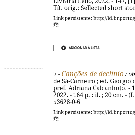
Livraria Lello, 2022. - 147, [1]
Tít. orig.: Sellected short st
Link persistente: http://id.bnportu
ADICIONAR À LISTA
Canções de declínio
7 -
: ob
de Sá-Carneiro ; ed. Giorgio d
pref. Adriana Calcanhoto. - 1
2022. - 164 p. : il. ; 20 cm. - 
53628-0-6
Link persistente: http://id.bnportu