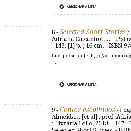
ADICIONAR À LISTA
Selected Short Stories
8 -
/
Adriana Calcanhotto. - 1ªst ed
- 143, [1] p. ; 16 cm. - ISBN 
Link persistente: http://id.bnportu
ADICIONAR À LISTA
Contos escolhidos
9 -
/ Edga
Almeida... [et al] ; pref. Adri
: Livraria Lello, 2018. - 147, [1
Selected Short Stories. - ISB