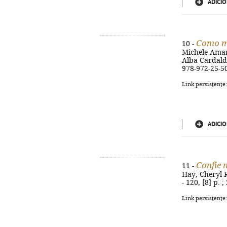
ADICIO
Como m
10 -
Michele Amaral
Alba Cardalda
978-972-25-5
Link persistente
ADICIO
Confie 
11 -
Hay, Cheryl R
- 120, [8] p.
Link persistente