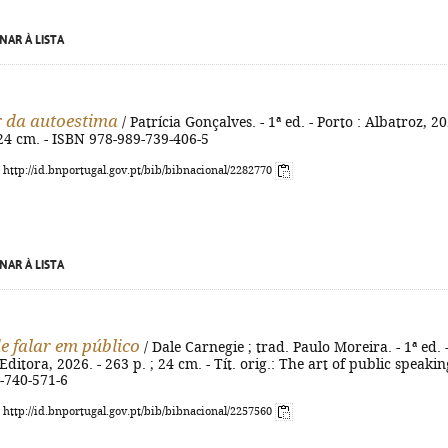
NAR À LISTA
 da autoestima
/ Patrícia Gonçalves. - 1ª ed. - Porto : Albatroz, 2
 ; 24 cm. - ISBN 978-989-739-406-5
: http://id.bnportugal.gov.pt/bib/bibnacional/2282770
NAR À LISTA
de falar em público
/ Dale Carnegie ; trad. Paulo Moreira. - 1ª ed. 
Editora, 2026. - 263 p. ; 24 cm. - Tít. orig.: The art of public speaking
-740-571-6
: http://id.bnportugal.gov.pt/bib/bibnacional/2257560