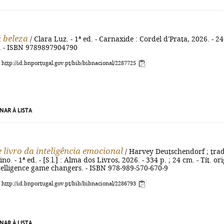
 beleza
/ Clara Luz. - 1ª ed. - Carnaxide : Cordel d'Prata, 2026. - 24
m. - ISBN 9789897904790
: http://id.bnportugal.gov.pt/bib/bibnacional/2287725
NAR À LISTA
 livro da inteligência emocional
/ Harvey Deutschendorf ; trad
o. - 1ª ed. - [S.l.] : Alma dos Livros, 2026. - 334 p. ; 24 cm. - Tít. ori
telligence game changers. - ISBN 978-989-570-670-9
: http://id.bnportugal.gov.pt/bib/bibnacional/2286793
NAR À LISTA