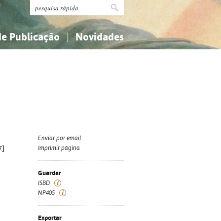
de Publicação
Novidades
s
Religião...
Religião...
Ciências aplicadas...
Ciências aplicadas...
História, geografia, biografias...
História, geografia, biografias...
Enviar por email
7]
Imprimir página
Guardar
ISBD
NP405
Exportar