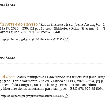
NAR À LISTA
 da sorte e do sucesso
/ Robin Sharma ; trad. Joana Assunção. - 1
 11x17, 2026. - 230, [2] p. ; 17 cm. - (Biblioteca Robin Sharma ; 4). - T
eatness guide. - ISBN 978-972-25-5084-0
: http://id.bnportugal.gov.pt/bib/bibnacional/2282979
NAR À LISTA
 tóxicas
: como identificá-las e libertar-se dos narcisistas para sem
 ; trad. Tânia Sarmento. - 1ª ed. - Lisboa : 11x17, 2026. - 214, [2] p. 
ioteca Silvia Congost ; 001). - Tít. orig.: Personas tóxicas: cómo
s y liberarte de los narcisistas para siempre. - ISBN 978-972-25-5094-
: http://id.bnportugal.gov.pt/bib/bibnacional/2282856