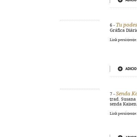
ADICIO
Tu podes 
6 -
Gráfica Diári
Link persistente
ADICIO
Senda K
7 -
trad. Susana P
senda Kaisen.
Link persistente