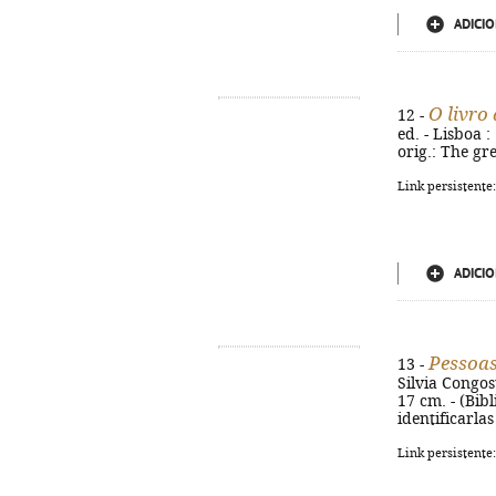
ADICIO
O livro
12 -
ed. - Lisboa :
orig.: The gr
Link persistente
ADICIO
Pessoas
13 -
Silvia Congost
17 cm. - (Bibl
identificarla
Link persistente