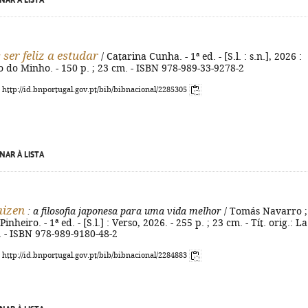
NAR À LISTA
ser feliz a estudar
/ Catarina Cunha. - 1ª ed. - [S.l. : s.n.], 2026 :
o do Minho. - 150 p. ; 23 cm. - ISBN 978-989-33-9278-2
: http://id.bnportugal.gov.pt/bib/bibnacional/2285305
NAR À LISTA
aizen
: a filosofia japonesa para uma vida melhor
/ Tomás Navarro ;
inheiro. - 1ª ed. - [S.l.] : Verso, 2026. - 255 p. ; 23 cm. - Tít. orig.: La
 - ISBN 978-989-9180-48-2
: http://id.bnportugal.gov.pt/bib/bibnacional/2284883