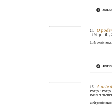
ADICIO
O poder
14 -
- 191 p. : il.
Link persistente
ADICIO
A arte 
15 -
Porto : Porto 
ISBN 978-989
Link persistente