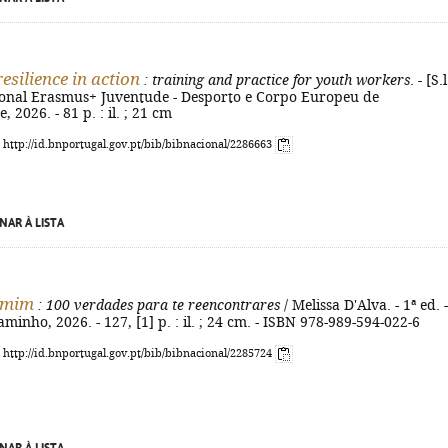
resilience in action
: training and practice for youth workers
. - [S.l
onal Erasmus+ Juventude - Desporto e Corpo Europeu de
 2026. - 81 p. : il. ; 21 cm
: http://id.bnportugal.gov.pt/bib/bibnacional/2286663
NAR À LISTA
 mim
: 100 verdades para te reencontrares
/ Melissa D'Alva. - 1ª ed. -
aminho, 2026. - 127, [1] p. : il. ; 24 cm. - ISBN 978-989-594-022-6
: http://id.bnportugal.gov.pt/bib/bibnacional/2285724