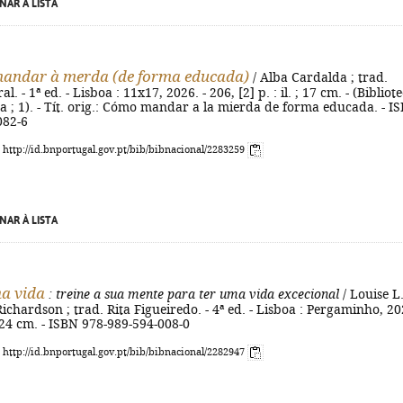
NAR À LISTA
andar à merda (de forma educada)
/ Alba Cardalda ; trad.
. - 1ª ed. - Lisboa : 11x17, 2026. - 206, [2] p. : il. ; 17 cm. - (Bibliot
 ; 1). - Tít. orig.: Cómo mandar a la mierda de forma educada. - I
082-6
: http://id.bnportugal.gov.pt/bib/bibnacional/2283259
NAR À LISTA
na vida
: treine a sua mente para ter uma vida excecional
/ Louise L
ichardson ; trad. Rita Figueiredo. - 4ª ed. - Lisboa : Pergaminho, 20
 ; 24 cm. - ISBN 978-989-594-008-0
: http://id.bnportugal.gov.pt/bib/bibnacional/2282947