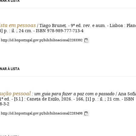
NAR À LISTA
ista em pessoas
/ Tiago Brunet. - 9ª ed. rev. e aum. - Lisboa : Plan
3] p. : il. ; 24 cm. - ISBN 978-989-777-713-4
: http://id.bnportugal.gov.pt/bib/bibnacional/2283392
NAR À LISTA
ução pessoal
: um guia para fazer a paz com o passado
/ Ana Sofi
 ed. - [S.l.] : Caneta de Estilo, 2026. - 166, [1] p. : il. ; 21 cm. - ISBN
8-3-2
: http://id.bnportugal.gov.pt/bib/bibnacional/2283498