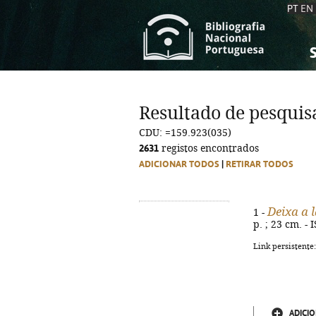
PT
EN
S
S
C
C
Resultado de pesquis
C
C
CDU: =159.923(035)
A
A
2631
registos encontrados
ADICIONAR TODOS
|
RETIRAR TODOS
Deixa a 
1 -
p. ; 23 cm. -
Link persistente
ADICIO