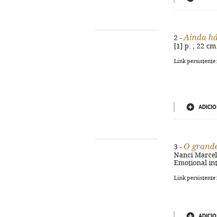
Ainda há
2 -
[1] p. ; 22 c
Link persistente
ADICIO
O grande
3 -
Nanci Marcelin
Emotional in
Link persistente
ADICIO