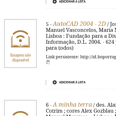
ADICIONAR À LISTA
AutoCAD 2004 - 2D
5 -
/ J
Manuel Vasconcelos, Maria 
Lisboa : Fundação para a Di
Informação, D.L. 2004. - 624 p.
para todos)
Link persistente: http://id.bnportu
ADICIONAR À LISTA
A minha terra
6 -
/ des. Ala
Cotrim ; cores Alex Gozblau ;