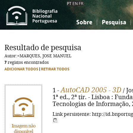
PT
EN
FR
Sobre
Pesquisa
Sobre a Bibliografia Nacional
Simples
Conhecimento, Informação...
Conhecimento, Informação...
Combinada
A
Resultado de pesquisa
Ciências sociais...
Ciências sociais...
Autor:=MARQUES, JOSE MANUEL
Arte, desporto...
Arte, desporto...
7
registos encontrados
ADICIONAR TODOS
|
RETIRAR TODOS
AutoCAD 2005 - 3D
1 -
/ Jo
1ª ed., 2ª tir. - Lisboa : Fu
Tecnologias de Informação, 200
Link persistente: http://id.bnportu