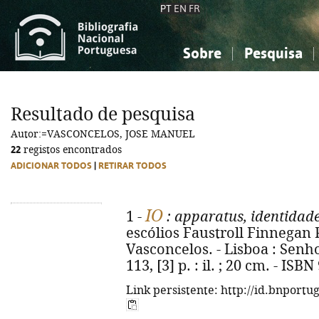
PT
EN
FR
Sobre
Pesquisa
Sobre a Bibliografia Nacional
Simples
Conhecimento, Informação...
Conhecimento, Informação...
Combinada
A
Resultado de pesquisa
Ciências sociais...
Ciências sociais...
Autor:=VASCONCELOS, JOSE MANUEL
Arte, desporto...
Arte, desporto...
22
registos encontrados
ADICIONAR TODOS
|
RETIRAR TODOS
IO
1 -
: apparatus, identidad
escólios Faustroll Finnegan P
Vasconcelos. - Lisboa : Senh
113, [3] p. : il. ; 20 cm. - IS
Link persistente: http://id.bnportu