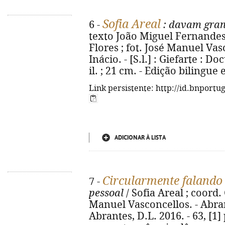
Sofia Areal
6 -
: davam gran
texto João Miguel Fernandes 
Flores ; fot. José Manuel Va
Inácio. - [S.l.] : Giefarte : Do
il. ; 21 cm. - Edição bilingu
Link persistente: http://id.bnportu
ADICIONAR À LISTA
Circularmente falando
7 -
pessoal
/ Sofia Areal ; coord. 
Manuel Vasconcellos. - Abra
Abrantes, D.L. 2016. - 63, [1] 