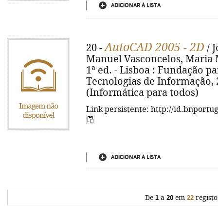
ADICIONAR À LISTA
AutoCAD 2005 - 2D
20 -
/ 
Manuel Vasconcelos, Maria 
1ª ed. - Lisboa : Fundação p
Tecnologias de Informação, 200
(Informática para todos)
Link persistente: http://id.bnportu
ADICIONAR À LISTA
De
1
a
20
em
22
registo