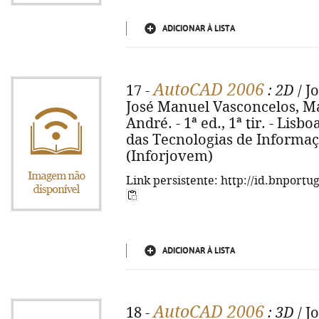
ADICIONAR À LISTA
AutoCAD 2006
17 -
: 2D
/ J
José Manuel Vasconcelos, M
André. - 1ª ed., 1ª tir. - Lis
das Tecnologias de Informação,
(Inforjovem)
Link persistente: http://id.bnportu
ADICIONAR À LISTA
AutoCAD 2006
18 -
: 3D
/ J