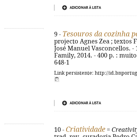
ADICIONAR À LISTA
Tesouros da cozinha p
9 -
projecto Agnes Zea ; textos Fá
José Manuel Vasconcellos. - 
Family, 2014. - 400 p. : muito
648-1
Link persistente: http://id.bnportu
ADICIONAR À LISTA
Criatividade
10 -
=
Creativit
trad. rev. curadoria Pedro Ca