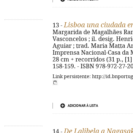
Lisboa una ciudada e
13 -
Margarida de Magalhães Ram
Vasconcelos ; il. desig. Hen
Aguiar ; trad. Maria Matta Ant
Imprensa Nacional-Casa da Moed
28 cm + recorridos (31 p., [1] 
158-159. - ISBN 978-972-27-2
Link persistente: http://id.bnportu
ADICIONAR À LISTA
De Lalibela a Nagasa
14 -