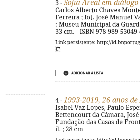
Sofia Areal em diálog
3 -
Carlos Alberto Chaves Montei
Ferreira ; fot. José Manuel Va
: Museu Municipal da Guarda, D
33 cm. - ISBN 978-989-53049-
Link persistente: http://id.bnportu
ADICIONAR À LISTA
1993-2019, 26 anos de 
4 -
Isabel Vaz Lopes, Paulo Espe
Bettencourt da Câmara, José 
Fundação das Casas de Frontei
il. ; 28 cm