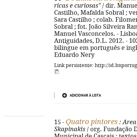
ricas e curiosas"
/ dir. Manue
Castilho, Mafalda Sobral ; v
Sara Castilho ; colab. Filom
Sobral ; fot. João Silveira R
Manuel Vasconcelos. - Lisbo
Antiguidades, D.L. 2012. - 102, 
bilingue em português e inglê
Eduardo Nery
Link persistente: http://id.bnportu
ADICIONAR À LISTA
Quatro pintores
15 -
: Area
Skapinakis
/ org. Fundação D
Municipal de Cascais ; texto