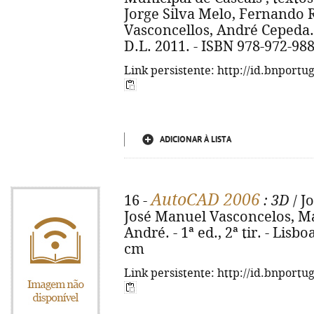
Jorge Silva Melo, Fernando R
Vasconcellos, André Cepeda. -
D.L. 2011. - ISBN 978-972-98
Link persistente: http://id.bnportu
ADICIONAR À LISTA
AutoCAD 2006
16 -
: 3D
/ J
José Manuel Vasconcelos, M
André. - 1ª ed., 2ª tir. - Lisboa
cm
Link persistente: http://id.bnportu