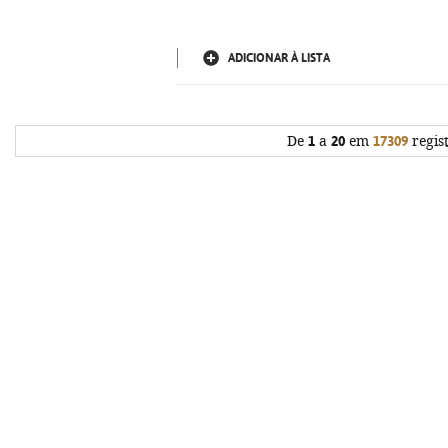
ADICIONAR À LISTA
De
1
a
20
em
17309
regis