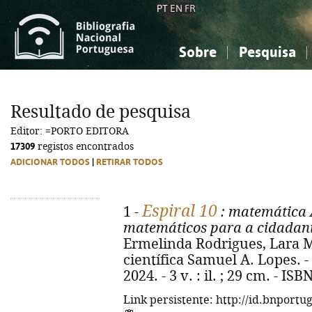
PT
EN
FR
Sobre
Pesquisa
Sobre a Bibliografia Nacional
Simples
Conhecimento, Informação...
Conhecimento, Informação...
Combinada
A
Resultado de pesquisa
Ciências sociais...
Ciências sociais...
Editor: =PORTO EDITORA
Arte, desporto...
Arte, desporto...
17309
registos encontrados
ADICIONAR TODOS
|
RETIRAR TODOS
Espiral 10
1 -
: matemática 
matemáticos para a cidadania
Ermelinda Rodrigues, Lara M
científica Samuel A. Lopes. - 
2024. - 3 v. : il. ; 29 cm. - I
Link persistente: http://id.bnportu