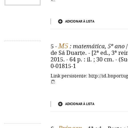
ADICIONAR À LISTA
M5
5 -
: matemática, 5º ano
/
de Sá Duarte. - [2ª ed., 3ª rei
2015. - 64 p. : il. ; 30 cm. - 
0-01815-1
Link persistente: http://id.bnportu
ADICIONAR À LISTA