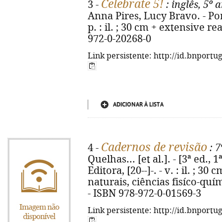
Celebrate 5!
3 -
: inglês, 5º 
Anna Pires, Lucy Bravo. - Por
p. : il. ; 30 cm + extensive r
972-0-20268-0
Link persistente: http://id.bnportu
ADICIONAR À LISTA
Cadernos de revisão
4 -
: 7
Quelhas... [et al.]. - [3ª ed., 
Editora, [20--]-. - v. : il. ; 3
naturais, ciências fisíco-quím
- ISBN 978-972-0-01569-3
Link persistente: http://id.bnportu