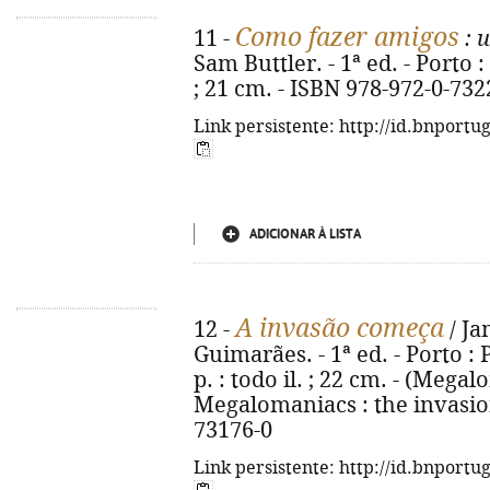
Como fazer amigos
11 -
: 
Sam Buttler. - 1ª ed. - Porto : 
; 21 cm. - ISBN 978-972-0-732
Link persistente: http://id.bnportu
ADICIONAR À LISTA
A invasão começa
12 -
/ Ja
Guimarães. - 1ª ed. - Porto : 
p. : todo il. ; 22 cm. - (Megalo
Megalomaniacs : the invasion
73176-0
Link persistente: http://id.bnportu