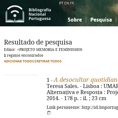
PT
EN
FR
Sobre
Pesquisa
Sobre a Bibliografia Nacional
Simples
Conhecimento, Informação...
Conhecimento, Informação...
Combinada
A
Resultado de pesquisa
Ciências sociais...
Ciências sociais...
Editor: =PROJETO MEMORIA E FEMINISMOS
Arte, desporto...
Arte, desporto...
1
registos encontrados
ADICIONAR TODOS
|
RETIRAR TODOS
A desocultar quotidia
1 -
Teresa Sales. - Lisboa : UMA
Alternativa e Resposta : Pr
2014. - 178 p. : il. ; 23 cm
Link persistente: http://id.bnportu