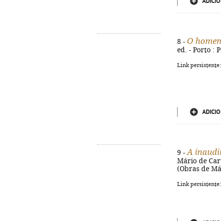
ADICIO
O homem 
8 -
ed. - Porto : 
Link persistente
ADICIO
A inaudi
9 -
Mário de Carva
(Obras de Má
Link persistente