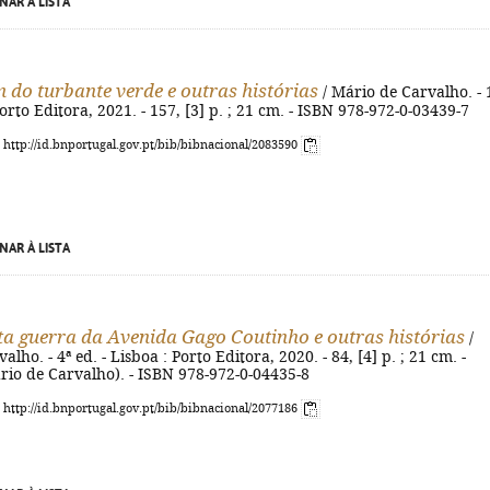
NAR À LISTA
do turbante verde e outras histórias
/ Mário de Carvalho. - 
Porto Editora, 2021. - 157, [3] p. ; 21 cm. - ISBN 978-972-0-03439-7
: http://id.bnportugal.gov.pt/bib/bibnacional/2083590
NAR À LISTA
ta guerra da Avenida Gago Coutinho e outras histórias
/
lho. - 4ª ed. - Lisboa : Porto Editora, 2020. - 84, [4] p. ; 21 cm. -
rio de Carvalho). - ISBN 978-972-0-04435-8
: http://id.bnportugal.gov.pt/bib/bibnacional/2077186