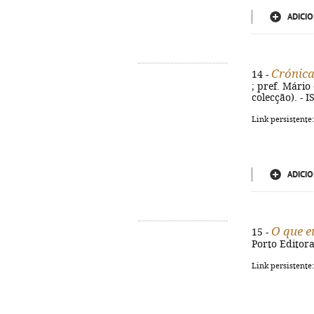
ADICIO
Crónica
14 -
; pref. Mário 
colecção). - 
Link persistente
ADICIO
O que e
15 -
Porto Editora
Link persistente