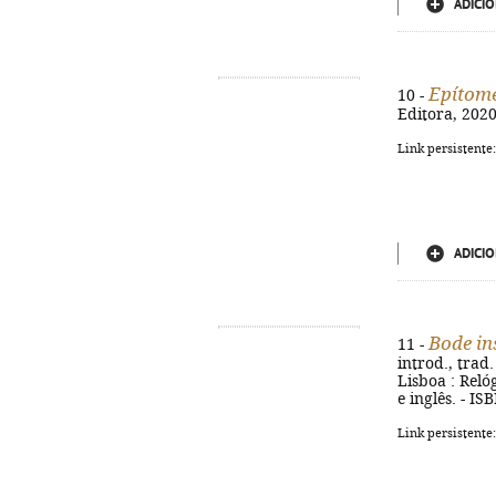
ADICIO
Epítome
10 -
Editora, 2020
Link persistente
ADICIO
Bode in
11 -
introd., trad.
Lisboa : Reló
e inglês. - I
Link persistente