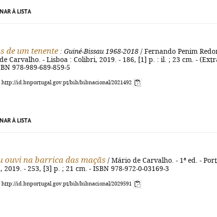
NAR À LISTA
s de um tenente
: Guiné-Bissau 1968-2018
/ Fernando Penim Redo
de Carvalho. - Lisboa : Colibri, 2019. - 186, [1] p. : il. ; 23 cm. - (Extr
ISBN 978-989-689-859-5
: http://id.bnportugal.gov.pt/bib/bibnacional/2021492
NAR À LISTA
u ouvi na barrica das maçãs
/ Mário de Carvalho. - 1ª ed. - Port
, 2019. - 253, [3] p. ; 21 cm. - ISBN 978-972-0-03169-3
: http://id.bnportugal.gov.pt/bib/bibnacional/2029591