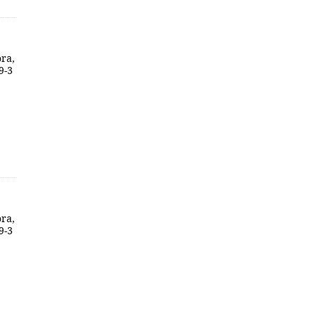
ora,
9-3
ora,
9-3