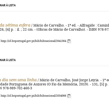
NAR À LISTA
da sétima esfera
/ Mário de Carvalho. - 1ª ed. - Alfragide : Camin
26, [4] p. : il. ; 22 cm. - (Obras de Mário de Carvalho). - ISBN 978-97
: http://id.bnportugal.gov.pt/bib/bibnacional/2041364
NAR À LISTA
 dia sem uma linha
/ Mário de Carvalho, José Jorge Letria. - 1ª ed
edade Portuguesa de Autores (O Fio da Memória, 2019). - 131, [5] p. :
BN 978-989-702-460-3
: http://id.bnportugal.gov.pt/bib/bibnacional/2034066