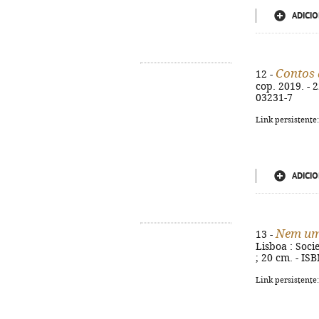
ADICIO
Contos 
12 -
cop. 2019. - 2
03231-7
Link persistente
ADICIO
Nem um
13 -
Lisboa : Soci
; 20 cm. - IS
Link persistente