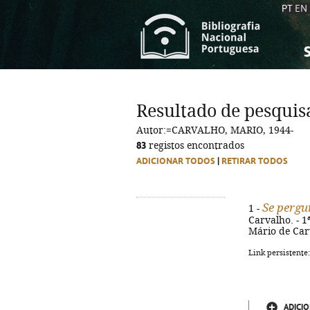
PT
EN
S
S
C
C
Resultado de pesquis
C
C
Autor:=CARVALHO, MARIO, 1944-
A
A
83
registos encontrados
ADICIONAR TODOS
|
RETIRAR TODOS
Se pergu
1 -
Carvalho. - 1ª
Mário de Car
Link persistente
ADICIO