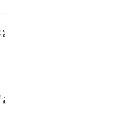
ho,
2-0-
. -
 il.