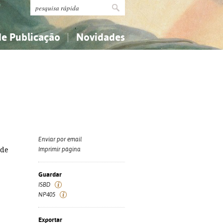
de Publicação
Novidades
s
Religião...
Religião...
Ciências aplicadas...
Ciências aplicadas...
História, geografia, biografias...
História, geografia, biografias...
Enviar por email
 de
Imprimir página
Guardar
ISBD
NP405
Exportar