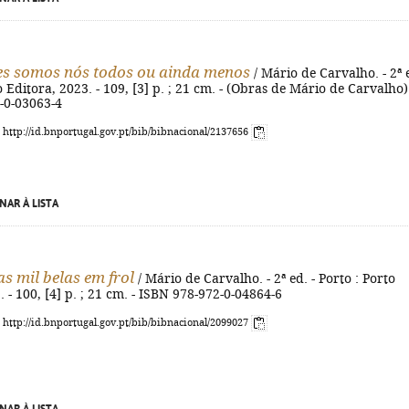
s somos nós todos ou ainda menos
/ Mário de Carvalho. - 2ª 
o Editora, 2023. - 109, [3] p. ; 21 cm. - (Obras de Mário de Carvalho).
-0-03063-4
: http://id.bnportugal.gov.pt/bib/bibnacional/2137656
NAR À LISTA
s mil belas em frol
/ Mário de Carvalho. - 2ª ed. - Porto : Porto
. - 100, [4] p. ; 21 cm. - ISBN 978-972-0-04864-6
: http://id.bnportugal.gov.pt/bib/bibnacional/2099027