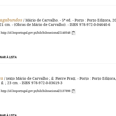
vagabundos
/ Mário de Carvalho. - 5ª ed. - Porto : Porto Editora, 2
 ; 21 cm. - (Obras de Mário de Carvalho). - ISBN 978-972-0-04640-6
: http://id.bnportugal.gov.pt/bib/bibnacional/2140548
NAR À LISTA
ra
/ texto Mário de Carvalho ; il. Pierre Pratt. - Porto : Porto Editora
: il. ; 23 cm. - ISBN 978-972-0-03619-3
: http://id.bnportugal.gov.pt/bib/bibnacional/2137898
NAR À LISTA