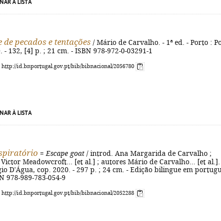
NAR À LISTA
 de pecados e tentações
/ Mário de Carvalho. - 1ª ed. - Porto : P
. - 132, [4] p. ; 21 cm. - ISBN 978-972-0-03291-1
: http://id.bnportugal.gov.pt/bib/bibnacional/2056780
NAR À LISTA
spiratório
=
Escape goat
/ introd. Ana Margarida de Carvalho ;
 Victor Meadowcroft... [et al.] ; autores Mário de Carvalho... [et al.]. 
gio D'Água, cop. 2020. - 297 p. ; 24 cm. - Edição bilingue em portug
SBN 978-989-783-054-9
: http://id.bnportugal.gov.pt/bib/bibnacional/2052288