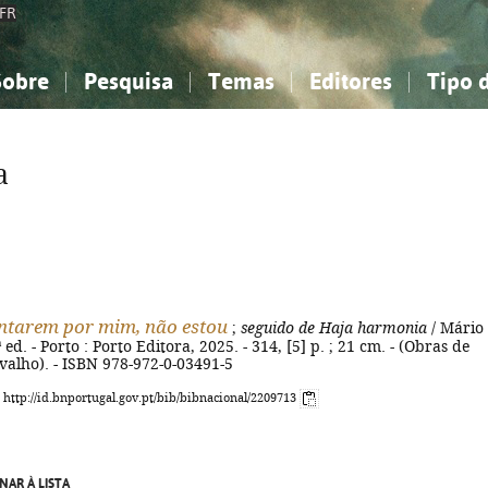
FR
Sobre
Pesquisa
Temas
Editores
Tipo 
obre a Bibliografia Nacional
imples
onhecimento, Informação...
onhecimento, Informação...
Combinada
A minha lista
Como utilizar
Filosofia, psicologia...
Filosofia, psicologia...
Perguntas frequente
a
iências sociais...
iências sociais...
Ciências exatas e naturais...
Ciências exatas e naturais...
rte, desporto...
rte, desporto...
Literatura, linguística...
Literatura, linguística...
ntarem por mim, não estou
;
seguido de Haja harmonia
/ Mário
 ed. - Porto : Porto Editora, 2025. - 314, [5] p. ; 21 cm. - (Obras de
valho). - ISBN 978-972-0-03491-5
: http://id.bnportugal.gov.pt/bib/bibnacional/2209713
NAR À LISTA