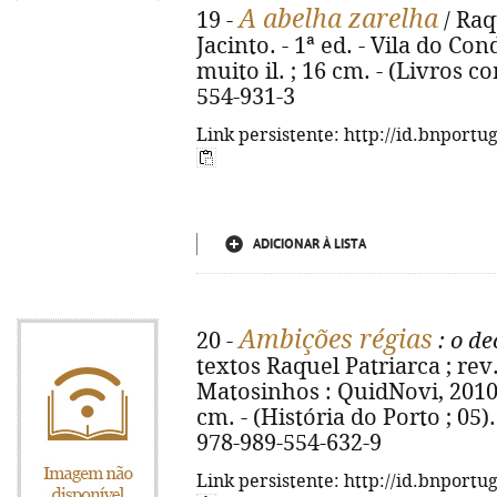
A abelha zarelha
19 -
/ Raq
Jacinto. - 1ª ed. - Vila do Con
muito il. ; 16 cm. - (Livros c
554-931-3
Link persistente: http://id.bnportu
ADICIONAR À LISTA
Ambições régias
20 -
: o de
textos Raquel Patriarca ; rev. 
Matosinhos : QuidNovi, 2010. - 
cm. - (História do Porto ; 05)
978-989-554-632-9
Link persistente: http://id.bnportu