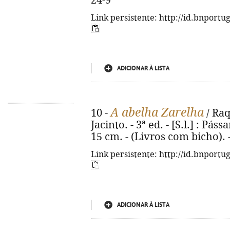
24-9
Link persistente: http://id.bnportu
ADICIONAR À LISTA
A abelha Zarelha
10 -
/ Raq
Jacinto. - 3ª ed. - [S.l.] : Páss
15 cm. - (Livros com bicho).
Link persistente: http://id.bnportu
ADICIONAR À LISTA