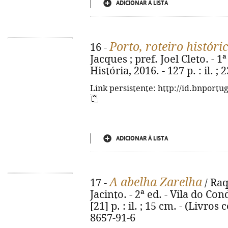
ADICIONAR À LISTA
Porto, roteiro históri
16 -
Jacques ; pref. Joel Cleto. - 1
História, 2016. - 127 p. : il. 
Link persistente: http://id.bnportu
ADICIONAR À LISTA
A abelha Zarelha
17 -
/ Raq
Jacinto. - 2ª ed. - Vila do Co
[21] p. : il. ; 15 cm. - (Livro
8657-91-6