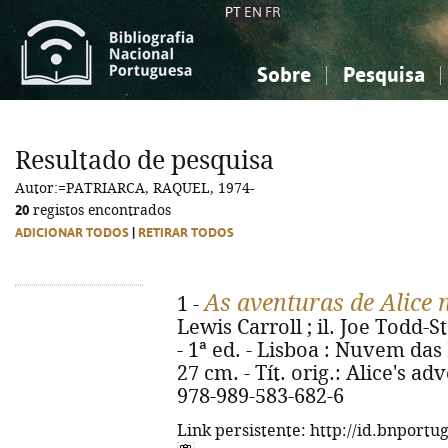
PT
EN
FR
Sobre
Pesquisa
Sobre a Bibliografia Nacional
Simples
Conhecimento, Informação...
Conhecimento, Informação...
Combinada
A
Resultado de pesquisa
Ciências sociais...
Ciências sociais...
Autor:=PATRIARCA, RAQUEL, 1974-
Arte, desporto...
Arte, desporto...
20
registos encontrados
ADICIONAR TODOS
|
RETIRAR TODOS
As aventuras de Alice 
1 -
Lewis Carroll ; il. Joe Todd-S
- 1ª ed. - Lisboa : Nuvem das Le
27 cm. - Tít. orig.: Alice's 
978-989-583-682-6
Link persistente: http://id.bnportu