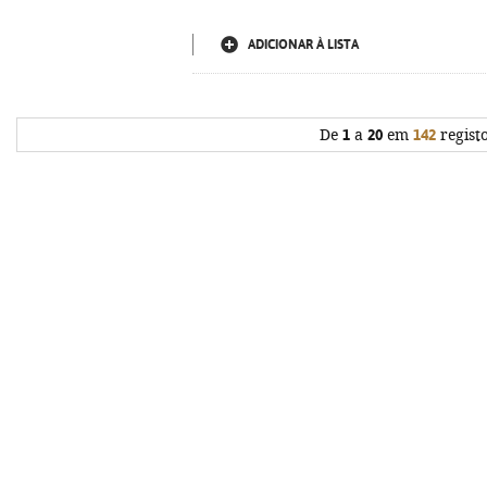
ADICIONAR À LISTA
De
1
a
20
em
142
regist