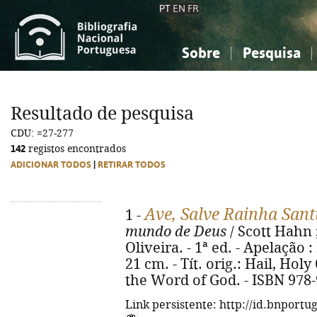
PT
EN
FR
Sobre
Pesquisa
Sobre a Bibliografia Nacional
Simples
Conhecimento, Informação...
Conhecimento, Informação...
Combinada
A
Resultado de pesquisa
Ciências sociais...
Ciências sociais...
CDU: =27-277
Arte, desporto...
Arte, desporto...
142
registos encontrados
ADICIONAR TODOS
|
RETIRAR TODOS
Ave, Salve Rainha San
1 -
mundo de Deus
/ Scott Hahn ;
Oliveira. - 1ª ed. - Apelação : P
21 cm. - Tít. orig.: Hail, Ho
the Word of God. - ISBN 978
Link persistente: http://id.bnportu