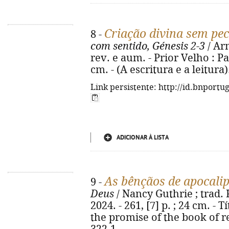
Criação divina sem p
8 -
com sentido, Génesis 2-3
/ Ar
rev. e aum. - Prior Velho : Paul
cm. - (A escritura e a leitura
Link persistente: http://id.bnportu
ADICIONAR À LISTA
As bênçãos de apocali
9 -
Deus
/ Nancy Guthrie ; trad. Ka
2024. - 261, [7] p. ; 24 cm. - 
the promise of the book of r