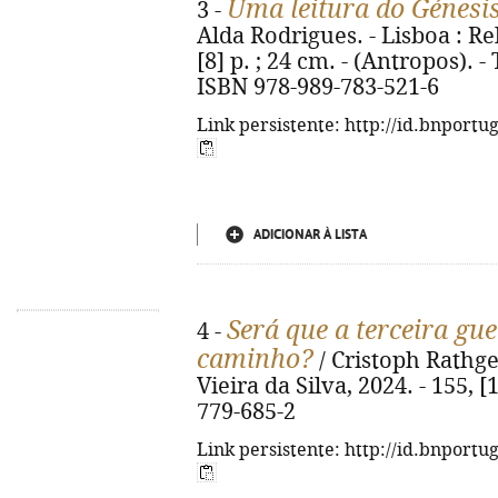
Uma leitura do Génesi
3 -
Alda Rodrigues. - Lisboa : Re
[8] p. ; 24 cm. - (Antropos). -
ISBN 978-989-783-521-6
Link persistente: http://id.bnportu
ADICIONAR À LISTA
Será que a terceira gu
4 -
caminho?
/ Cristoph Rathgeb
Vieira da Silva, 2024. - 155, [1
779-685-2
Link persistente: http://id.bnportu