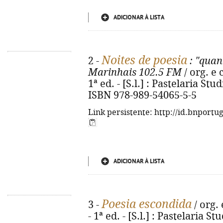
ADICIONAR À LISTA
Noites de poesia
2 -
: "quan
Marinhais 102.5 FM
/ org. e
1ª ed. - [S.l.] : Pastelaria Stud
ISBN 978-989-54065-5-5
Link persistente: http://id.bnportu
ADICIONAR À LISTA
Poesia escondida
3 -
/ org.
- 1ª ed. - [S.l.] : Pastelaria St