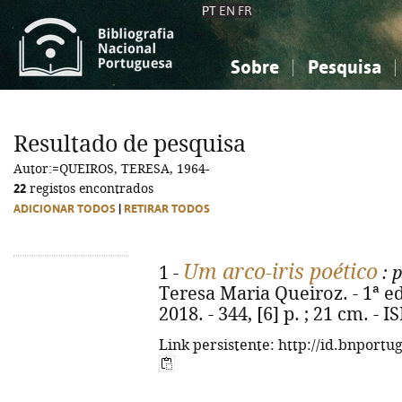
PT
EN
FR
Sobre
Pesquisa
Sobre a Bibliografia Nacional
Simples
Conhecimento, Informação...
Conhecimento, Informação...
Combinada
A
Resultado de pesquisa
Ciências sociais...
Ciências sociais...
Autor:=QUEIROS, TERESA, 1964-
Arte, desporto...
Arte, desporto...
22
registos encontrados
ADICIONAR TODOS
|
RETIRAR TODOS
Um arco-iris poético
1 -
: 
Teresa Maria Queiroz. - 1ª ed. 
2018. - 344, [6] p. ; 21 cm. -
Link persistente: http://id.bnportu