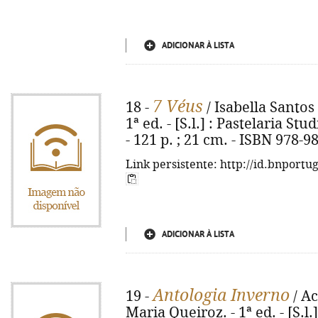
ADICIONAR À LISTA
7 Véus
18 -
/ Isabella Santos
1ª ed. - [S.l.] : Pastelaria Stu
- 121 p. ; 21 cm. - ISBN 978-9
Link persistente: http://id.bnportu
ADICIONAR À LISTA
Antologia Inverno
19 -
/ Ac
Maria Queiroz. - 1ª ed. - [S.l.