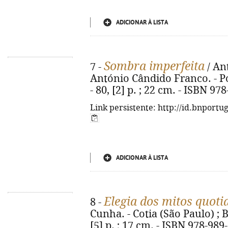
ADICIONAR À LISTA
Sombra imperfeita
7 -
/ An
António Cândido Franco. - Po
- 80, [2] p. ; 22 cm. - ISBN 97
Link persistente: http://id.bnportu
ADICIONAR À LISTA
Elegia dos mitos quoti
8 -
Cunha. - Cotia (São Paulo) ; B
[5] p. ; 17 cm. - ISBN 978-989