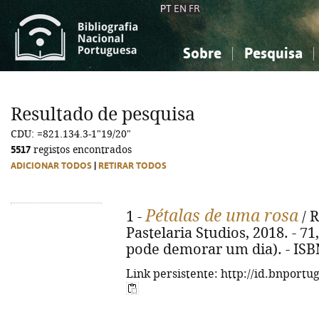
PT
EN
FR
Sobre
Pesquisa
Sobre a Bibliografia Nacional
Simples
Conhecimento, Informação...
Conhecimento, Informação...
Combinada
A
Resultado de pesquisa
Ciências sociais...
Ciências sociais...
CDU: =821.134.3-1"19/20"
Arte, desporto...
Arte, desporto...
5517
registos encontrados
ADICIONAR TODOS
|
RETIRAR TODOS
Pétalas de uma rosa
1 -
/ R
Pastelaria Studios, 2018. - 71, 
pode demorar um dia). - ISB
Link persistente: http://id.bnportu