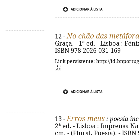
ADICIONAR À LISTA
No chão das metáfor
12 -
Graça. - 1ª ed. - Lisboa : Fénix,
ISBN 978-2026-031-169
Link persistente: http://id.bnportu
ADICIONAR À LISTA
Erros meus
13 -
: poesia in
2ª ed. - Lisboa : Imprensa Naci
cm. - (Plural. Poesia). - ISB