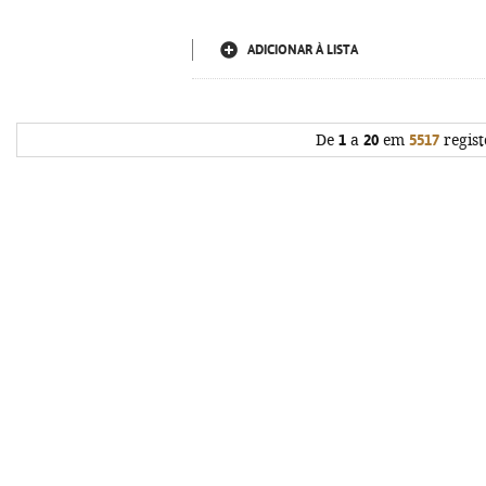
ADICIONAR À LISTA
De
1
a
20
em
5517
regist