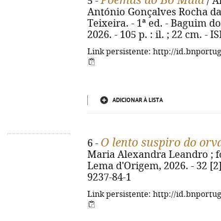
Poemas do Bô Maia
5 -
/ A
António Gonçalves Rocha da
Teixeira. - 1ª ed. - Baguim 
2026. - 105 p. : il. ; 22 cm. -
Link persistente: http://id.bnportu
ADICIONAR À LISTA
O lento suspiro do orv
6 -
Maria Alexandra Leandro ; fot
Lema d'Origem, 2026. - 32 [2] 
9237-84-1
Link persistente: http://id.bnportu