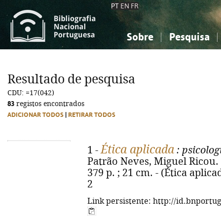
PT
EN
FR
Sobre
Pesquisa
Sobre a Bibliografia Nacional
Simples
Conhecimento, Informação...
Conhecimento, Informação...
Combinada
A
Resultado de pesquisa
Ciências sociais...
Ciências sociais...
CDU: =17(042)
Arte, desporto...
Arte, desporto...
83
registos encontrados
ADICIONAR TODOS
|
RETIRAR TODOS
Ética aplicada
1 -
: psicolog
Patrão Neves, Miguel Ricou. -
379 p. ; 21 cm. - (Ética aplica
2
Link persistente: http://id.bnportu