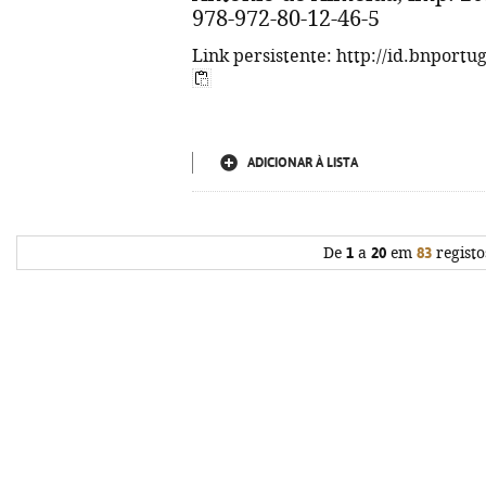
978-972-80-12-46-5
Link persistente: http://id.bnportu
ADICIONAR À LISTA
De
1
a
20
em
83
registo