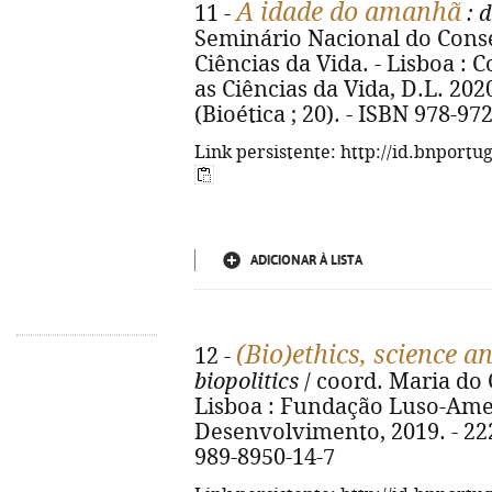
A idade do amanhã
11 -
: d
Seminário Nacional do Conse
Ciências da Vida. - Lisboa : 
as Ciências da Vida, D.L. 2020. 
(Bioética ; 20). - ISBN 978-97
Link persistente: http://id.bnportu
ADICIONAR À LISTA
(Bio)ethics, science a
12 -
biopolitics
/ coord. Maria do C
Lisboa : Fundação Luso-Ame
Desenvolvimento, 2019. - 222, 
989-8950-14-7