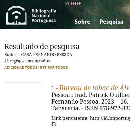
PT
EN
FR
Sobre
Pesquisa
Sobre a Bibliografia Nacional
Simples
Conhecimento, Informação...
Conhecimento, Informação...
Combinada
A
Resultado de pesquisa
Ciências sociais...
Ciências sociais...
Editor: =CASA FERNANDO PESSOA
Arte, desporto...
Arte, desporto...
23
registos encontrados
ADICIONAR TODOS
|
RETIRAR TODOS
Bureau de tabac de Ál
1 -
Pessoa ; trad. Patrick Quillier
Fernando Pessoa, 2023. - 16, [3
Tabacaria. - ISBN 978-972-83
Link persistente: http://id.bnportu