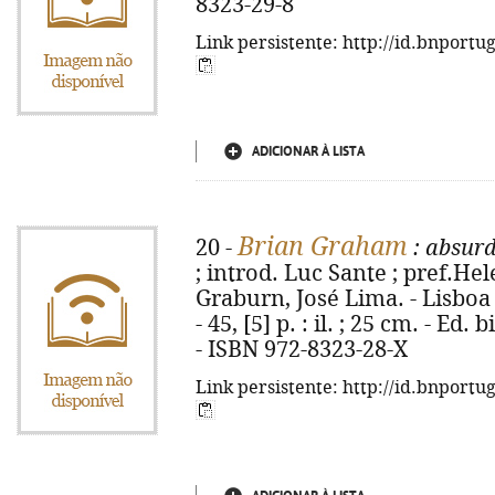
8323-29-8
Link persistente: http://id.bnportu
ADICIONAR À LISTA
Brian Graham
20 -
: absurd
; introd. Luc Sante ; pref.He
Graburn, José Lima. - Lisboa
- 45, [5] p. : il. ; 25 cm. - E
- ISBN 972-8323-28-X
Link persistente: http://id.bnportu