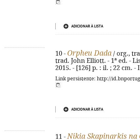
ADICIONAR À LISTA
Orpheu Dada
10 -
/ org., tr
trad. John Elliott. - 1ª ed. -
2015. - [126] p. : il. ; 22 cm.
Link persistente: http://id.bnportu
ADICIONAR À LISTA
Nikia Skapinarkis na
11 -