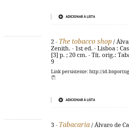
ADICIONAR À LISTA
The tobacco shop
2 -
/ Álva
Zenith. - 1st ed. - Lisboa : C
[3] p. ; 20 cm. - Tít. orig.: T
9
Link persistente: http://id.bnportu
ADICIONAR À LISTA
Tabacaria
3 -
/ Álvaro de Ca