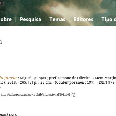
FR
Sobre
Pesquisa
Temas
Editores
Tipo 
obre a Bibliografia Nacional
imples
onhecimento, Informação...
onhecimento, Informação...
Combinada
A minha lista
Como utilizar
Filosofia, psicologia...
Filosofia, psicologia...
Perguntas frequente
a
iências sociais...
iências sociais...
Ciências exatas e naturais...
Ciências exatas e naturais...
rte, desporto...
rte, desporto...
Literatura, linguística...
Literatura, linguística...
da janela
/ Miguel Quintas ; pref. Simone de Oliveira. - Mem Martin
a, 2018. - 265, [3] p. ; 23 cm. - (Contemporânea ; 197). - ISBN 978-
4
: http://id.bnportugal.gov.pt/bib/bibnacional/2011409
NAR À LISTA