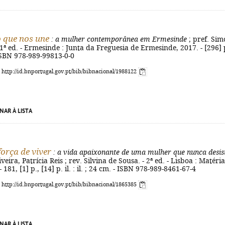
 que nos une
: a mulher contemporânea em Ermesinde
; pref. Si
- 1ª ed. - Ermesinde : Junta da Freguesia de Ermesinde, 2017. - [296] p
- ISBN 978-989-99813-0-0
: http://id.bnportugal.gov.pt/bib/bibnacional/1988122
NAR À LISTA
força de viver
: a vida apaixonante de uma mulher que nunca desis
eira, Patrícia Reis ; rev. Silvina de Sousa. - 2ª ed. - Lisboa : Matéria
 181, [1] p., [14] p. il. : il. ; 24 cm. - ISBN 978-989-8461-67-4
: http://id.bnportugal.gov.pt/bib/bibnacional/1865385
NAR À LISTA