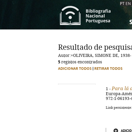
PT
EN
S
S
C
C
Resultado de pesquis
C
C
Autor:=OLIVEIRA, SIMONE DE, 1938-
A
A
5
registos encontrados
ADICIONAR TODOS
|
RETIRAR TODOS
Para lá 
1 -
Europa-Améric
972-1-06193-
Link persistente
ADICIO