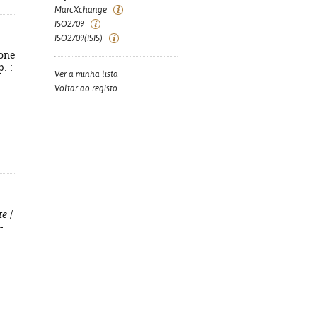
MarcXchange
ISO2709
ISO2709(ISIS)
mone
. :
Ver a minha lista
Voltar ao registo
te
/
-