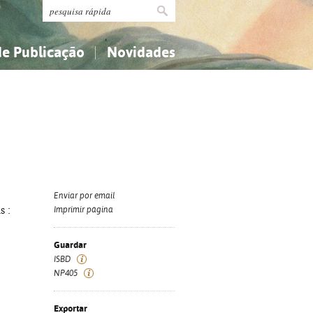
de Publicação
Novidades
s
Religião...
Religião...
Ciências aplicadas...
Ciências aplicadas...
História, geografia, biografias...
História, geografia, biografias...
Enviar por email
s :
Imprimir página
Guardar
ISBD
NP405
Exportar