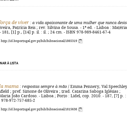
força de viver
: a vida apaixonante de uma mulher que nunca desis
eira, Patrícia Reis ; rev. Silvina de Sousa. - 1ª ed. - Lisboa : Matéria
 181, [1] p., [14] p. il. : il. ; 24 cm. - ISBN 978-989-8461-67-4
: http://id.bnportugal.gov.pt/bib/bibnacional/1865319
NAR À LISTA
da mama
: respostas sempre à mão
/ Emma Pennery, Val Speechley
ield ; pref. Simone de Oliveira ; trad. Catarina Saboga Iglésias ;
Maria João Cardoso. - Lisboa ; Porto : Lidel, cop. 2010. - 187, [7] p. : i
N 978-972-757-685-2
: http://id.bnportugal.gov.pt/bib/bibnacional/1815638