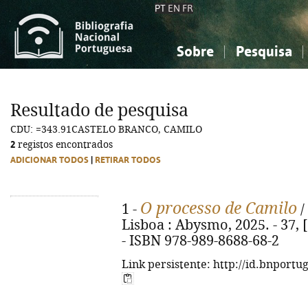
PT
EN
FR
Sobre
Pesquisa
Sobre a Bibliografia Nacional
Simples
Conhecimento, Informação...
Conhecimento, Informação...
Combinada
A
Resultado de pesquisa
Ciências sociais...
Ciências sociais...
CDU: =343.91CASTELO BRANCO, CAMILO
Arte, desporto...
Arte, desporto...
2
registos encontrados
ADICIONAR TODOS
|
RETIRAR TODOS
O processo de Camilo
1 -
/
Lisboa : Abysmo, 2025. - 37, [1]
- ISBN 978-989-8688-68-2
Link persistente: http://id.bnportu